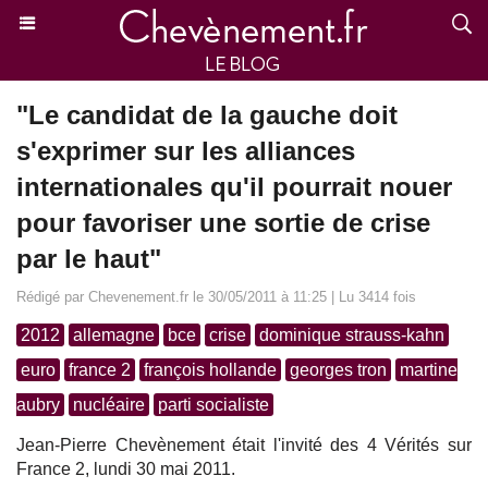
"Le candidat de la gauche doit
s'exprimer sur les alliances
internationales qu'il pourrait nouer
pour favoriser une sortie de crise
par le haut"
Rédigé par Chevenement.fr le 30/05/2011 à 11:25 | Lu 3414 fois
2012
allemagne
bce
crise
dominique strauss-kahn
euro
france 2
françois hollande
georges tron
martine
aubry
nucléaire
parti socialiste
Jean-Pierre Chevènement était l'invité des 4 Vérités sur
France 2, lundi 30 mai 2011.