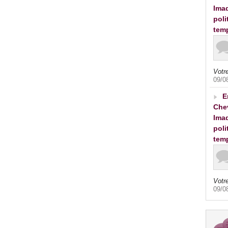
Imad
poli
tem
Votre
09/0
E
Che
Imad
poli
tem
Votre
09/0