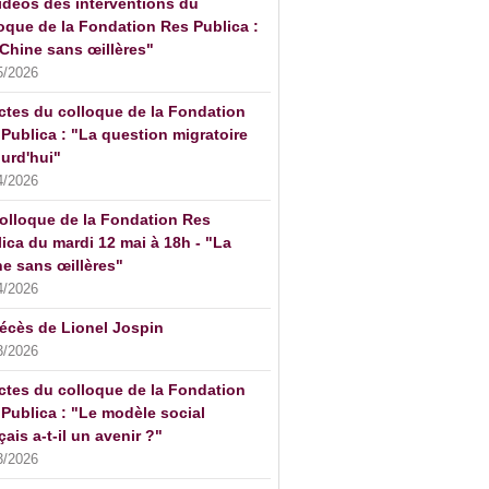
idéos des interventions du
oque de la Fondation Res Publica :
Chine sans œillères"
5/2026
ctes du colloque de la Fondation
Publica : "La question migratoire
urd'hui"
4/2026
olloque de la Fondation Res
ica du mardi 12 mai à 18h - "La
e sans œillères"
4/2026
écès de Lionel Jospin
3/2026
ctes du colloque de la Fondation
Publica : "Le modèle social
çais a-t-il un avenir ?"
3/2026