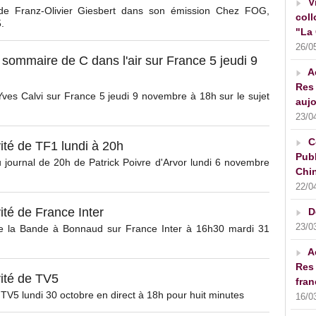
V
 de Franz-Olivier Giesbert dans son émission Chez FOG,
coll
.
"La 
26/0
ommaire de C dans l'air sur France 5 jeudi 9
A
Res 
Yves Calvi sur France 5 jeudi 9 novembre à 18h sur le sujet
aujo
23/0
C
té de TF1 lundi à 20h
Publ
u journal de 20h de Patrick Poivre d'Arvor lundi 6 novembre
Chin
22/0
té de France Inter
D
23/0
 de la Bande à Bonnaud sur France Inter à 16h30 mardi 31
A
Res 
ité de TV5
fran
 TV5 lundi 30 octobre en direct à 18h pour huit minutes
16/0