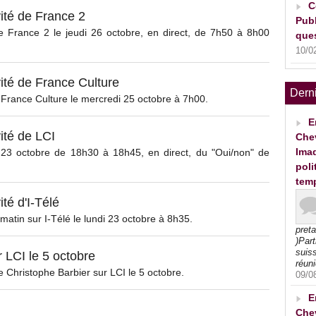
C
ité de France 2
Publ
e France 2 le jeudi 26 octobre, en direct, de 7h50 à 8h00
ques
10/0
té de France Culture
Dern
 France Culture le mercredi 25 octobre à 7h00.
E
ité de LCI
Che
Imad
 23 octobre de 18h30 à 18h45, en direct, du "Oui/non" de
poli
tem
té d'I-Télé
matin sur I-Télé le lundi 23 octobre à 8h35.
pret
)Part
suiss
LCI le 5 octobre
réuni
e Christophe Barbier sur LCI le 5 octobre.
09/0
E
Che