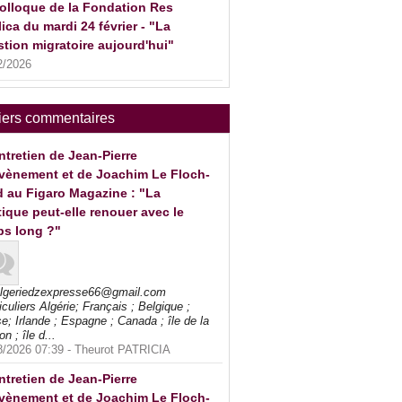
olloque de la Fondation Res
ica du mardi 24 février - "La
tion migratoire aujourd'hui"
2/2026
iers commentaires
ntretien de Jean-Pierre
vènement et de Joachim Le Floch-
 au Figaro Magazine : "La
tique peut-elle renouer avec le
ps long ?"
algeriedzexpresse66@gmail.com
iculiers Algérie; Français ; Belgique ;
e; Irlande ; Espagne ; Canada ; île de la
on ; île d...
8/2026 07:39 -
Theurot PATRICIA
ntretien de Jean-Pierre
vènement et de Joachim Le Floch-