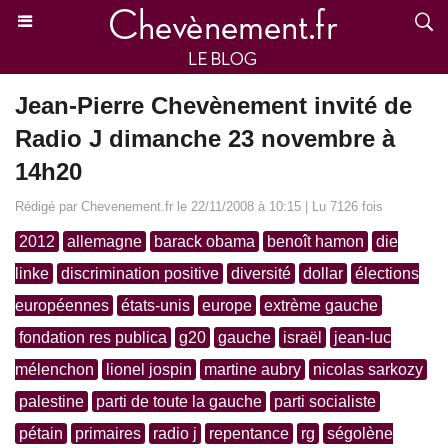
Jean-Pierre Chevènement invité de
Radio J dimanche 23 novembre à
14h20
Rédigé par Chevenement.fr le 22/11/2008 à 10:15 | Lu 7126 fois
2012
allemagne
barack obama
benoît hamon
die
linke
discrimination positive
diversité
dollar
élections
européennes
états-unis
europe
extrème gauche
fondation res publica
g20
gauche
israël
jean-luc
mélenchon
lionel jospin
martine aubry
nicolas sarkozy
palestine
parti de toute la gauche
parti socialiste
pétain
primaires
radio j
repentance
rg
ségolène