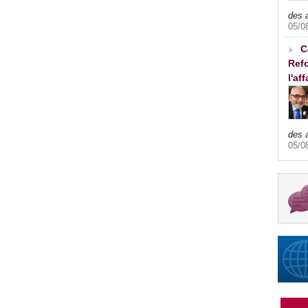
des 
05/0
C
Refo
l'af
des 
05/0