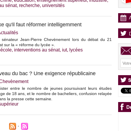
,
chine
,
éducation
,
enseignement supérieur
,
industrie
,
 au sénat
,
recherche
,
universités
 qu'il faut réformer intelligemment
ctualités
du sénateur Jean-Pierre Chevènement lors du débat du 21
t sur la « réforme du lycée ».
,
école
,
interventions au sénat
,
iut
,
lycées
veau du bac ? Une exigence républicaine
e Chevènement
ister entre le nombre de jeunes poursuivant leurs études
âge de 18 ans, et le nombre de bacheliers, confusion relayée
ans la presse cette semaine.
supérieur