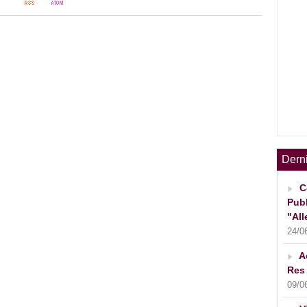
Dern
C
Publ
"All
24/0
A
Res 
09/0