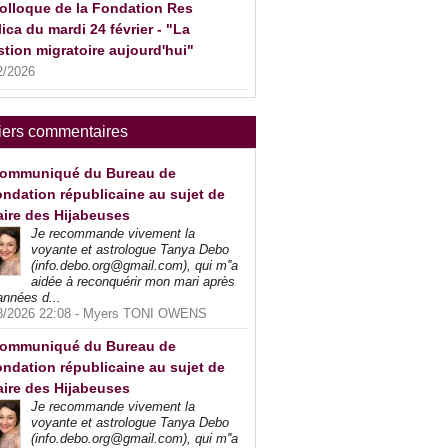
olloque de la Fondation Res
ica du mardi 24 février - "La
tion migratoire aujourd'hui"
2/2026
iers commentaires
ommuniqué du Bureau de
ndation républicaine au sujet de
faire des Hijabeuses
Je recommande vivement la
voyante et astrologue Tanya Debo
(info.debo.org@gmail.com), qui m''a
aidée à reconquérir mon mari après
années d...
8/2026 22:08 -
Myers TONI OWENS
ommuniqué du Bureau de
ndation républicaine au sujet de
faire des Hijabeuses
Je recommande vivement la
voyante et astrologue Tanya Debo
(info.debo.org@gmail.com), qui m''a