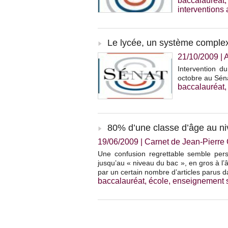
baccalauréat
interventions
Le lycée, un système complexe
21/10/2009
|
A
Intervention 
octobre au Séna
baccalauréat
80% d’une classe d’âge au ni
19/06/2009
|
Carnet de Jean-Pierr
Une confusion regrettable semble pers
jusqu’au « niveau du bac », en gros à l’
par un certain nombre d’articles parus d
baccalauréat
,
école
,
enseignement 