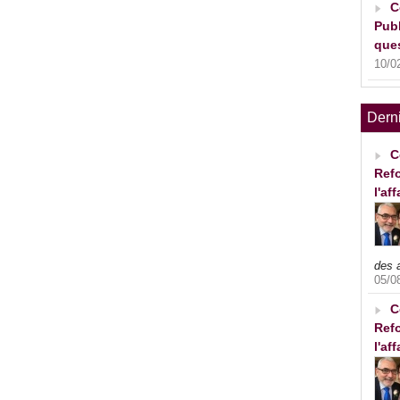
C
Publ
ques
10/0
Dern
C
Refo
l'af
des 
05/0
C
Refo
l'af