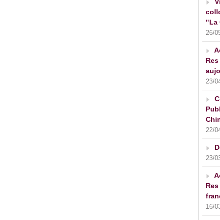
V
coll
"La 
26/0
A
Res 
aujo
23/0
C
Publ
Chin
22/0
D
23/0
A
Res 
fran
16/0