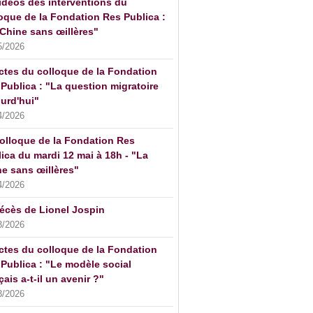
idéos des interventions du
oque de la Fondation Res Publica :
Chine sans œillères"
5/2026
ctes du colloque de la Fondation
Publica : "La question migratoire
urd'hui"
4/2026
olloque de la Fondation Res
ica du mardi 12 mai à 18h - "La
e sans œillères"
4/2026
écès de Lionel Jospin
3/2026
ctes du colloque de la Fondation
Publica : "Le modèle social
çais a-t-il un avenir ?"
3/2026