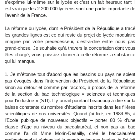
s’exprime lui-même sur le lycée et c’est un fait heureux tant il
est vrai que les 2 200 000 lycéens sont une partie importante de
l’avenir de la France.
La réforme du lycée, dont le Président de la République a tracé
les grandes lignes est ce qui reste du projet de lycée modulaire
imaginé par votre prédécesseur, c’est-à-dire entre nous pas
grand-chose. Je souhaite qu’à travers la concertation dont vous
êtes chargé, vous puissiez donner à cette réforme la substance
qui lui manque.
1. Je m’étonne tout d’abord que les besoins du pays ne soient
pas évoqués dans l’intervention du Président de la République
sinon au détour et comme par raccroc, à propos de la réforme
de la section du bac technologique « sciences et techniques
pour l’industrie » (STI). Il y aurait pourtant beaucoup à dire sur la
baisse constante du nombre d’étudiants inscrits dans les filières
scientifiques de nos universités. Quand j’ai fixé, en 1984-85, à
l’Ecole publique de nouveaux objectifs – porter 80 % d’une
classe d’âge au niveau du baccalauréat, et non pas au bac
comme l’a dit Mme Morin-Desailly, créé le baccalauréat
professionnel et régionalisé la construction des lycées, je l’ai fait