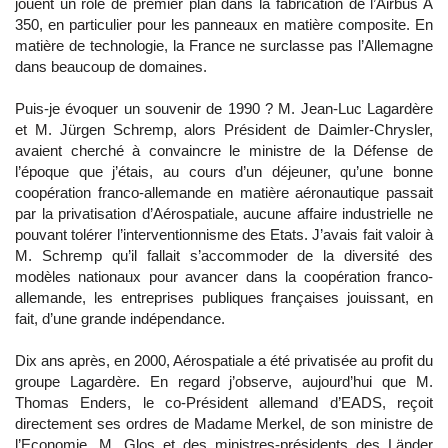
jouent un rôle de premier plan dans la fabrication de l’Airbus A
350, en particulier pour les panneaux en matière composite. En
matière de technologie, la France ne surclasse pas l’Allemagne
dans beaucoup de domaines.
Puis-je évoquer un souvenir de 1990 ? M. Jean-Luc Lagardère
et M. Jürgen Schremp, alors Président de Daimler-Chrysler,
avaient cherché à convaincre le ministre de la Défense de
l’époque que j’étais, au cours d’un déjeuner, qu’une bonne
coopération franco-allemande en matière aéronautique passait
par la privatisation d’Aérospatiale, aucune affaire industrielle ne
pouvant tolérer l’interventionnisme des Etats. J’avais fait valoir à
M. Schremp qu’il fallait s’accommoder de la diversité des
modèles nationaux pour avancer dans la coopération franco-
allemande, les entreprises publiques françaises jouissant, en
fait, d’une grande indépendance.
Dix ans après, en 2000, Aérospatiale a été privatisée au profit du
groupe Lagardère. En regard j’observe, aujourd’hui que M.
Thomas Enders, le co-Président allemand d’EADS, reçoit
directement ses ordres de Madame Merkel, de son ministre de
l’Economie, M. Glos et des ministres-présidents des Länder