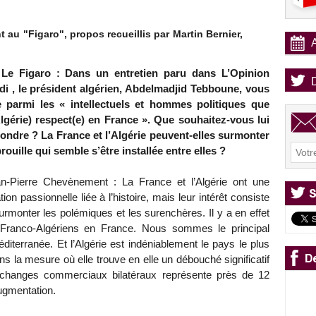
au "Figaro", propos recueillis par Martin Bernier,
Le Figaro : Dans un entretien paru dans L’Opinion
di , le président algérien, Abdelmadjid Tebboune, vous
e parmi les « intellectuels et hommes politiques que
Algérie) respect(e) en France ». Que souhaitez-vous lui
ondre ? La France et l’Algérie peuvent-elles surmonter
brouille qui semble s’être installée entre elles ?
n-Pierre Chevènement : La France et l’Algérie ont une
ation passionnelle liée à l’histoire, mais leur intérêt consiste
urmonter les polémiques et les surenchères. Il y a en effet
e Franco-Algériens en France. Nous sommes le principal
éditerranée. Et l’Algérie est indéniablement le pays le plus
ns la mesure où elle trouve en elle un débouché significatif
 échanges commerciaux bilatéraux représente près de 12
augmentation.