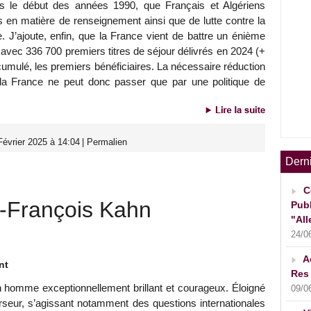
puis le début des années 1990, que Français et Algériens
 en matière de renseignement ainsi que de lutte contre la
me. J’ajoute, enfin, que la France vient de battre un énième
 avec 336 700 premiers titres de séjour délivrés en 2024 (+
 cumulé, les premiers bénéficiaires. La nécessaire réduction
e la France ne peut donc passer que par une politique de
évrier 2025 à 14:04
|
Permalien
Dern
C
François Kahn
Publ
"All
24/0
A
nt
Res 
 homme exceptionnellement brillant et courageux. Éloigné
09/0
rseur, s’agissant notamment des questions internationales