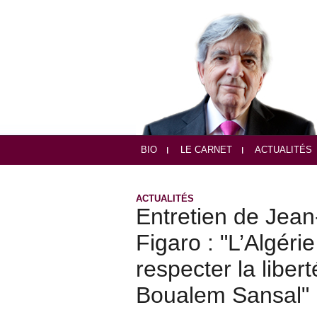
BIO
LE CARNET
ACTUALITÉS
ACTUALITÉS
Entretien de Jea
Figaro : "L’Algér
respecter la liber
Boualem Sansal"