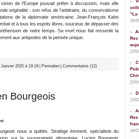
V
vision de l’Europe pouvait prêter à discussion, mais elle
coll
ande originalité : son refus de l’arbitraire, du conservatisme
"La 
ntations de la diplomatie américaine. Jean-François Kahn
26/0
mbat et à tous les esprits libres, soucieux de dépasser des
préhension de notre temps. Sa mort nous fait ressentir la
A
gement aux antipodes de la pensée unique.
Res 
aujo
23/0
C
 Janvier 2025 à 19:18
|
Permalien
|
Commentaires (12)
Publ
Chin
22/0
n Bourgeois
D
23/0
A
Res 
nt
fran
16/0
urgeois nous a quittés. Stratège éminent, spécialiste du
xion sur la souveraineté alimentaire, Lucien Bourgeois