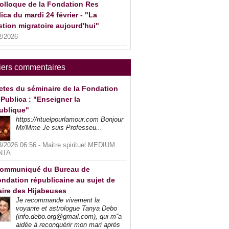
olloque de la Fondation Res
ica du mardi 24 février - "La
tion migratoire aujourd'hui"
2/2026
iers commentaires
ctes du séminaire de la Fondation
Publica : "Enseigner la
ublique"
https://rituelpourlamour.com Bonjour
Mr/Mme Je suis Professeu...
8/2026 06:56 -
Maitre spirituel MEDIUM
NTA
ommuniqué du Bureau de
ndation républicaine au sujet de
faire des Hijabeuses
Je recommande vivement la
voyante et astrologue Tanya Debo
(info.debo.org@gmail.com), qui m''a
aidée à reconquérir mon mari après