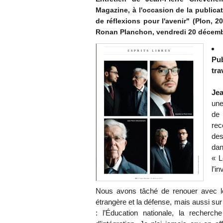
Magazine, à l'occasion de la publicat
de réflexions pour l'avenir" (Plon, 2
Ronan Planchon, vendredi 20 décemb
Pu
tra
Je
une
de 
rec
des
dan
« L
l’i
Nous avons tâché de renouer avec les
étrangère et la défense, mais aussi su
: l’Éducation nationale, la recherche