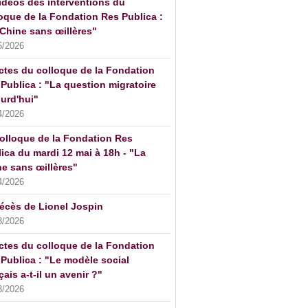
idéos des interventions du
oque de la Fondation Res Publica :
Chine sans œillères"
5/2026
ctes du colloque de la Fondation
Publica : "La question migratoire
urd'hui"
4/2026
olloque de la Fondation Res
ica du mardi 12 mai à 18h - "La
e sans œillères"
4/2026
écès de Lionel Jospin
3/2026
ctes du colloque de la Fondation
Publica : "Le modèle social
çais a-t-il un avenir ?"
3/2026