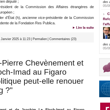
cien député ;
des 
05/0
résident de la Commission des Affaires étrangères de
uropéen ;
C
ller d'État (h), ancienne vice-présidente de la Commission
Refo
idente de la Fondation Res Publica.
l'af
 Janvier 2025 à 11:23
|
Permalien
|
Commentaires (23)
des 
05/0
n-Pierre Chevènement et
och-Imad au Figaro
itique peut-elle renouer
g ?"
ement et de Joachim Le Floch-Imad au Figaro