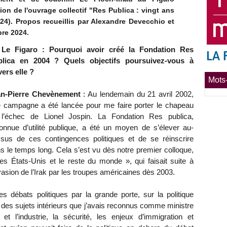
ion de l'ouvrage collectif "Res Publica : vingt ans
024). Propos recueillis par Alexandre Devecchio et
re 2024.
Le Figaro : Pourquoi avoir créé la Fondation Res
blica en 2004 ? Quels objectifs poursuivez-vous à
vers elle ?
Mots-
an-Pierre Chevènement
: Au lendemain du 21 avril 2002,
 campagne a été lancée pour me faire porter le chapeau
l’échec de Lionel Jospin. La Fondation Res publica,
onnue d’utilité publique, a été un moyen de s’élever au-
sus de ces contingences politiques et de se réinscrire
s le temps long. Cela s’est vu dès notre premier colloque,
es États-Unis et le reste du monde », qui faisait suite à
nvasion de l’Irak par les troupes américaines dès 2003.
 débats politiques par la grande porte, sur la politique
r des sujets intérieurs que j’avais reconnus comme ministre
 et l’industrie, la sécurité, les enjeux d’immigration et