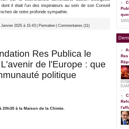
C
ont il était l'un des inspirateurs au sein de son Conseil
Publ
proches de notre profonde sympathie.
ques
10/0
 Janvier 2025 à 15:43
|
Permalien
|
Commentaires (11)
Dern
A
ndation Res Publica le
Res 
 L'avenir de l'Europe : que
Rép
mmunauté politique
07/0
DJA
C
Refo
l'af
à 20h30 à la Maison de la Chimie.