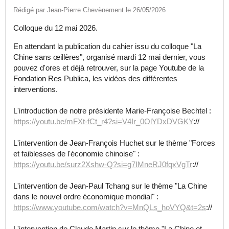
Rédigé par Jean-Pierre Chevènement le 26/05/2026
Colloque du 12 mai 2026.
En attendant la publication du cahier issu du colloque "La
Chine sans œillères", organisé mardi 12 mai dernier, vous
pouvez d'ores et déjà retrouver, sur la page Youtube de la
Fondation Res Publica, les vidéos des différentes
interventions.
L'introduction de notre présidente Marie-Françoise Bechtel :
https://youtu.be/mFXt-fCt_r4?si=V4Ir_0OlYDxDVGKY
://
L'intervention de Jean-François Huchet sur le thème "Forces
et faiblesses de l'économie chinoise" :
https://youtu.be/surz2Xshw-Q?si=g7IMneRJ0fqxVgTr
://
L'intervention de Jean-Paul Tchang sur le thème "La Chine
dans le nouvel ordre économique mondial" :
https://www.youtube.com/watch?v=MnQLs_hoVYQ&t=2s
://
L'intervention de Claude Martin sur le thème "La Chine et