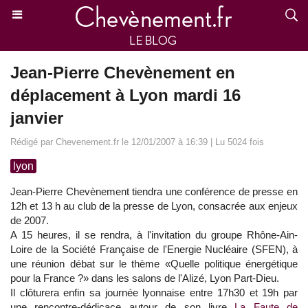
Jean-Pierre Chevènement en
déplacement à Lyon mardi 16
janvier
Rédigé par Chevenement.fr le 12/01/2007 à 16:39 | Lu 5024 fois
lyon
Jean-Pierre Chevènement tiendra une conférence de presse en
12h et 13 h au club de la presse de Lyon, consacrée aux enjeux
de 2007.
A 15 heures, il se rendra, à l'invitation du groupe Rhône-Ain-
Loire de la Société Française de l'Energie Nucléaire (SFEN), à
une réunion débat sur le thème «Quelle politique énergétique
pour la France ?» dans les salons de l'Alizé, Lyon Part-Dieu.
Il clôturera enfin sa journée lyonnaise entre 17h30 et 19h par
une rencontre-dédicace autour de son livre
La Faute de