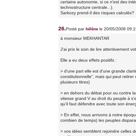
certaine autonomie, si ce n'est des inté
technostructure centrale...).
Sarkozy prend-il des risques calculés?
26.
Posté par
le 20/05/2008 09:1
hélène
à monsieur MEKHANTAR
J'ai pris le soin de lire attentivement vo
Elle a eu deux effets positifs :
> d'une part elle est d'une grande clar
constitutionnelle", mais qui peut retirer
plusieurs titres)
> en dehors du débat pour ou contre la 
vitesse grand V au droit du peuple à s'e
qu'il faut défendre avec toute son énerg
> En effet, nous arrivons à notre époque
combien de temps) les peuples disparais
> vos idées semblent rejoindre celles 