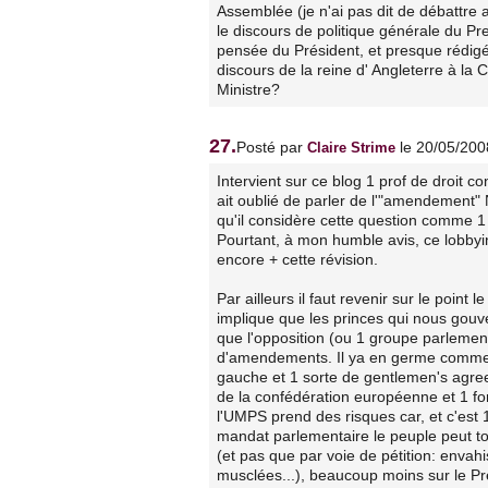
Assemblée (je n'ai pas dit de débattre a
le discours de politique générale du Prem
pensée du Président, et presque rédigé
discours de la reine d' Angleterre à l
Ministre?
27.
Posté par
le 20/05/200
Claire Strime
Intervient sur ce blog 1 prof de droit co
ait oublié de parler de l'"amendement" NC
qu'il considère cette question comme 1 
Pourtant, à mon humble avis, ce lobbyi
encore + cette révision.
Par ailleurs il faut revenir sur le point 
implique que les princes qui nous gouv
que l'opposition (ou 1 groupe parlementa
d'amendements. Il ya en germe comme co
gauche et 1 sorte de gentlemen's agre
de la confédération européenne et 1 for
l'UMPS prend des risques car, et c'est 1
mandat parlementaire le peuple peut to
(et pas que par voie de pétition: env
musclées...), beaucoup moins sur le Prési