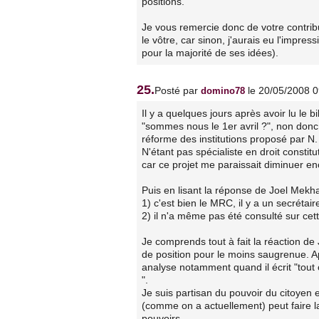
positions.
Je vous remercie donc de votre contribu
le vôtre, car sinon, j'aurais eu l'impre
pour la majorité de ses idées).
25.
Posté par
le 20/05/2008 
domino78
Il y a quelques jours après avoir lu le
"sommes nous le 1er avril ?", non donc 
réforme des institutions proposé par N.
N'étant pas spécialiste en droit constitu
car ce projet me paraissait diminuer en
Puis en lisant la réponse de Joel Mekha
1) c'est bien le MRC, il y a un secrétair
2) il n'a même pas été consulté sur cett
Je comprends tout à fait la réaction de
de position pour le moins saugrenue. A
analyse notamment quand il écrit "tout
".
Je suis partisan du pouvoir du citoyen 
(comme on a actuellement) peut faire la
pouvoirs.