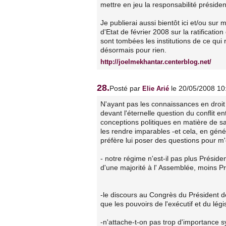
mettre en jeu la responsabilité président
Je publierai aussi bientôt ici et/ou sur 
d'Etat de février 2008 sur la ratificat
sont tombées les institutions de ce qu
désormais pour rien.
http://joelmekhantar.centerblog.net/
28.
Posté par
le 20/05/2008 10
Elie Arié
N'ayant pas les connaissances en droi
devant l'éternelle question du conflit en
conceptions politiques en matière de s
les rendre imparables -et cela, en génér
préfère lui poser des questions pour m'
- notre régime n'est-il pas plus Préside
d'une majorité à l' Assemblée, moins Pr
-le discours au Congrès du Président de
que les pouvoirs de l'exécutif et du lég
-n'attache-t-on pas trop d'importance s