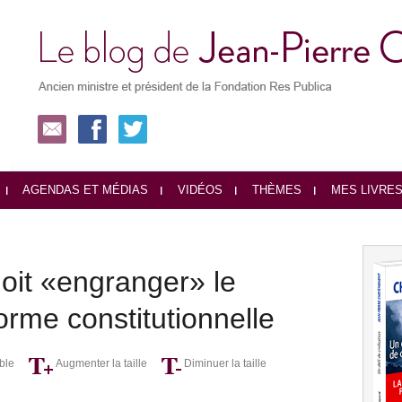
AGENDAS ET MÉDIAS
VIDÉOS
THÈMES
MES LIVRE
oit «engranger» le
orme constitutionnelle
ble
Augmenter la taille
Diminuer la taille