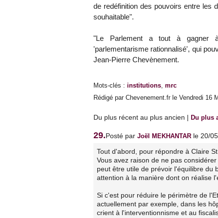
de redéfinition des pouvoirs entre les 
souhaitable".
"Le Parlement a tout à gagner à 
'parlementarisme rationnalisé', qui pouv
Jean-Pierre Chevènement.
Mots-clés
:
institutions
,
mrc
Rédigé par Chevenement.fr le Vendredi 16 M
Du plus récent au plus ancien
|
Du plus 
29.
Posté par
le 20/0
Joël MEKHANTAR
Tout d'abord, pour répondre à Claire St
Vous avez raison de ne pas considérer l
peut être utile de prévoir l'équilibre du 
attention à la manière dont on réalise l'e
Si c'est pour réduire le périmètre de l
actuellement par exemple, dans les hôp
crient à l'interventionnisme et au fiscal