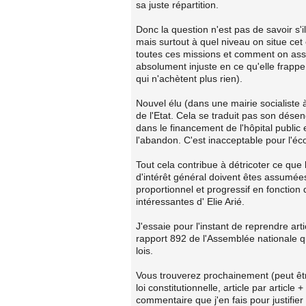
sa juste répartition.
Donc la question n'est pas de savoir s'i
mais surtout à quel niveau on situe cet
toutes ces missions et comment on assu
absolument injuste en ce qu'elle frappe
qui n'achètent plus rien).
Nouvel élu (dans une mairie socialiste à
de l'Etat. Cela se traduit pas son dés
dans le financement de l'hôpital public
l'abandon. C'est inacceptable pour l'éco
Tout cela contribue à détricoter ce qu
d'intérêt général doivent êtes assumées
proportionnel et progressif en fonction
intéressantes d' Elie Arié.
J'essaie pour l'instant de reprendre artic
rapport 892 de l'Assemblée nationale
lois.
Vous trouverez prochainement (peut être
loi constitutionnelle, article par articl
commentaire que j'en fais pour justifie