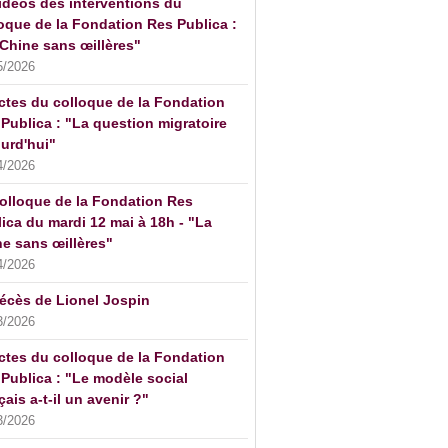
idéos des interventions du
oque de la Fondation Res Publica :
Chine sans œillères"
5/2026
ctes du colloque de la Fondation
Publica : "La question migratoire
urd'hui"
4/2026
olloque de la Fondation Res
ica du mardi 12 mai à 18h - "La
e sans œillères"
4/2026
écès de Lionel Jospin
3/2026
ctes du colloque de la Fondation
Publica : "Le modèle social
çais a-t-il un avenir ?"
3/2026