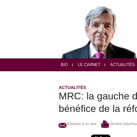
BIO
LE CARNET
ACTUALITÉS
ACTUALITÉS
MRC: la gauche d
bénéfice de la réf
Envoyer à un ami
Version imprima