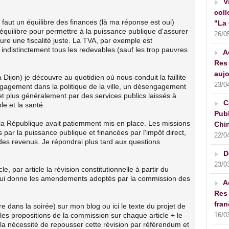
V
coll
l faut un équilibre des finances (là ma réponse est oui)
"La 
 équilibre pour permettre à la puissance publique d'assurer
26/0
re une fiscalité juste. La TVA, par exemple est
 indistinctement tous les redevables (sauf les trop pauvres
A
Res 
aujo
 Dijon) je découvre au quotidien où nous conduit la faillite
23/0
engagement dans la politique de la ville, un désengagement
 et plus généralement par des services publics laissés à
C
le et la santé.
Publ
e la République avait patiemment mis en place. Les missions
Chin
 par la puissance publique et financées par l'impôt direct,
22/0
 des revenus. Je répondrai plus tard aux questions
D
23/0
le, par article la révision constitutionnelle à partir du
 qui donne les amendements adoptés par la commission des
A
Res 
fran
 dans la soirée) sur mon blog ou ici le texte du projet de
e + les propositions de la commission sur chaque article + le
16/0
r la nécessité de repousser cette révision par référendum et