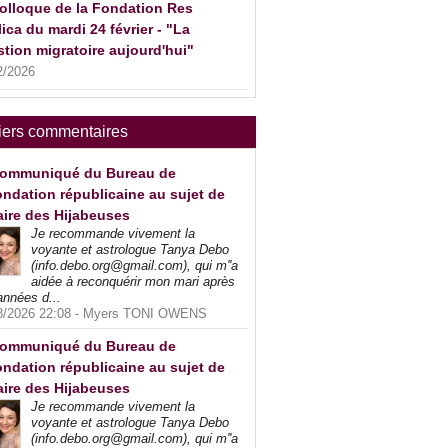
olloque de la Fondation Res
ica du mardi 24 février - "La
tion migratoire aujourd'hui"
2/2026
iers commentaires
ommuniqué du Bureau de
ndation républicaine au sujet de
faire des Hijabeuses
Je recommande vivement la
voyante et astrologue Tanya Debo
(info.debo.org@gmail.com), qui m''a
aidée à reconquérir mon mari après
années d...
8/2026 22:08 -
Myers TONI OWENS
ommuniqué du Bureau de
ndation républicaine au sujet de
faire des Hijabeuses
Je recommande vivement la
voyante et astrologue Tanya Debo
(info.debo.org@gmail.com), qui m''a