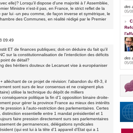
vec elle)? Lorsqu'il dispose d'une majorité à l' Assemblée,
des 
ier Ministre n'est-il pas, en France, le strict reflet de la
05/0
 par lui -un peu comme, de façon inverse et symétrique, le
a Chambre des Communes, en réalité rédigé par le Premier
C
Refo
l'af
8 09:49
nstit ET de finances publiques; doit-on déduire du fait qu'il
 sur la constitutionnalisation de l'interdiction des déficits
des 
point de détail?
05/0
ng des héritiers douteux de Lecanuet vise à européaniser
le + alléchant de ce projet de révision: l'abandon du 49-3, il
ernent sont surs de leur consensus et ne craignent plus
ire) utilise la technique du dépôt de milliers
nséquence politique la fin d'1 opposition binaire droite-
ement pour gérer la province France au mieux des intérêts
te pression à l'auto-restriction des parlementaires. Certes
 distinction essentielle entre 1 mandat présidentiel et 1
ujours faire pression directement surs ses parlementaires
ahissement de permanences, délégations syndicales
dent (qui est lui à la tête d'1 appareil d'Etat qui a 1