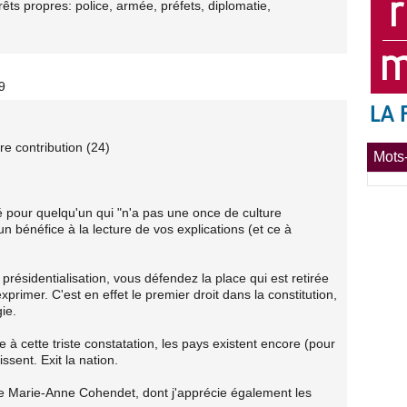
rêts propres: police, armée, préfets, diplomatie,
9
tre contribution (24)
Mots-
té pour quelqu'un qui "n'a pas une once de culture
 un bénéfice à la lecture de vos explications (et ce à
présidentialisation, vous défendez la place qui est retirée
xprimer. C'est en effet le premier droit dans la constitution,
ie.
 à cette triste constatation, les pays existent encore (pour
sent. Exit la nation.
de Marie-Anne Cohendet, dont j'apprécie également les