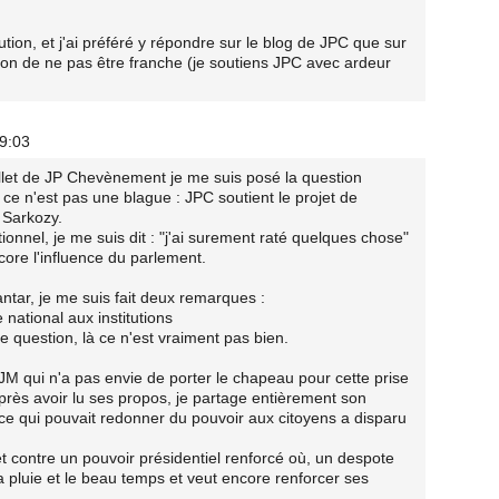
tion, et j'ai préféré y répondre sur le blog de JPC que sur
ssion de ne pas être franche (je soutiens JPC avec ardeur
09:03
 billet de JP Chevènement je me suis posé la question
ce n'est pas une blague : JPC soutient le projet de
 Sarkozy.
tionnel, je me suis dit : "j'ai surement raté quelques chose"
core l'influence du parlement.
ntar, je me suis fait deux remarques :
e national aux institutions
e question, là ce n'est vraiment pas bien.
 JM qui n'a pas envie de porter le chapeau pour cette prise
près avoir lu ses propos, je partage entièrement son
 ce qui pouvait redonner du pouvoir aux citoyens a disparu
et contre un pouvoir présidentiel renforcé où, un despote
 pluie et le beau temps et veut encore renforcer ses