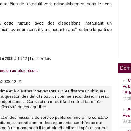
deux têtes de l'exécutif vont indiscutablement dans le sens
cette rupture avec des dispositions instaurant un
aient avoir un sens il y a cinquante ans", estime le parti de
ai 2008 à 18:12 | Lu 9997 fois
Dern
ancien au plus récent
C
5/2008 12:21
Publ
rime et à d'autres intervenants sur les finances publiques.
"All
a question des déficits publics comme secondaire. Il serait
24/0
budget dans la Constitution mais il faut surtout faire très
ffectivité de cet équilibre.
A
Res 
'Etat et des missions de service public comme on le constate
09/0
itaux, ce serait donner des arguments aux libéraux qui
isme à un moment où il faudrait réhabiliter l'impôt et surtout