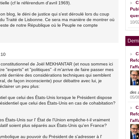
C
ielle (cf le référendum d'avril 1969).
Publ
mon blog, le déni de justice qui s'est déroulé lors du coup
ques
ion du Traité de Lisbonne. Ce sera ma manière de montrer où
10/0
i reste de notre République où le Peuple ne compte
Dern
C
:10
Refo
t constitutionnel de Joël MEKHANTAR (et nous sommes ici
l'af
tre "experts" et "politiques" -il m'arrive de faire passer mes
anté derrière des considérations techniques qui semblent
al, de façon inconsciente) pour débattre avec lui, je
éclairer un peu plus:
des 
ntiel que celui des États-Unis lorsque le Président dispose
05/0
ésidentiel que celui des États-Unis en cas de cohabitation?
C
Refo
s États-Unis sur l' État de l'Union empêche-t-il vraiment
l'af
islatif soient plus séparés aux États-Unis qu'en France?
ymbolique au pouvoir du Président de s'adresser à l'