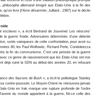
s, philosophe allemand émigré aux Etats-Unis à la fin des
, qu'un livre [
l'Ame désarmée
, Julliard , 1987) sur le déclin
élèbre.
froide
nt esclaves »
, a écrit Bertrand de Jouvenel. Les néocons'
e de la guerre froide. Adversaires déterminés d'une détente
itive, sortis vainqueurs de cette confrontation, pour avoir su
 années 80, les Paul Wolfowitz, Richard Perle, Condoleezza
près la fin du communisme. C'est une pensée de la guerre
st avec ce genre de raisonnement que les Etats-Unis ont mis
nt déjà ruiné la SDN au début des années 20, en refusant
fiance des faucons de Bush »
, a écrit le politologue Stanley
 sa contre-poussée. Le Moyen-Orient ne retrouvera jamais
Etats-Unis en Irak marque une rupture profonde de l'ordre
 l'avenir du monde appartient à la guerre, fût-ce celle des