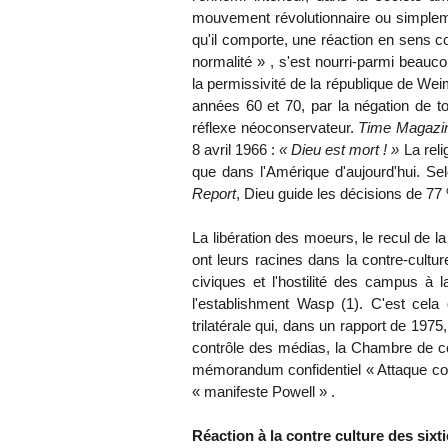
mouvement révolutionnaire ou simplem
qu'il comporte, une réaction en sens co
normalité » , s'est nourri-parmi bea
la permissivité de la république de We
années 60 et 70, par la négation de to
réflexe néoconservateur.
Time Magazi
8 avril 1966 :
« Dieu est mort ! »
La reli
que dans l'Amérique d'aujourd'hui. 
Report
, Dieu guide les décisions de 77
La libération des moeurs, le recul de 
ont leurs racines dans la contre-cult
civiques et l'hostilité des campus à
l'establishment Wasp (1). C'est cela
trilatérale qui, dans un rapport de 1975,
contrôle des médias, la Chambre de co
mémorandum confidentiel « Attaque cont
« manifeste Powell » .
Réaction à la contre culture des sixt