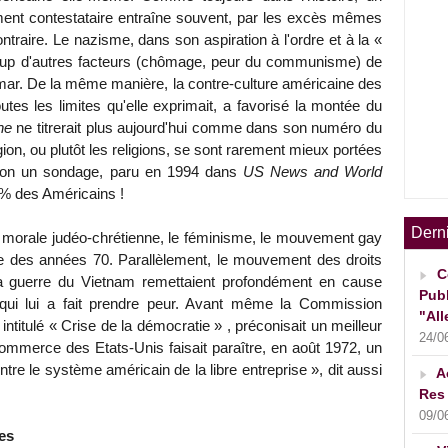
ent contestataire entraîne souvent, par les excès mêmes
ntraire. Le nazisme, dans son aspiration à l'ordre et à la «
ucoup d'autres facteurs (chômage, peur du communisme) de
imar. De la même manière, la contre-culture américaine des
utes les limites qu'elle exprimait, a favorisé la montée du
ne
ne titrerait plus aujourd'hui comme dans son numéro du
gion, ou plutôt les religions, se sont rarement mieux portées
Selon un sondage, paru en 1994 dans
US News and World
 % des Américains !
Dern
la morale judéo-chrétienne, le féminisme, le mouvement gay
ure des années 70. Parallèlement, le mouvement des droits
C
 la guerre du Vietnam remettaient profondément en cause
Publ
 qui lui a fait prendre peur. Avant même la Commission
"All
 intitulé « Crise de la démocratie » , préconisait un meilleur
24/0
mmerce des Etats-Unis faisait paraître, en août 1972, un
re le système américain de la libre entreprise », dit aussi
A
Res 
09/0
ies