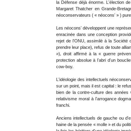
la Défense déjà énorme. L'élection d
Margaret Thatcher en Grande-Bretag
néoconservateurs ( « néocons' » ) puren
Les néocons' développent une représenta
enracinée dans une conception provident
rejet de l'ONU, assimilé à la Société 
prendre leur place), refus de toute allia
»
), droit affirmé à la « guerre prév
protection absolue à l'abri d'un boucl
cow-boy.
L'idéologie des intellectuels néoconser
sur un point, mais il est capital : le ref
bien de la contre-culture des années 6
relativisme moral à l'arrogance dogmat
franchi.
Anciens intellectuels de gauche ou d'
haine de la pensée « molle » et du poli
la fois les héritiers d'une idéologie im