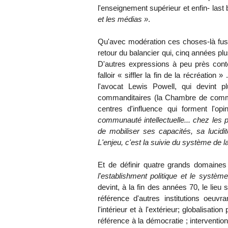
l'enseignement supérieur et enfin- last 
et les médias »
.
Qu'avec modération ces choses-là fuss
retour du balancier qui, cinq années plu
D'autres expressions à peu près conte
falloir « siffler la fin de la récréation
l'avocat Lewis Powell, qui devint 
commanditaires (la Chambre de comme
centres d'influence qui forment l'op
communauté intellectuelle... chez les 
de mobiliser ses capacités, sa lucidit
L'enjeu, c'est la suivie du système de la
Et de définir quatre grands domaines
l'establishment politique et le système 
devint, à la fin des années 70, le lieu 
référence d'autres institutions oeuv
l'intérieur et à l'extérieur; globalisatio
référence à la démocratie ; interventio