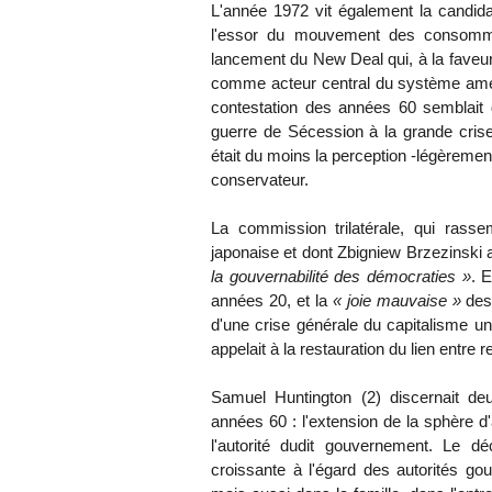
L'année 1972 vit également la candi
l'essor du mouvement des consomma
lancement du New Deal qui, à la faveur 
comme acteur central du système améri
contestation des années 60 semblait 
guerre de Sécession à la grande crise 
était du moins la perception -légèrement
conservateur.
La commission trilatérale, qui rasse
japonaise et dont Zbigniew Brzezinski a
la gouvernabilité des démocraties »
. 
années 20, et la
« joie mauvaise »
des 
d'une crise générale du capitalisme un
appelait à la restauration du lien entre re
Samuel Huntington (2) discernait d
années 60 : l'extension de la sphère d
l'autorité dudit gouvernement. Le dé
croissante à l'égard des autorités gou