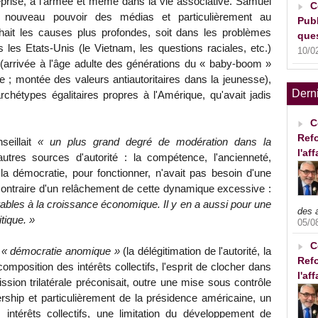
reprise, à l'armée et même dans la vie associative. Samuel
C
au nouveau pouvoir des médias et particulièrement au
Publ
chait les causes plus profondes, soit dans les problèmes
ques
s les Etats-Unis (le Vietnam, les questions raciales, etc.)
10/0
(arrivée à l'âge adulte des générations du « baby-boom »
; montée des valeurs antiautoritaires dans la jeunesse),
Dern
rchétypes égalitaires propres à l'Amérique, qu'avait jadis
C
Refo
seillait
« un plus grand degré de modération dans la
l'af
autres sources d'autorité : la compétence, l'ancienneté,
t la démocratie, pour fonctionner, n'avait pas besoin d'une
contraire d'un relâchement de cette dynamique excessive :
irables à la croissance économique. Il y en a aussi pour une
des 
tique. »
05/0
C
e
« démocratie anomique »
(la délégitimation de l'autorité, la
Refo
mposition des intérêts collectifs, l'esprit de clocher dans
l'af
ission trilatérale préconisait, outre une mise sous contrôle
dership et particulièrement de la présidence américaine, un
ntérêts collectifs, une limitation du développement de