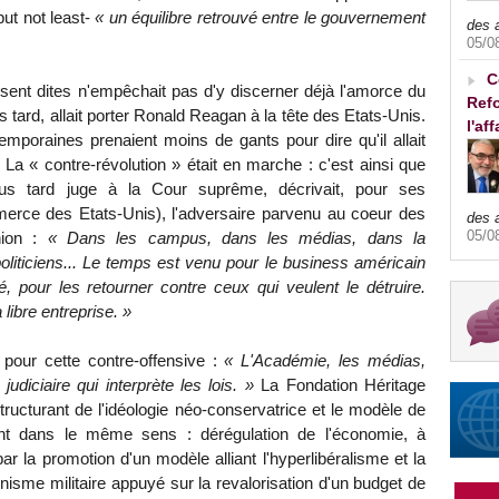
but not least-
« un équilibre retrouvé entre le gouvernement
des 
05/0
C
ent dites n'empêchait pas d'y discerner déjà l'amorce du
Refo
s tard, allait porter Ronald Reagan à la tête des Etats-Unis.
l'af
mporaines prenaient moins de gants pour dire qu'il allait
 » . La « contre-révolution » était en marche : c'est ainsi que
plus tard juge à la Cour suprême, décrivait, pour ses
rce des Etats-Unis), l'adversaire parvenu au coeur des
des 
05/0
inion :
« Dans les campus, dans les médias, dans la
politiciens... Le temps est venu pour le business américain
é, pour les retourner contre ceux qui veulent le détruire.
 libre entreprise. »
 pour cette contre-offensive :
« L'Académie, les médias,
judiciaire qui interprète les lois. »
La Fondation Héritage
structurant de l'idéologie néo-conservatrice et le modèle de
rant dans le même sens : dérégulation de l'économie, à
n par la promotion d'un modèle alliant l'hyperlibéralisme et la
nnisme militaire appuyé sur la revalorisation d'un budget de