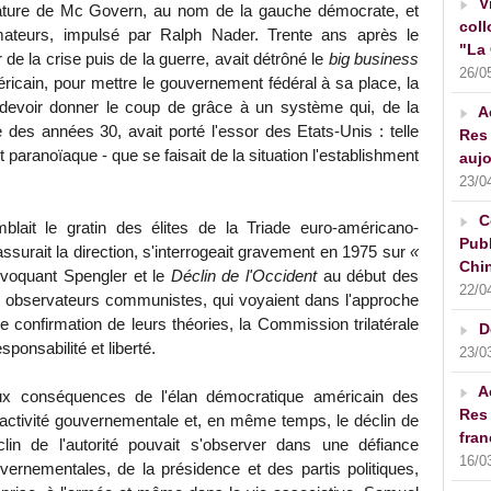
V
dature de Mc Govern, au nom de la gauche démocrate, et
coll
teurs, impulsé par Ralph Nader. Trente ans après le
"La 
de la crise puis de la guerre, avait détrôné le
big business
26/0
cain, pour mettre le gouvernement fédéral à sa place, la
devoir donner le coup de grâce à un système qui, de la
A
des années 30, avait porté l'essor des Etats-Unis : telle
Res 
 paranoïaque - que se faisait de la situation l'establishment
aujo
23/0
C
mblait le gratin des élites de la Triade euro-américano-
Publ
ssurait la direction, s'interrogeait gravement en 1975 sur
«
Chin
Evoquant Spengler et le
Déclin de l'Occident
au début des
22/0
observateurs communistes, qui voyaient dans l'approche
e confirmation de leurs théories, la Commission trilatérale
D
sponsabilité et liberté.
23/0
A
eux conséquences de l'élan démocratique américain des
Res 
'activité gouvernementale et, en même temps, le déclin de
fran
clin de l'autorité pouvait s'observer dans une défiance
16/0
vernementales, de la présidence et des partis politiques,