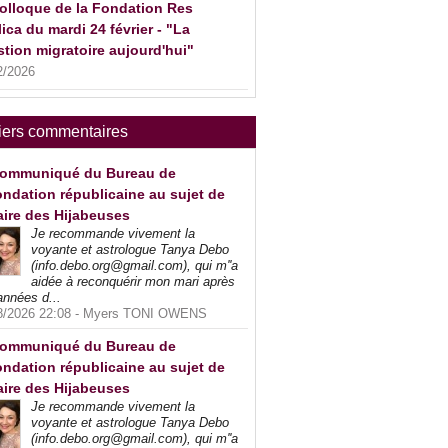
olloque de la Fondation Res
ica du mardi 24 février - "La
tion migratoire aujourd'hui"
2/2026
iers commentaires
ommuniqué du Bureau de
ndation républicaine au sujet de
faire des Hijabeuses
Je recommande vivement la
voyante et astrologue Tanya Debo
(info.debo.org@gmail.com), qui m''a
aidée à reconquérir mon mari après
années d...
8/2026 22:08 -
Myers TONI OWENS
ommuniqué du Bureau de
ndation républicaine au sujet de
faire des Hijabeuses
Je recommande vivement la
voyante et astrologue Tanya Debo
(info.debo.org@gmail.com), qui m''a