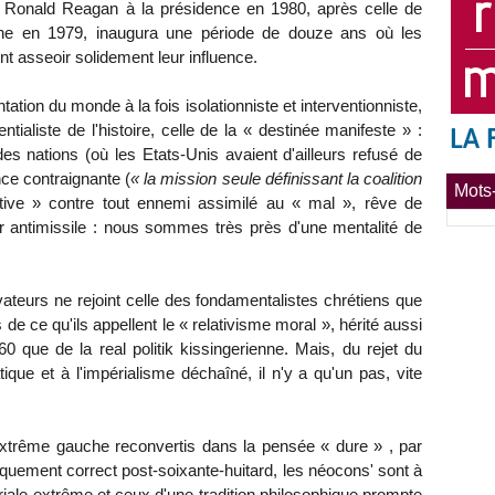
e Ronald Reagan à la présidence en 1980, après celle de
ne en 1979, inaugura une période de douze ans où les
t asseoir solidement leur influence.
tion du monde à la fois isolationniste et interventionniste,
ialiste de l'histoire, celle de la « destinée manifeste » :
des nations (où les Etats-Unis avaient d'ailleurs refusé de
nce contraignante (
« la mission seule définissant la coalition
Mots-
entive » contre tout ennemi assimilé au « mal », rêve de
ier antimissile : nous sommes très près d'une mentalité de
vateurs ne rejoint celle des fondamentalistes chrétiens que
us de ce qu'ils appellent le « relativisme moral », hérité aussi
0 que de la real politik kissingerienne. Mais, du rejet du
ique et à l'impérialisme déchaîné, il n'y a qu'un pas, vite
extrême gauche reconvertis dans la pensée « dure » , par
tiquement correct post-soixante-huitard, les néocons' sont à
périale extrême et ceux d'une tradition philosophique prompte