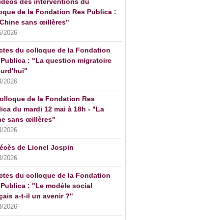
idéos des interventions du
oque de la Fondation Res Publica :
Chine sans œillères"
5/2026
ctes du colloque de la Fondation
Publica : "La question migratoire
urd'hui"
4/2026
olloque de la Fondation Res
ica du mardi 12 mai à 18h - "La
e sans œillères"
4/2026
écès de Lionel Jospin
3/2026
ctes du colloque de la Fondation
Publica : "Le modèle social
çais a-t-il un avenir ?"
3/2026