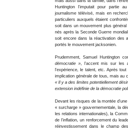
mais aussi dans la famille, dans l'ent
Huntington l'imputait pour partie 
journalisme télévisé, mais en recher
particuliers auxquels étaient confronté
soit dans un mouvement plus général 
nés après la Seconde Guerre mondiale 
soit encore dans la réactivation des a
portés le mouvement jacksonien.
Prudemment, Samuel Huntington con
démocratie »
, l'accent mis sur les 
l'expérience, le talent, etc. Après tou
implication générale de tous, mais au 
« Il y a des limites potentiellement dés
extension indéfinie de la démocratie poli
Devant les risques de la montée d'un
« surcharge » gouvernementale, la déco
les relations internationales), la Comm
de l'inflation, un renforcement du lea
réinvestissement dans le champ des i