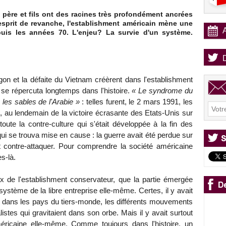
père et fils ont des racines très profondément ancrées
'esprit de revanche, l'establishment américain mène une
epuis les années 70. L'enjeu? La survie d'un système.
gon et la défaite du Vietnam créèrent dans l'establishment
se répercuta longtemps dans l'histoire.
« Le syndrome du
 les sables de l'Arabie »
: telles furent, le 2 mars 1991, les
 au lendemain de la victoire écrasante des Etats-Unis sur
toute la contre-culture qui s'était développée à la fin des
i se trouva mise en cause : la guerre avait été perdue sur
allait contre-attaquer. Pour comprendre la société américaine
s-là.
ux de l'establishment conservateur, que la partie émergée
ystème de la libre entreprise elle-même. Certes, il y avait
, dans les pays du tiers-monde, les différents mouvements
istes qui gravitaient dans son orbe. Mais il y avait surtout
américaine elle-même. Comme toujours dans l'histoire, un