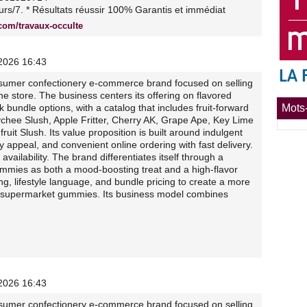
rs/7. * Résultats réussir 100% Garantis et immédiat
.com/travaux-occulte
/2026 16:43
sumer confectionery e-commerce brand focused on selling
 store. The business centers its offering on flavored
bundle options, with a catalog that includes fruit-forward
Mots-
Lychee Slush, Apple Fritter, Cherry AK, Grape Ape, Key Lime
uit Slush. Its value proposition is built around indulgent
ry appeal, and convenient online ordering with fast delivery.
ailability. The brand differentiates itself through a
gummies as both a mood-boosting treat and a high-flavor
g, lifestyle language, and bundle pricing to create a more
d supermarket gummies. Its business model combines
/2026 16:43
sumer confectionery e-commerce brand focused on selling