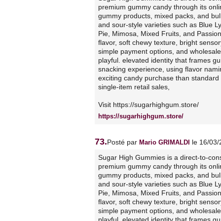
premium gummy candy through its online
gummy products, mixed packs, and bulk 
and sour-style varieties such as Blue 
Pie, Mimosa, Mixed Fruits, and Passionfr
flavor, soft chewy texture, bright senso
simple payment options, and wholesale av
playful. elevated identity that frames 
snacking experience, using flavor namin
exciting candy purchase than standar
single-item retail sales,
Visit https://sugarhighgum.store/
https://sugarhighgum.store/
73.
Posté par
le 16/03
Mario GRIMALDI
Sugar High Gummies is a direct-to-con
premium gummy candy through its online
gummy products, mixed packs, and bulk 
and sour-style varieties such as Blue 
Pie, Mimosa, Mixed Fruits, and Passionfr
flavor, soft chewy texture, bright senso
simple payment options, and wholesale av
playful, elevated identity that frames 