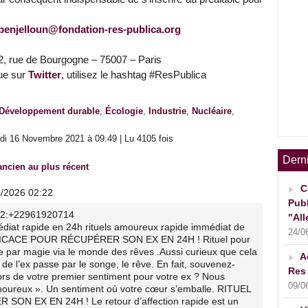
benjelloun@fondation-res-publica.org
52, rue de Bourgogne – 75007 – Paris
ue sur
Twitter
, utilisez le hashtag #ResPublica
Développement durable
,
Écologie
,
Industrie
,
Nucléaire
,
di 16 Novembre 2021 à 09:49 | Lu 4105 fois
Dern
ancien au plus récent
C
4/2026 02:22
Publ
82:+22961920714
"All
édiat rapide en 24h rituels amoureux rapide immédiat de
24/0
FFICACE POUR RÉCUPÉRER SON EX EN 24H ! Rituel pour
 par magie via le monde des rêves .Aussi curieux que cela
A
 de l’ex passe par le songe, le rêve. En fait, souvenez-
Res 
ors de votre premier sentiment pour votre ex ? Nous
09/0
n amoureux ». Un sentiment où votre cœur s’emballe. RITUEL
N EX EN 24H ! Le retour d’affection rapide est un