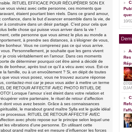
C
 sensible. RITUEL EFFICACE POUR RÉCUPÉRER SON EX
ue vous viviez avec cette personne, ces moments que
Publ
ravant, étaient pourtant bien réels. Dans ce grand amour,
ques
c confiance, dans le but d’avancer ensemble dans la vie, de
10/0
er à construire dans un désir partagé. C’est pour cela que
plus belle chose qui puisse vous arriver dans la vie !
ement, cette personne que vous aimez le plus au monde a
Dern
rtement, à prendre ses distances, à s’éloigner de vous,
tre bonheur. Vous ne comprenez pas ce qui vous arrive.
e vous. Personnellement, je souhaite que les gens vivent
A
ar je crois véritablement en l’amour. Dans ces moments
Res 
 importe de déterminer pourquoi cet être aimé a décidé de
Rép
s de bonheur, après tout ce qu'il a vécu avec vous. Est-ce
de la famille, ou à un envoûtement ? Si, en dépit de toutes
ons que vous vous posez, vous ne trouvez aucune réponse
lus, contactez-moi car je peux vous aider à mettre un terme
07/0
 RITUEL DE RETOUR AFFECTIF AVEC PHOTO RITUEL DE
DJA
 Lorsque l’amour s’est éteint dans votre relation et
C
upérer votre partenaire, le rituel de retour d’affection
ion dont vous avez besoin. Grâce à ses connaissances
Refo
iritualité, le marabout grand maître Sylla est le guide idéal
l'af
s ce processus. RITUEL DE RETOUR AFFECTIF AVEC
ffection avec photo repose sur le principe selon lequel une
t les vibrations d’une personne. En utilisant cette
about grand maître est en mesure d’influencer les forces