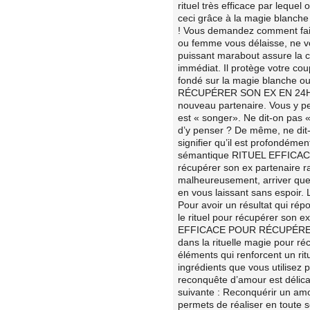
rituel très efficace par leque
ceci grâce à la magie bla
! Vous demandez comment fair
ou femme vous délaisse, ne v
puissant marabout assure la c
immédiat. Il protège votre coup
fondé sur la magie blanche 
RÉCUPÉRER SON EX EN 24H ! Un
nouveau partenaire. Vous y pe
est « songer». Ne dit-on pas «
d’y penser ? De même, ne dit
signifier qu’il est profondém
sémantique RITUEL EFFIC
récupérer son ex partenaire r
malheureusement, arriver que 
en vous laissant sans espoir. 
Pour avoir un résultat qui ré
le rituel pour récupérer son e
EFFICACE POUR RÉCUPÉRER SO
dans la rituelle magie pour ré
éléments qui renforcent un ritu
ingrédients que vous utilisez p
reconquête d’amour est délica
suivante : Reconquérir un amou
permets de réaliser en toute 