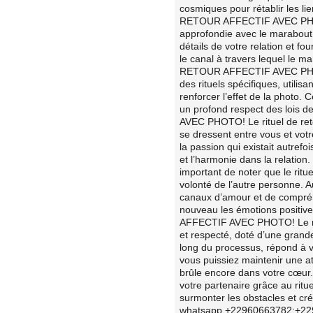
cosmiques pour rétablir les l
RETOUR AFFECTIF AVEC PHOT
approfondie avec le marabout 
détails de votre relation et f
le canal à travers lequel le 
RETOUR AFFECTIF AVEC PHOTO
des rituels spécifiques, utilis
renforcer l’effet de la photo.
un profond respect des lois 
AVEC PHOTO! Le rituel de retou
se dressent entre vous et votr
la passion qui existait autref
et l’harmonie dans la relat
important de noter que le ritu
volonté de l’autre personne. A
canaux d’amour et de compréhe
nouveau les émotions positiv
AFFECTIF AVEC PHOTO! Le mar
et respecté, doté d’une grande
long du processus, répond à v
vous puissiez maintenir une at
brûle encore dans votre cœur.
votre partenaire grâce au rit
surmonter les obstacles et cré
whatsapp +22960663782:+2