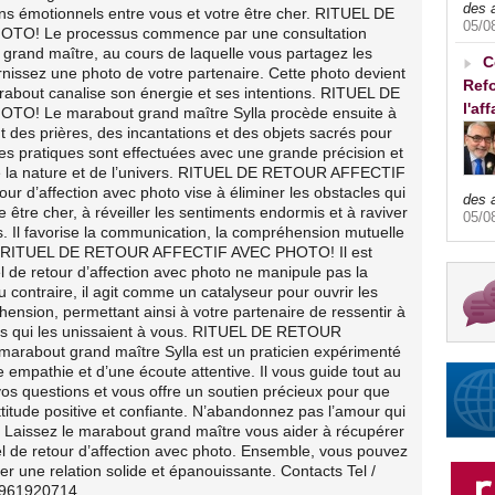
des 
iens émotionnels entre vous et votre être cher. RITUEL DE
05/0
O! Le processus commence par une consultation
grand maître, au cours de laquelle vous partagez les
C
ournissez une photo de votre partenaire. Cette photo devient
Refo
marabout canalise son énergie et ses intentions. RITUEL DE
l'af
! Le marabout grand maître Sylla procède ensuite à
ant des prières, des incantations et des objets sacrés pour
 Ces pratiques sont effectuées avec une grande précision et
de la nature et de l’univers. RITUEL DE RETOUR AFFECTIF
r d’affection avec photo vise à éliminer les obstacles qui
des 
e être cher, à réveiller les sentiments endormis et à raviver
05/0
ois. Il favorise la communication, la compréhension mutuelle
ion. RITUEL DE RETOUR AFFECTIF AVEC PHOTO! Il est
el de retour d’affection avec photo ne manipule pas la
u contraire, il agit comme un catalyseur pour ouvrir les
nsion, permettant ainsi à votre partenaire de ressentir à
es qui les unissaient à vous. RITUEL DE RETOUR
about grand maître Sylla est un praticien expérimenté
 empathie et d’une écoute attentive. Il vous guide tout au
os questions et vous offre un soutien précieux pour que
titude positive et confiante. N’abandonnez pas l’amour qui
 Laissez le marabout grand maître vous aider à récupérer
uel de retour d’affection avec photo. Ensemble, vous pouvez
er une relation solide et épanouissante. Contacts Tel /
2961920714