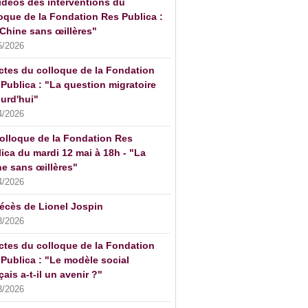
idéos des interventions du
oque de la Fondation Res Publica :
Chine sans œillères"
5/2026
ctes du colloque de la Fondation
Publica : "La question migratoire
urd'hui"
4/2026
olloque de la Fondation Res
ica du mardi 12 mai à 18h - "La
e sans œillères"
4/2026
écès de Lionel Jospin
3/2026
ctes du colloque de la Fondation
Publica : "Le modèle social
çais a-t-il un avenir ?"
3/2026