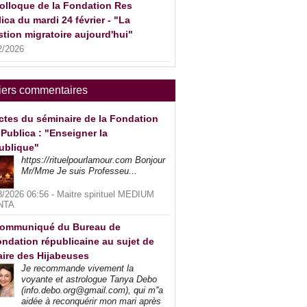
olloque de la Fondation Res
ica du mardi 24 février - "La
tion migratoire aujourd'hui"
2/2026
iers commentaires
ctes du séminaire de la Fondation
Publica : "Enseigner la
ublique"
https://rituelpourlamour.com Bonjour
Mr/Mme Je suis Professeu...
8/2026 06:56 -
Maitre spirituel MEDIUM
NTA
ommuniqué du Bureau de
ndation républicaine au sujet de
faire des Hijabeuses
Je recommande vivement la
voyante et astrologue Tanya Debo
(info.debo.org@gmail.com), qui m''a
aidée à reconquérir mon mari après