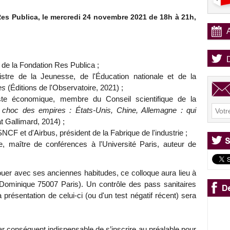
es Publica, le mercredi 24 novembre 2021 de 18h à 21h,
e de la Fondation Res Publica ;
istre de la Jeunesse, de l'Éducation nationale et de la
es
(Éditions de l'Observatoire, 2021) ;
liste économique, membre du Conseil scientifique de la
 choc des empires : États-Unis, Chine, Allemagne : qui
t Gallimard, 2014) ;
SNCF et d'Airbus, président de la Fabrique de l'industrie ;
e, maître de conférences à l'Université Paris, auteur de
uer avec ses anciennes habitudes, ce colloque aura lieu à
-Dominique 75007 Paris). Un contrôle des pass sanitaires
 présentation de celui-ci (ou d'un test négatif récent) sera
par conséquent indispensable de s’inscrire au préalable pour