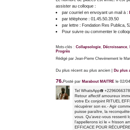
assister au colloque :
par courriel en envoyant un mail à :
par téléphone : 01.45.50.39.50
par lettre : Fondation Res Publica, 
Pour suivre ou commenter le colloq
Mots-clés
:
Collapsologie
,
Décroissance
,
Progrès
Rédigé par Jean-Pierre Chevènement le Mar
Du plus récent au plus ancien
|
Du plus 
76.
Posté par
le 02/0
Marabout MAITRE
Tel WhatsApp☎️ +229606637
Retour affectif amoureux imm
votre Ex conjoint RITUEL E
récupérer son ex.- Agir comme
puisse paraître, la reconquête
vous. Qu’avez-vous ressenti l
l’appellerons ici le « frisso
EFFICACE POUR RÉCUPÉRER SO