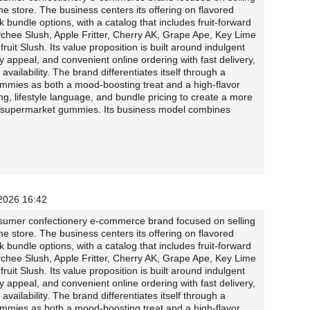
 store. The business centers its offering on flavored
bundle options, with a catalog that includes fruit-forward
Lychee Slush, Apple Fritter, Cherry AK, Grape Ape, Key Lime
uit Slush. Its value proposition is built around indulgent
ry appeal, and convenient online ordering with fast delivery,
ailability. The brand differentiates itself through a
gummies as both a mood-boosting treat and a high-flavor
g, lifestyle language, and bundle pricing to create a more
d supermarket gummies. Its business model combines
/2026 16:42
sumer confectionery e-commerce brand focused on selling
 store. The business centers its offering on flavored
bundle options, with a catalog that includes fruit-forward
Lychee Slush, Apple Fritter, Cherry AK, Grape Ape, Key Lime
uit Slush. Its value proposition is built around indulgent
ry appeal, and convenient online ordering with fast delivery,
ailability. The brand differentiates itself through a
gummies as both a mood-boosting treat and a high-flavor