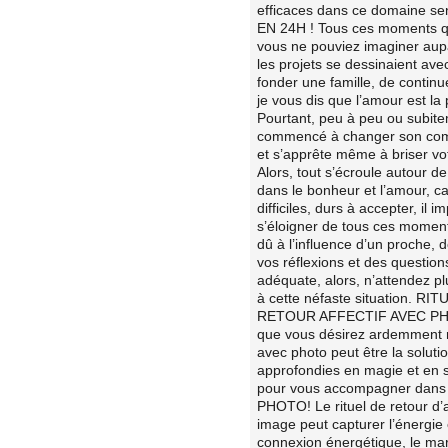
efficaces dans ce domaine
EN 24H ! Tous ces moments q
vous ne pouviez imaginer aupa
les projets se dessinaient ave
fonder une famille, de continu
je vous dis que l’amour est la 
Pourtant, peu à peu ou subit
commencé à changer son compo
et s’apprête même à briser vo
Alors, tout s’écroule autour d
dans le bonheur et l’amour, c
difficiles, durs à accepter, il
s’éloigner de tous ces moment
dû à l’influence d’un proche, 
vos réflexions et des questi
adéquate, alors, n’attendez p
à cette néfaste situation.
RETOUR AFFECTIF AVEC PHOTO!
que vous désirez ardemment réc
avec photo peut être la solut
approfondies en magie et en sp
pour vous accompagner dan
PHOTO! Le rituel de retour d’a
image peut capturer l’énergie e
connexion énergétique, le mar