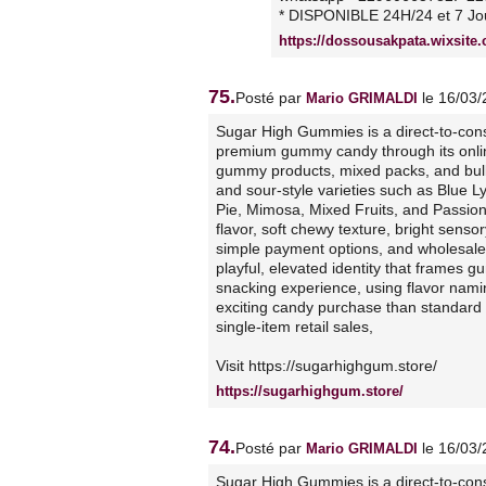
* DISPONIBLE 24H/24 et 7 Jou
https://dossousakpata.wixsite
75.
Posté par
le 16/03
Mario GRIMALDI
Sugar High Gummies is a direct-to-con
premium gummy candy through its online
gummy products, mixed packs, and bulk 
and sour-style varieties such as Blue 
Pie, Mimosa, Mixed Fruits, and Passionfr
flavor, soft chewy texture, bright senso
simple payment options, and wholesale av
playful, elevated identity that frames 
snacking experience, using flavor namin
exciting candy purchase than standar
single-item retail sales,
Visit https://sugarhighgum.store/
https://sugarhighgum.store/
74.
Posté par
le 16/03
Mario GRIMALDI
Sugar High Gummies is a direct-to-con