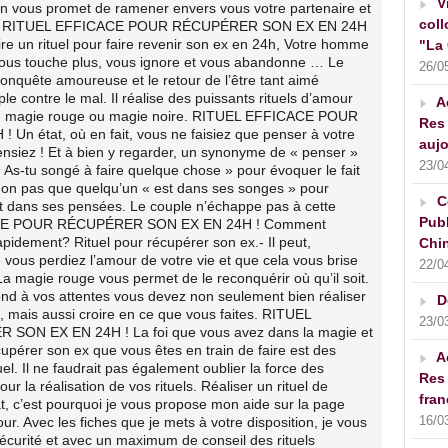
V
l on vous promet de ramener envers vous votre partenaire et
coll
nche RITUEL EFFICACE POUR RÉCUPÉRER SON EX EN 24H
e un rituel pour faire revenir son ex en 24h, Votre homme
"La 
ous touche plus, vous ignore et vous abandonne … Le
26/0
onquête amoureuse et le retour de l’être tant aimé
le contre le mal. Il réalise des puissants rituels d’amour
A
ou magie rouge ou magie noire. RITUEL EFFICACE POUR
Res 
 état, où en fait, vous ne faisiez que penser à votre
aujo
nsiez ! Et à bien y regarder, un synonyme de « penser »
23/0
 As-tu songé à faire quelque chose » pour évoquer le fait
-on pas que quelqu’un « est dans ses songes » pour
C
ent dans ses pensées. Le couple n’échappe pas à cette
Publ
ACE POUR RÉCUPÉRER SON EX EN 24H ! Comment
apidement? Rituel pour récupérer son ex.- Il peut,
Chin
vous perdiez l’amour de votre vie et que cela vous brise
22/0
La magie rouge vous permet de le reconquérir où qu’il soit.
pond à vos attentes vous devez non seulement bien réaliser
D
x, mais aussi croire en ce que vous faites. RITUEL
23/0
N EX EN 24H ! La foi que vous avez dans la magie et
cupérer son ex que vous êtes en train de faire est des
A
el. Il ne faudrait pas également oublier la force des
Res 
our la réalisation de vos rituels. Réaliser un rituel de
fran
t, c’est pourquoi je vous propose mon aide sur la page
16/0
r. Avec les fiches que je mets à votre disposition, je vous
sécurité et avec un maximum de conseil des rituels