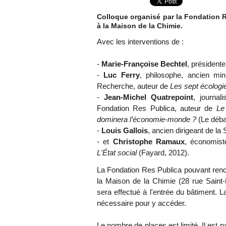
Colloque organisé par la Fondation R
à la Maison de la Chimie.
Avec les interventions de :
-
Marie-Françoise Bechtel
, président
-
Luc Ferry
, philosophe, ancien min
Recherche, auteur de
Les sept écologi
-
Jean-Michel Quatrepoint
, journa
Fondation Res Publica, auteur de
Le
dominera l’économie-monde ?
(Le déba
-
Louis Gallois
, ancien dirigeant de la 
- et
Christophe Ramaux
, économist
L'État social
(Fayard, 2012).
La Fondation Res Publica pouvant reno
la Maison de la Chimie (28 rue Saint
sera effectué à l'entrée du bâtiment. La
nécessaire pour y accéder.
Le nombre de places est limité. Il est 