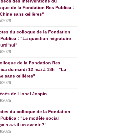
idéos des interventions du
oque de la Fondation Res Publica :
Chine sans œillères"
5/2026
ctes du colloque de la Fondation
Publica : "La question migratoire
urd'hui"
4/2026
olloque de la Fondation Res
ica du mardi 12 mai à 18h - "La
e sans œillères"
4/2026
écès de Lionel Jospin
3/2026
ctes du colloque de la Fondation
Publica : "Le modèle social
çais a-t-il un avenir ?"
3/2026