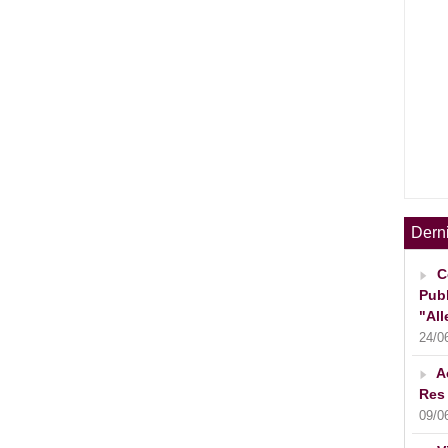
Dern
C
Publ
"All
24/0
A
Res 
09/0