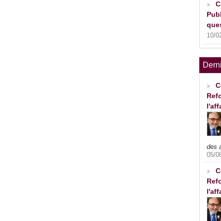
C
Publ
ques
10/0
Dern
C
Refo
l'af
des 
05/0
C
Refo
l'af