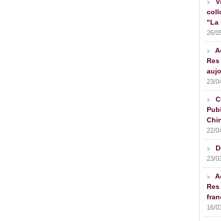
V
coll
"La 
26/0
A
Res 
aujo
23/0
C
Publ
Chin
22/0
D
23/0
A
Res 
fran
16/0