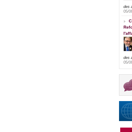
des 
05/0
C
Refo
l'af
des 
05/0