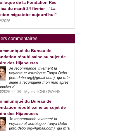
olloque de la Fondation Res
ica du mardi 24 février - "La
tion migratoire aujourd'hui"
2/2026
iers commentaires
ommuniqué du Bureau de
ndation républicaine au sujet de
faire des Hijabeuses
Je recommande vivement la
voyante et astrologue Tanya Debo
(info.debo.org@gmail.com), qui m''a
aidée à reconquérir mon mari après
années d...
8/2026 22:08 -
Myers TONI OWENS
ommuniqué du Bureau de
ndation républicaine au sujet de
faire des Hijabeuses
Je recommande vivement la
voyante et astrologue Tanya Debo
(info.debo.org@gmail.com), qui m''a