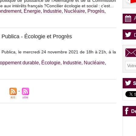
politique de puissance de l’Allemagne et de la Commission
aux intérêts français ?Concilier écologie et social : c’est...
ondrement
,
Énergie
,
Industrie
,
Nucléaire
,
Progrès
,
Publica - Écologie et Progrès
 Publica, le mercredi 24 novembre 2021 de 18h à 21h, à la
oppement durable
,
Écologie
,
Industrie
,
Nucléaire
,