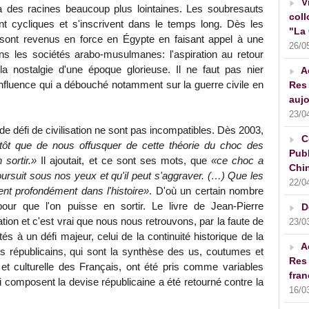
V
, a des racines beaucoup plus lointaines. Les soubresauts
coll
t cycliques et s'inscrivent dans le temps long. Dès les
"La 
ont revenus en force en Égypte en faisant appel à une
26/0
ans les sociétés arabo-musulmanes: l'aspiration au retour
la nostalgie d'une époque glorieuse. Il ne faut pas nier
A
 Influence qui a débouché notamment sur la guerre civile en
Res 
aujo
23/0
e de défi de civilisation ne sont pas incompatibles. Dès 2003,
C
tôt que de nous offusquer de cette théorie du choc des
Publ
 sortir.»
Il ajoutait, et ce sont ses mots, que
«ce choc a
Chin
ursuit sous nos yeux et qu'il peut s'aggraver. (…) Que les
22/0
nt profondément dans l'histoire»
. D'où un certain nombre
our que l'on puisse en sortir. Le livre de Jean-Pierre
D
ion et c'est vrai que nous nous retrouvons, par la faute de
23/0
 à un défi majeur, celui de la continuité historique de la
A
s républicains, qui sont la synthèse des us, coutumes et
Res 
que et culturelle des Français, ont été pris comme variables
fran
 composent la devise républicaine a été retourné contre la
16/0