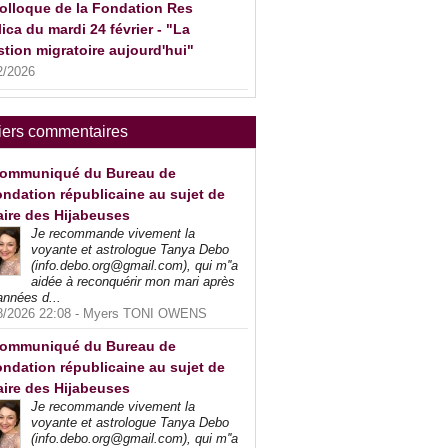
olloque de la Fondation Res
ica du mardi 24 février - "La
tion migratoire aujourd'hui"
2/2026
iers commentaires
ommuniqué du Bureau de
ndation républicaine au sujet de
faire des Hijabeuses
Je recommande vivement la
voyante et astrologue Tanya Debo
(info.debo.org@gmail.com), qui m''a
aidée à reconquérir mon mari après
années d...
8/2026 22:08 -
Myers TONI OWENS
ommuniqué du Bureau de
ndation républicaine au sujet de
faire des Hijabeuses
Je recommande vivement la
voyante et astrologue Tanya Debo
(info.debo.org@gmail.com), qui m''a