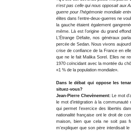
n'est pas celle qui nous opposait aux A
guerre pour l'hégémonie mondiale entr
élites dans l'entre-deux-guerres ne voul
la gauche étaient également gangrenée
même. Là est l'origine du grand effo
L'Étrange Défaite, nos généraux parlai
percée de Sedan. Nous vivons aujourd'h
crise de confiance de la France en el
que ne le fait Malika Sorel. Elles ne 
1970 coïncidant avec la montée du ch
«1 % de la population mondiale».
Dans le débat qui oppose les tenant
situez-vous?
Jean-Pierre Chevènement:
Le mot d'a
le mot d'intégration à la communauté 
qui permet l'exercice des libertés dan
nationalité française ont le droit de co
maison, bien que cela ne soit pas f
m'expliquer que son père interdisait le