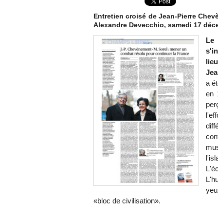
Entretien croisé de Jean-Pierre Chevè
Alexandre Devecchio, samedi 17 déc
Le 
s'i
lie
Jea
a é
en 
per
l'e
dif
con
mus
l'i
L'é
L'h
yeu
«bloc de civilisation».