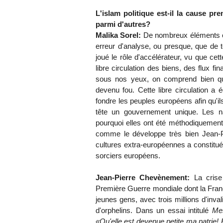
L'islam politique est-il la cause 
parmi d'autres?
Malika Sorel:
De nombreux éléments on
erreur d'analyse, ou presque, que de t
joué le rôle d'accélérateur, vu que cett
libre circulation des biens, des flux fi
sous nos yeux, on comprend bien que 
devenu fou. Cette libre circulation a 
fondre les peuples européens afin qu'ils
tête un gouvernement unique. Les nat
pourquoi elles ont été méthodiquement 
comme le développe très bien Jean-
cultures extra-européennes a constitué
sorciers européens.
Jean-Pierre Chevènement:
La crise 
Première Guerre mondiale dont la France 
jeunes gens, avec trois millions d'inva
d'orphelins. Dans un essai intitulé
Me
«Qu'elle est devenue petite ma patrie! E