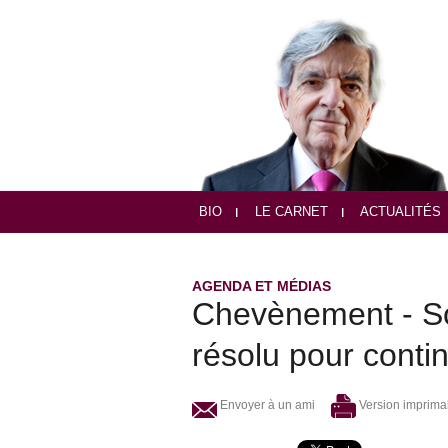
BIO
LE CARNET
ACTUALITÉS
AGENDA ET MÉDIAS
Chevènement - So
résolu pour conti
Envoyer à un ami
Version imprima