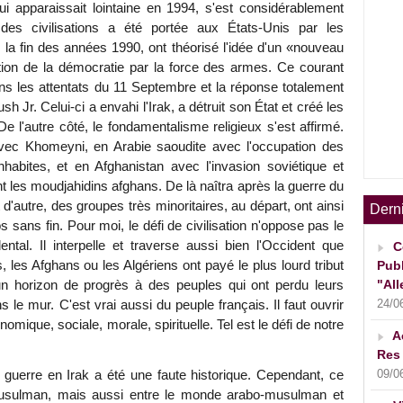
ui apparaissait lointaine en 1994, s'est considérablement
des civilisations a été portée aux États-Unis par les
s la fin des années 1990, ont théorisé l'idée d'un «nouveau
ation de la démocratie par la force des armes. Ce courant
ns les attentats du 11 Septembre et la réponse totalement
 Jr. Celui-ci a envahi l'Irak, a détruit son État et créé les
 l'autre côté, le fondamentalisme religieux s'est affirmé.
avec Khomeyni, en Arabie saoudite avec l'occupation des
habites, et en Afghanistan avec l'invasion soviétique et
nt les moudjahidins afghans. De là naîtra après la guerre du
d'autre, des groupes très minoritaires, au départ, ont ainsi
Dern
sans fin. Pour moi, le défi de civilisation n'oppose pas le
l. Il interpelle et traverse aussi bien l'Occident que
C
ns, les Afghans ou les Algériens ont payé le plus lourd tribut
Publ
"All
ir un horizon de progrès à des peuples qui ont perdu leurs
24/0
ns le mur. C'est vrai aussi du peuple français. Il faut ouvrir
omique, sociale, morale, spirituelle. Tel est le défi de notre
A
Res 
09/0
 guerre en Irak a été une faute historique. Cependant, ce
-musulman, mais aussi entre le monde arabo-musulman et