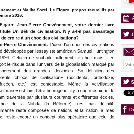
nement et Malika Sorel, Le Figaro, propos recueillis par
embre 2016.
Figaro: Jean-Pierre Chevènement, votre dernier livre
ntitule Un défi de civilisation. N'y a-t-il pas davantage
u de croire à un choc des civilisations?
n-Pierre Chevènement:
L'idée d'un choc des civilisations
té développée par l'essayiste américain Samuel Huntington
1994. Celui-ci ne souhaite nullement ce choc mais il en
çoit le risque dans l'univers de la globalisation marqué par
ffondrement des grandes idéologies. Sa définition des
férents «blocs de civilisation» (occidental, orthodoxe,
fucéen, etc.) est contestable. Même la «civilisation
ulmane» est loin d'être homogène: il y a une mosaïque de
slam traversée par plusieurs courants et différentes écoles.
chec de la Nahda (la Réforme) n'est pas définitif.
umanité reste composée de nations et la nation, à mes
x, reste encore un concept plus opératoire que celui de