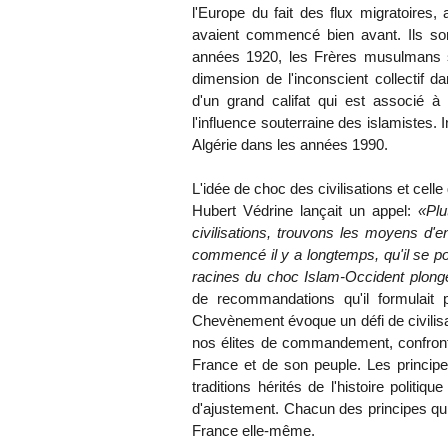
l'Europe du fait des flux migratoires
avaient commencé bien avant. Ils son
années 1920, les Frères musulmans s
dimension de l'inconscient collectif d
d'un grand califat qui est associé à 
l'influence souterraine des islamistes.
Algérie dans les années 1990.
L'idée de choc des civilisations et cell
Hubert Védrine lançait un appel:
«Plu
civilisations, trouvons les moyens d'en
commencé il y a longtemps, qu'il se po
racines du choc Islam-Occident plonge
de recommandations qu'il formulait p
Chevènement évoque un défi de civilisat
nos élites de commandement, confrontés
France et de son peuple. Les principe
traditions hérités de l'histoire politi
d'ajustement. Chacun des principes qui
France elle-même.