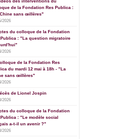
idéos des interventions du
oque de la Fondation Res Publica :
Chine sans œillères"
5/2026
ctes du colloque de la Fondation
Publica : "La question migratoire
urd'hui"
4/2026
olloque de la Fondation Res
ica du mardi 12 mai à 18h - "La
e sans œillères"
4/2026
écès de Lionel Jospin
3/2026
ctes du colloque de la Fondation
Publica : "Le modèle social
çais a-t-il un avenir ?"
3/2026