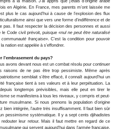
ompris à la maison. J'ai appris que j'étais d'origine arabe
 fois en Algérie. En France, mes parents m'ont laissée me
est plus le cas aujourd'hui à cause de l'explosion des flux
lticulturalisme ainsi que vers une forme d'indifférence et de
te pas. Il faut respecter la décision des personnes et aussi
e le Code civil prévoit, puisque
«nul ne peut être naturalisé
 la communauté française»
. C'est la condition pour pouvoir
la nation est appelée à s'effondrer.
iter l'embrasement du pays?
s avons devant nous est un combat résolu pour continuer
i des raisons de ne pas être trop pessimiste. Même après
atriotisme semblait s'être effacé, il connaît aujourd'hui un
té française tient à ses valeurs et à leur perpétuation. La
puis longtemps prévisibles, mais elle peut en tirer le
ivisme se manifestera à tous les niveaux, y compris et peut-
lture musulmane. Si nous prenons la population d'origine
bien intégrée, l'autre très insuffisamment. Il faut bien sûr
 un pessimisme systématique. Il y a sept cents djihadistes
e redouter leur retour. Mais il faut mettre en regard de ce
on musulmane qui servent aujourd'hui dans l'armée française.