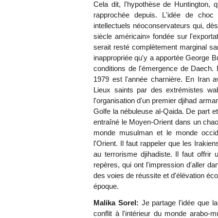
Cela dit, l'hypothèse de Huntington, q
rapprochée depuis. L'idée de choc 
intellectuels néoconservateurs qui, dè
siècle américain» fondée sur l'export
serait resté complètement marginal sa
inappropriée qu'y a apportée George Bush
conditions de l'émergence de Daech. De
1979 est l'année charnière. En Iran 
Lieux saints par des extrémistes wah
l'organisation d'un premier djihad arma
Golfe la nébuleuse al-Qaida. De part et 
entraîné le Moyen-Orient dans un chaos 
monde musulman et le monde occidenta
l'Orient. Il faut rappeler que les Irakie
au terrorisme djihadiste. Il faut offr
repères, qui ont l'impression d'aller da
des voies de réussite et d'élévation écon
époque.
Malika Sorel:
Je partage l'idée que la
conflit à l'intérieur du monde arabo