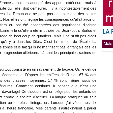
 France a toujours accepté des apports extérieurs, mais à
lité qui, elle, doit demeurer. Il y a incontestablement des
s. La République ne peut pas accepter que des petites
ns. Nos élites ont négligé les conséquences qu'allait avoir un
rs où ont été concentrées des populations d'origine
rbaine telle qu'elle a été impulsée par Jean-Louis Borloo et
sage de beaucoup de quartiers. Mais il ne suffit pas d'agir
e qu'il y a dans les têtes. C'est la mission de l'École. La
Mots-
zones et le fait qu'ils ne maîtrisent pas le français dès les
eur progression ultérieure. Là sont les principales racines de
a surtout consisté en un ravalement de façade. Or, le défi de
non économique. D'après les chiffres de l'Uclat, 67 % des
ssus des classes moyennes, 17 % sont même issus de
upérieures. Comment continuer à penser que c'est une
r davantage! Ce discours est un piège pour les enfants de
ent contre la société d'accueil. La langue pratiquée au sein
tion ou le refus d'intégration. Lorsque j'ai vécu mes dix
à l'heure française. Mes parents s'astreignaient à parler