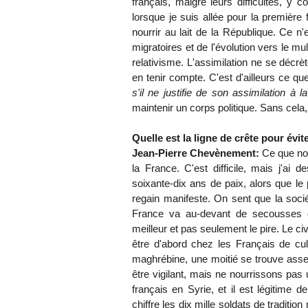
français, malgré leurs difficultés, y c
lorsque je suis allée pour la première
nourrir au lait de la République. Ce n'
migratoires et de l'évolution vers le mu
relativisme. L'assimilation ne se décrè
en tenir compte. C'est d'ailleurs ce qu
s'il ne justifie de son assimilation à
maintenir un corps politique. Sans cela, 
Quelle est la ligne de crête pour év
Jean-Pierre Chevènement:
Ce que nou
la France. C'est difficile, mais j'a
soixante-dix ans de paix, alors que le p
regain manifeste. On sent que la socié
France va au-devant de secousses de
meilleur et pas seulement le pire. Le c
être d'abord chez les Français de cu
maghrébine, une moitié se trouve assez 
être vigilant, mais ne nourrissons pas
français en Syrie, et il est légitime d
chiffre les dix mille soldats de traditi