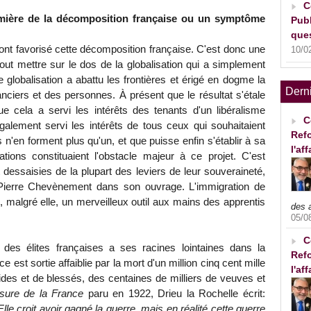
C
première de la décomposition française ou un symptôme
Publ
ques
t favorisé cette décomposition française. C'est donc une
10/0
out mettre sur le dos de la globalisation qui a simplement
e globalisation a abattu les frontières et érigé en dogme la
Dern
nanciers et des personnes. À présent que le résultat s'étale
cela a servi les intérêts des tenants d'un libéralisme
C
également servi les intérêts de tous ceux qui souhaitaient
Refo
 n'en forment plus qu'un, et que puisse enfin s'établir à sa
l'af
ions constituaient l'obstacle majeur à ce projet. C'est
dessaisies de la plupart des leviers de leur souveraineté,
Pierre Chevènement dans son ouvrage. L'immigration de
, malgré elle, un merveilleux outil aux mains des apprentis
des 
05/0
C
des élites françaises a ses racines lointaines dans la
Refo
est sortie affaiblie par la mort d'un million cinq cent mille
l'af
lides et de blessés, des centaines de milliers de veuves et
sure de la France
paru en 1922, Drieu la Rochelle écrit:
lle croit avoir gagné la guerre, mais en réalité cette guerre