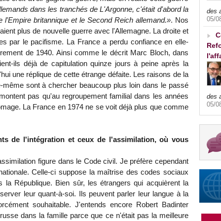
llemands dans les tranchés de L'Argonne, c'était d'abord la
des 
05/0
e l'Empire britannique et le Second Reich allemand.»
. Nos
aient plus de nouvelle guerre avec l'Allemagne. La droite et
C
s par le pacifisme. La France a perdu confiance en elle-
Refo
ndrement de 1940. Ainsi comme le décrit Marc Bloch, dans
l'af
ent-ils déjà de capitulation quinze jours à peine après la
ui une réplique de cette étrange défaite. Les raisons de la
le-même sont à chercher beaucoup plus loin dans le passé
remontent pas qu'au regroupement familial dans les années
des 
05/0
ômage. La France en 1974 ne se voit déjà plus que comme
s de l'intégration et ceux de l'assimilation, où vous
ssimilation figure dans le Code civil. Je préfère cependant
nationale. Celle-ci suppose la maîtrise des codes sociaux
s la République. Bien sûr, les étrangers qui acquièrent la
nserver leur quant-à-soi. Ils peuvent parler leur langue à la
orcément souhaitable. J'entends encore Robert Badinter
 russe dans la famille parce que ce n'était pas la meilleure