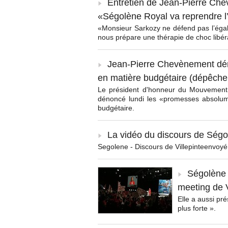
Entretien de Jean-Pierre Chev
«Ségolène Royal va reprendre l
«Monsieur Sarkozy ne défend pas l’égali
nous prépare une thérapie de choc libér
Jean-Pierre Chevènement dé
en matière budgétaire (dépêche
Le président d'honneur du Mouvement 
dénoncé lundi les «promesses absolum
budgétaire.
La vidéo du discours de Ségo
Segolene - Discours de Villepinteenvoy
Ségolène R
meeting de 
Elle a aussi pr
plus forte ».