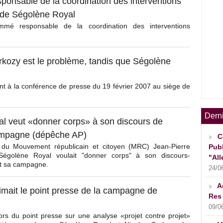
onsable de la coordination des interventions
 de Ségolène Royal
mé responsable de la coordination des interventions
kozy est le problème, tandis que Ségolène
t à la conférence de presse du 19 février 2007 au siège de
Dern
 veut «donner corps» à son discours de
campagne (dépêche AP)
C
 du Mouvement républicain et citoyen (MRC) Jean-Pierre
Publ
égolène Royal voulait "donner corps" à son discours-
"All
nt sa campagne.
24/0
A
mait le point presse de la campagne de
Res 
09/0
rs du point presse sur une analyse «projet contre projet»