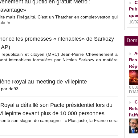
ènement au quotidien gratuit Métro :
C
Publ
’avantage»
ques
té mais l’inégalité. C’est un Thatcher en complet-veston qui
10/0
ale !»
nonce les promesses «intenables» de Sarkozy
Dern
 AP)
A
républicain et citoyen (MRC) Jean-Pierre Chevènement a
ent intenables» formulées par Nicolas Sarkozy en matière
Res 
Rép
lène Royal au meeting de Villepinte
07/0
é par da93
DJA
C
oyal a détaillé son Pacte présidentiel lors du
Refo
Villepinte devant plus de 10 000 personnes
l'af
ésenté son slogan de campagne : « Plus juste, la France sera