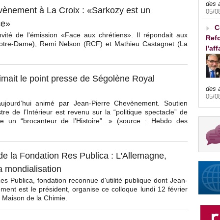
des 
vènement à La Croix : «Sarkozy est un
05/0
ce»
C
nvité de l'émission «Face aux chrétiens». Il répondait aux
Refo
Notre-Dame), Remi Nelson (RCF) et Mathieu Castagnet (La
l'af
mait le point presse de Ségolène Royal
des 
05/0
aujourd’hui animé par Jean-Pierre Chevènement. Soutien
tre de l’Intérieur est revenu sur la “politique spectacle” de
e un “brocanteur de l’Histoire”. » (source : Hebdo des
de la Fondation Res Publica : L'Allemagne,
la mondialisation
s Publica, fondation reconnue d'utilité publique dont Jean-
ent est le président, organise ce colloque lundi 12 février
 Maison de la Chimie.