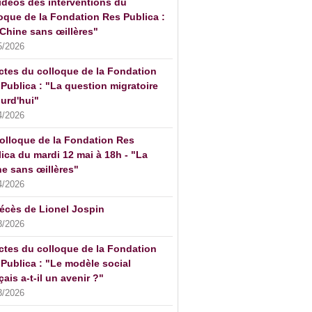
idéos des interventions du
oque de la Fondation Res Publica :
Chine sans œillères"
5/2026
ctes du colloque de la Fondation
Publica : "La question migratoire
urd'hui"
4/2026
olloque de la Fondation Res
ica du mardi 12 mai à 18h - "La
e sans œillères"
4/2026
écès de Lionel Jospin
3/2026
ctes du colloque de la Fondation
Publica : "Le modèle social
çais a-t-il un avenir ?"
3/2026