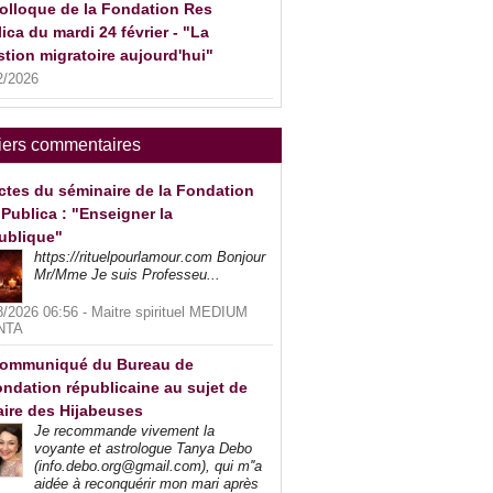
olloque de la Fondation Res
ica du mardi 24 février - "La
tion migratoire aujourd'hui"
2/2026
iers commentaires
ctes du séminaire de la Fondation
Publica : "Enseigner la
ublique"
https://rituelpourlamour.com Bonjour
Mr/Mme Je suis Professeu...
8/2026 06:56 -
Maitre spirituel MEDIUM
NTA
ommuniqué du Bureau de
ndation républicaine au sujet de
faire des Hijabeuses
Je recommande vivement la
voyante et astrologue Tanya Debo
(info.debo.org@gmail.com), qui m''a
aidée à reconquérir mon mari après