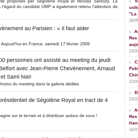
iété proposés par Ségolène Royal et Nicolas Sarkozy. La
V
 l’égard du candidat UMP a également retenu l’attention de
coll
"La 
26/0
ènement au Parisien : « Il faut aider
A
Res 
/ Aujoud'hui en France, samedi 17 février 2006
aujo
23/0
00 personnes ont assisté au meeting du jeudi
C
à Belfort avec Jean-Pierre Chevènement, Arnaud
Publ
Chin
et Sami Naïr
22/0
 photos du meeting dans la galerie dédiée.
D
23/0
présidentiel de Ségolène Royal en tract de 4
A
agne sur le terrain et à distribuer autour de vous !
Res 
fran
16/0