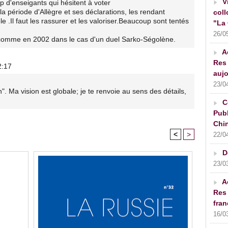
V
p d'enseigants qui hésitent à voter
la période d'Allègre et ses déclarations, les rendant
coll
 .Il faut les rassurer et les valoriser.Beaucoup sont tentés
"La 
26/0
 comme en 2002 dans le cas d'un duel Sarko-Ségolène.
A
Res 
2:17
aujo
23/0
 Ma vision est globale; je te renvoie au sens des détails,
C
Publ
Chin
<
>
22/0
D
23/0
A
Res 
fran
16/0