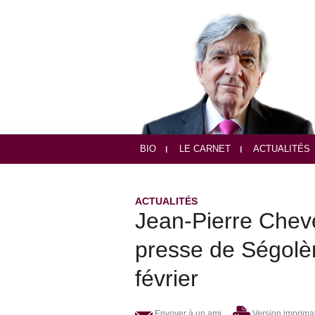
BIO
LE CARNET
ACTUALITÉS
ACTUALITÉS
Jean-Pierre Chev
presse de Ségolè
février
Envoyer à un ami
Version imprima