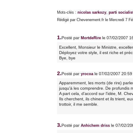
Mots-clés
:
nicolas sarkozy
,
parti socialis
Rédigé par Chevenement.fr le Mercredi 7 Fév
1.
Posté par
le 07/02/2007 1
MortdeRire
Excellent, Monsieur le Ministre, excelle
Déployez votre style, il est riche et préc
Bye, bye
2.
Posté par
le 07/02/2007 20:59
yrocoa
Apparemment, les morts (de rire) parle
jusqu'à les comprendre. De profundis 
A part cela, d'accord sur l'idée, M. Ch
Ils cherchent, ils chinent et ils trient,
trottoir, il me semble.
3.
Posté par
le 07/02/20
Anhichem driss