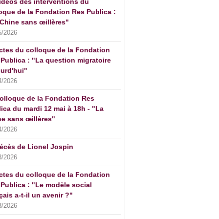
idéos des interventions du
oque de la Fondation Res Publica :
Chine sans œillères"
5/2026
ctes du colloque de la Fondation
Publica : "La question migratoire
urd'hui"
4/2026
olloque de la Fondation Res
ica du mardi 12 mai à 18h - "La
e sans œillères"
4/2026
écès de Lionel Jospin
3/2026
ctes du colloque de la Fondation
Publica : "Le modèle social
çais a-t-il un avenir ?"
3/2026