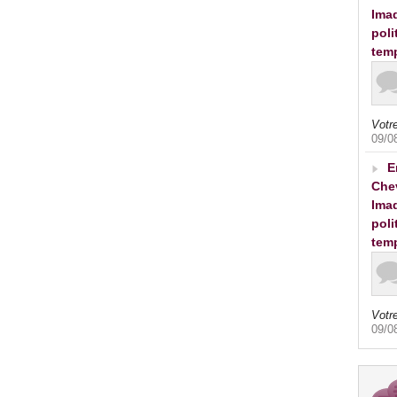
Imad
poli
tem
Votre
09/0
E
Che
Imad
poli
tem
Votre
09/0