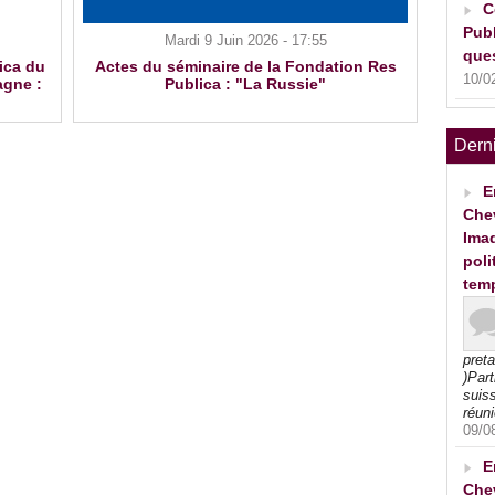
C
Publ
Mardi 9 Juin 2026 - 17:55
ques
ica du
Actes du séminaire de la Fondation Res
10/0
agne :
Publica : "La Russie"
Dern
E
Che
Imad
poli
tem
pret
)Part
suiss
réuni
09/0
E
Che