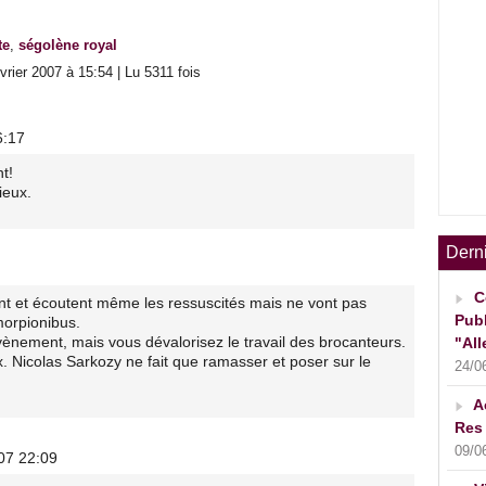
te
,
ségolène royal
rier 2007 à 15:54 | Lu 5311 fois
6:17
nt!
ieux.
Dern
C
nt et écoutent même les ressuscités mais ne vont pas
Publ
morpionibus.
evènement, mais vous dévalorisez le travail des brocanteurs.
"All
 eux. Nicolas Sarkozy ne fait que ramasser et poser sur le
24/0
A
Res 
09/0
07 22:09