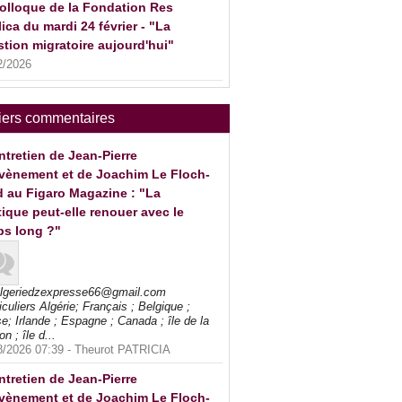
olloque de la Fondation Res
ica du mardi 24 février - "La
tion migratoire aujourd'hui"
2/2026
iers commentaires
ntretien de Jean-Pierre
vènement et de Joachim Le Floch-
 au Figaro Magazine : "La
tique peut-elle renouer avec le
ps long ?"
algeriedzexpresse66@gmail.com
iculiers Algérie; Français ; Belgique ;
e; Irlande ; Espagne ; Canada ; île de la
on ; île d...
8/2026 07:39 -
Theurot PATRICIA
ntretien de Jean-Pierre
vènement et de Joachim Le Floch-