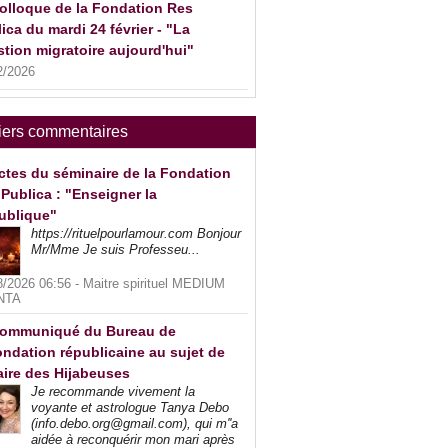
olloque de la Fondation Res
ica du mardi 24 février - "La
tion migratoire aujourd'hui"
2/2026
iers commentaires
ctes du séminaire de la Fondation
Publica : "Enseigner la
ublique"
https://rituelpourlamour.com Bonjour
Mr/Mme Je suis Professeu...
8/2026 06:56 -
Maitre spirituel MEDIUM
NTA
ommuniqué du Bureau de
ndation républicaine au sujet de
faire des Hijabeuses
Je recommande vivement la
voyante et astrologue Tanya Debo
(info.debo.org@gmail.com), qui m''a
aidée à reconquérir mon mari après