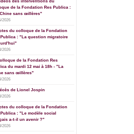
idéos des interventions du
oque de la Fondation Res Publica :
Chine sans œillères"
5/2026
ctes du colloque de la Fondation
Publica : "La question migratoire
urd'hui"
4/2026
olloque de la Fondation Res
ica du mardi 12 mai à 18h - "La
e sans œillères"
4/2026
écès de Lionel Jospin
3/2026
ctes du colloque de la Fondation
Publica : "Le modèle social
çais a-t-il un avenir ?"
3/2026