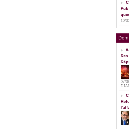
C
Publ
ques
10/0
Dern
A
Res 
Rép
07/0
DJA
C
Refo
l'af