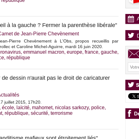
,
république
eil à la gauche ? Fermer la parenthèse libérale"
Carnet de Jean-Pierre Chevènement
Jean-Pierre Chevènement à L'Obs, propos recueillis par
ollec et Caroline Michel-Aguirre, mardi 16 juin 2020.
ronavirus
,
emmanuel macron
,
europe
,
france
,
gauche
,
ce
,
république
e dessin n'aurait pas le droit de caricaturer
ctualités
 juillet 2015, 17h20.
,
école
,
laïcité
,
mahomet
,
nicolas sarkozy
,
police
,
t
,
république
,
sécurité
,
terrorisme
anditisme mafieux sont étroitement liés"