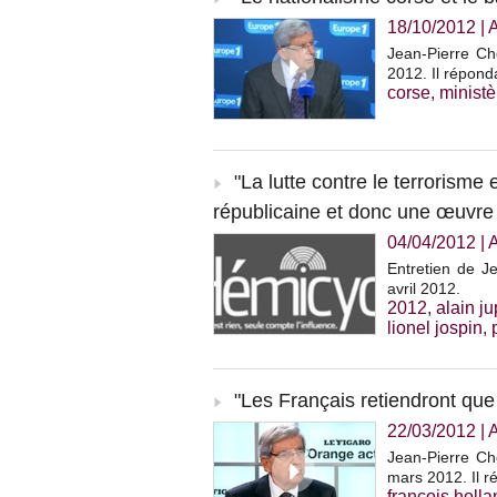
18/10/2012
|
Jean-Pierre Che
2012. Il répond
corse
,
ministèr
"La lutte contre le terrorisme 
républicaine et donc une œuvre 
04/04/2012
|
Entretien de J
avril 2012.
2012
,
alain j
lionel jospin
,
"Les Français retiendront qu
22/03/2012
|
Jean-Pierre Che
mars 2012. Il r
françois holl