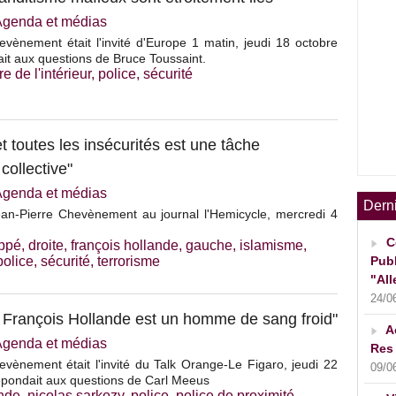
Agenda et médias
vènement était l'invité d'Europe 1 matin, jeudi 18 octobre
ait aux questions de Bruce Toussaint.
e de l'intérieur
,
police
,
sécurité
et toutes les insécurités est une tâche
collective"
Agenda et médias
Dern
ean-Pierre Chevènement au journal l'Hemicycle, mercredi 4
C
uppé
,
droite
,
françois hollande
,
gauche
,
islamisme
,
police
,
sécurité
,
terrorisme
Publ
"All
24/0
e François Hollande est un homme de sang froid"
A
Agenda et médias
Res 
vènement était l'invité du Talk Orange-Le Figaro, jeudi 22
09/0
épondait aux questions de Carl Meeus
ande
,
nicolas sarkozy
,
police
,
police de proximité
,