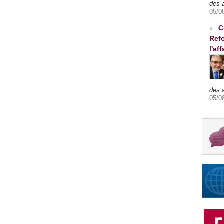
des 
05/0
C
Refo
l'af
des 
05/0