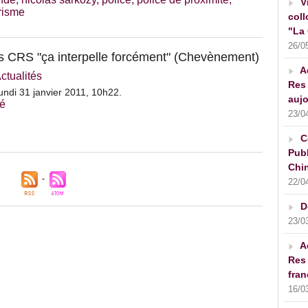
V
orisme
coll
"La 
26/0
s CRS "ça interpelle forcément" (Chevènement)
A
ctualités
Res 
ndi 31 janvier 2011, 10h22.
aujo
té
23/0
C
Publ
Chin
22/0
D
23/0
A
Res 
fran
16/0