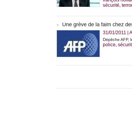
sécurité
,
terr
Une grève de la faim chez de
31/01/2011
|
A
Dépêche AFP, lu
police
,
sécuri