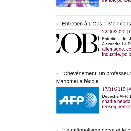
france
,
police
Entretien à L'Obs : "Mon cons
22/06/2020
|
Entretien de 
Alexandre Le Dr
allemagne
,
co
industrie
,
poli
"Chevènement: un professeur d
Mahomet à l'école"
17/01/2015
|
A
Dépêche AFP, 17
charlie hebdo
renseignemen
"Le nationalisme corse et le b