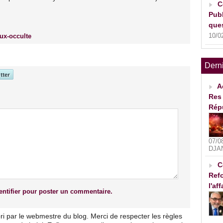
C
Publ
ques
10/0
ux-occulte
Dern
A
Res 
Rép
07/0
DJA
C
Refo
l'af
ntifier pour poster un commentaire.
ri par le webmestre du blog. Merci de respecter les règles