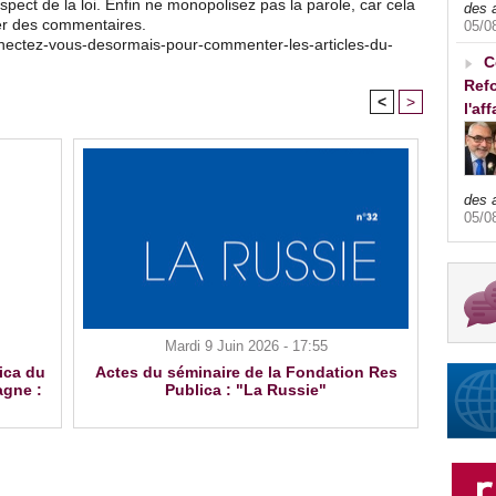
pect de la loi. Enfin ne monopolisez pas la parole, car cela
des 
ser des commentaires.
05/0
nnectez-vous-desormais-pour-commenter-les-articles-du-
C
Refo
<
>
l'af
des 
05/0
Mardi 9 Juin 2026 - 17:55
ica du
Actes du séminaire de la Fondation Res
agne :
Publica : "La Russie"