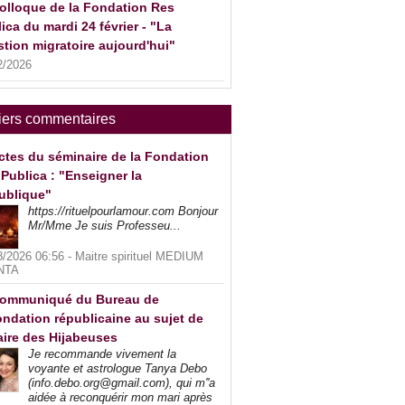
olloque de la Fondation Res
ica du mardi 24 février - "La
tion migratoire aujourd'hui"
2/2026
iers commentaires
ctes du séminaire de la Fondation
Publica : "Enseigner la
ublique"
https://rituelpourlamour.com Bonjour
Mr/Mme Je suis Professeu...
8/2026 06:56 -
Maitre spirituel MEDIUM
NTA
ommuniqué du Bureau de
ndation républicaine au sujet de
faire des Hijabeuses
Je recommande vivement la
voyante et astrologue Tanya Debo
(info.debo.org@gmail.com), qui m''a
aidée à reconquérir mon mari après