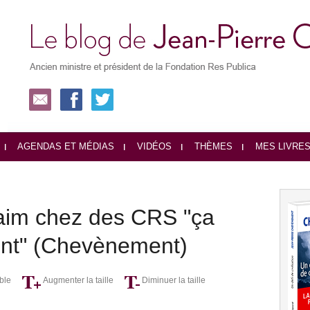
AGENDAS ET MÉDIAS
VIDÉOS
THÈMES
MES LIVRE
faim chez des CRS "ça
ent" (Chevènement)
ble
Augmenter la taille
Diminuer la taille