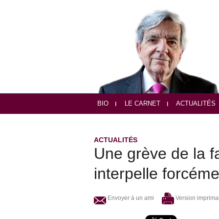
BIO
LE CARNET
ACTUALITÉS
ACTUALITÉS
Une grève de la 
interpelle forcém
Envoyer à un ami
Version imprima