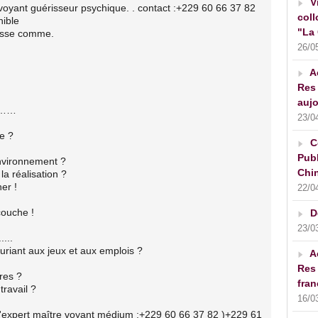
V
yant guérisseur psychique. . contact :+229 60 66 37 82
coll
nible
"La 
hesse comme.
26/0
A
Res 
aujo
tc……
23/0
e ?
C
Publ
nvironnement ?
Chin
la réalisation ?
er !
22/0
couche !
D
23/0
....
uriant aux jeux et aux emplois ?
A
Res 
res ?
fran
travail ?
16/0
l'expert maître voyant médium :+229 60 66 37 82 )+229 61