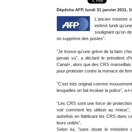
Dépêche AFP, lundi 31 janvier 2011, 1
L'ancien ministre 
estimé lundi qu'un
soulignant qu'on d
on supprime des postes".
"Je trouve qu'une grève de la faim che
jamais vu", a déclaré le président d
Canal+, alors que des CRS marseillais 
pour protester contre la menace de fer
"C'est très original comme mouvement 
lesquelles on fait évoluer la police", a-t-i
"Les CRS sont une force de protection de
voir comment les utiliser au mieux", 
autrefois en fidélisant les CRS dans c
leurs unités".
Selon lui, "sans doute le ministère