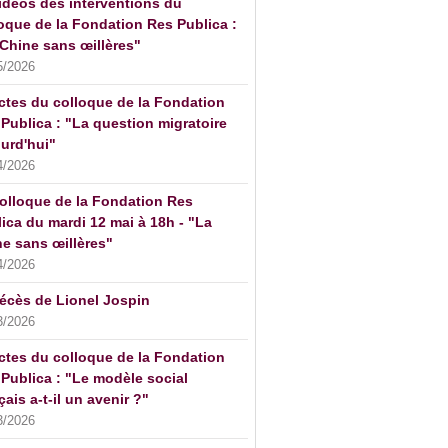
idéos des interventions du
oque de la Fondation Res Publica :
Chine sans œillères"
5/2026
ctes du colloque de la Fondation
Publica : "La question migratoire
urd'hui"
4/2026
olloque de la Fondation Res
ica du mardi 12 mai à 18h - "La
e sans œillères"
4/2026
écès de Lionel Jospin
3/2026
ctes du colloque de la Fondation
Publica : "Le modèle social
çais a-t-il un avenir ?"
3/2026