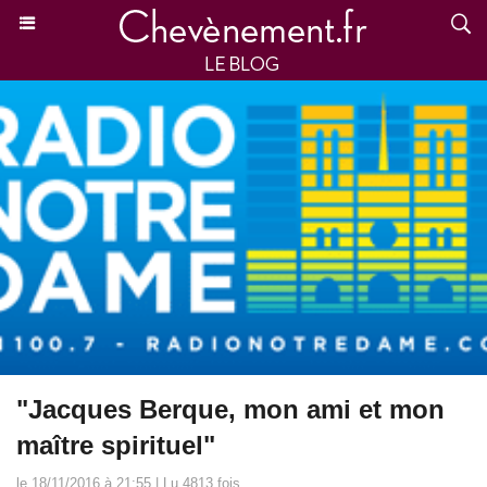
"Jacques Berque, mon ami et mon
maître spirituel"
le 18/11/2016 à 21:55 | Lu 4813 fois