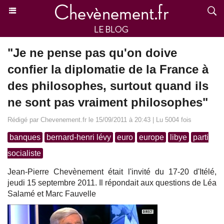
"Je ne pense pas qu'on doive
confier la diplomatie de la France à
des philosophes, surtout quand ils
ne sont pas vraiment philosophes"
Rédigé par Chevenement.fr le 15/09/2011 à 20:43 | Lu 5004 fois
banques
bernard-henri lévy
euro
europe
libye
parti
socialiste
Jean-Pierre Chevènement était l'invité du 17-20 d'Itélé,
jeudi 15 septembre 2011. Il répondait aux questions de Léa
Salamé et Marc Fauvelle