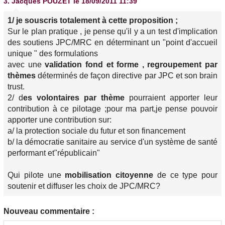
3.
Jacques POUZET
le 18/09/2011 11:39
1/ je souscris totalement à cette proposition ;
Sur le plan pratique , je pense qu'il y a un test d'implication
des soutiens JPC/MRC en déterminant un "point d'accueil
unique " des formulations
avec une
validation fond et forme , regroupement par
thèmes
déterminés de façon directive par JPC et son brain
trust.
2/ d
es volontaires par thème
pourraient apporter leur
contribution à ce pilotage ;pour ma part,je pense pouvoir
apporter une contribution sur:
a/ la
protection sociale
du futur et son financement
b/ la démocratie sanitaire au service d'un
système de santé
performant et"républicain"
Qui pilote une
mobilisation citoyenne
de ce type pour
soutenir et diffuser les choix de JPC/MRC?
Nouveau commentaire :