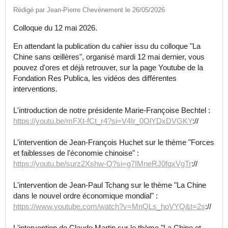
Rédigé par Jean-Pierre Chevènement le 26/05/2026
Colloque du 12 mai 2026.
En attendant la publication du cahier issu du colloque "La
Chine sans œillères", organisé mardi 12 mai dernier, vous
pouvez d'ores et déjà retrouver, sur la page Youtube de la
Fondation Res Publica, les vidéos des différentes
interventions.
L'introduction de notre présidente Marie-Françoise Bechtel :
https://youtu.be/mFXt-fCt_r4?si=V4Ir_0OlYDxDVGKY
://
L'intervention de Jean-François Huchet sur le thème "Forces
et faiblesses de l'économie chinoise" :
https://youtu.be/surz2Xshw-Q?si=g7IMneRJ0fqxVgTr
://
L'intervention de Jean-Paul Tchang sur le thème "La Chine
dans le nouvel ordre économique mondial" :
https://www.youtube.com/watch?v=MnQLs_hoVYQ&t=2s
://
L'intervention de Claude Martin sur le thème "La Chine et