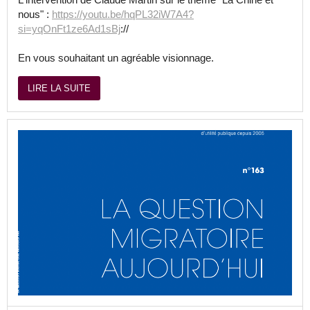
nous" :
https://youtu.be/hqPL32iW7A4?
si=yqOnFt1ze6Ad1sBj
://
En vous souhaitant un agréable visionnage.
LIRE LA SUITE