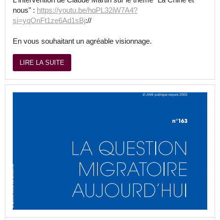
nous" :
https://youtu.be/hqPL32iW7A4?
si=yqOnFt1ze6Ad1sBj
://
En vous souhaitant un agréable visionnage.
LIRE LA SUITE