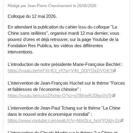
Rédigé par Jean-Pierre Chevènement le 26/05/2026
Colloque du 12 mai 2026.
En attendant la publication du cahier issu du colloque "La
Chine sans œillères", organisé mardi 12 mai dernier, vous
pouvez d'ores et déjà retrouver, sur la page Youtube de la
Fondation Res Publica, les vidéos des différentes
interventions.
L'introduction de notre présidente Marie-Françoise Bechtel :
https://youtu.be/mFXt-fCt_r4?si=V4Ir_0OlYDxDVGKY
://
L'intervention de Jean-François Huchet sur le thème "Forces
et faiblesses de l'économie chinoise" :
https://youtu.be/surz2Xshw-Q?si=g7IMneRJ0fqxVgTr
://
L'intervention de Jean-Paul Tchang sur le thème "La Chine
dans le nouvel ordre économique mondial" :
https://www.youtube.com/watch?v=MnQLs_hoVYQ&t=2s
://
L'intervention de Claude Martin sur le thème "La Chine et