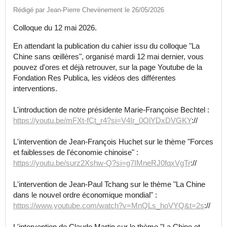
Rédigé par Jean-Pierre Chevènement le 26/05/2026
Colloque du 12 mai 2026.
En attendant la publication du cahier issu du colloque "La
Chine sans œillères", organisé mardi 12 mai dernier, vous
pouvez d'ores et déjà retrouver, sur la page Youtube de la
Fondation Res Publica, les vidéos des différentes
interventions.
L'introduction de notre présidente Marie-Françoise Bechtel :
https://youtu.be/mFXt-fCt_r4?si=V4Ir_0OlYDxDVGKY
://
L'intervention de Jean-François Huchet sur le thème "Forces
et faiblesses de l'économie chinoise" :
https://youtu.be/surz2Xshw-Q?si=g7IMneRJ0fqxVgTr
://
L'intervention de Jean-Paul Tchang sur le thème "La Chine
dans le nouvel ordre économique mondial" :
https://www.youtube.com/watch?v=MnQLs_hoVYQ&t=2s
://
L'intervention de Claude Martin sur le thème "La Chine et