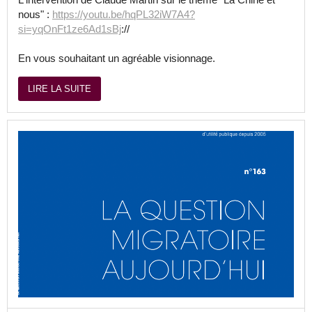
nous" :
https://youtu.be/hqPL32iW7A4?
si=yqOnFt1ze6Ad1sBj
://
En vous souhaitant un agréable visionnage.
LIRE LA SUITE