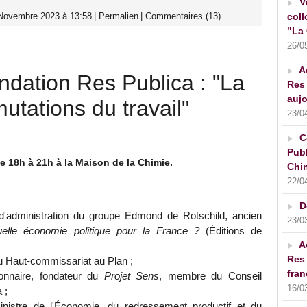
V
 Novembre 2023 à 13:58
|
Permalien
|
Commentaires (13)
coll
"La 
26/0
A
ndation Res Publica : "La
Res 
aujo
utations du travail"
23/0
C
Publ
 18h à 21h à la Maison de la Chimie.
Chin
22/0
D
 d'administration du groupe Edmond de Rotschild, ancien
23/0
elle économie politique pour la France ?
(Éditions de
A
Res 
du Haut-commissariat au Plan ;
fran
ionnaire, fondateur du
Projet Sens
, membre du Conseil
16/0
 ;
inistre de l'Économie, du redressement productif et du