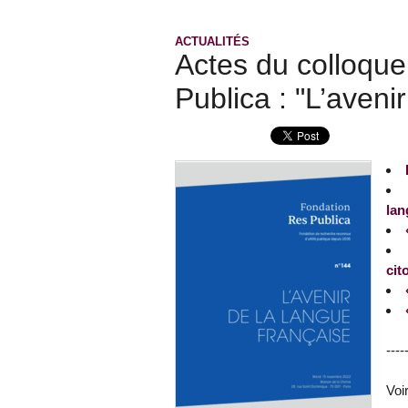
ACTUALITÉS
Actes du colloque
Publica : "L’aveni
lan
cit
----
Voi