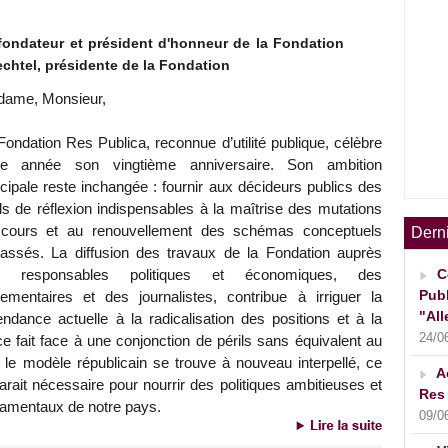
fondateur et président d'honneur de la Fondation
echtel, présidente de la Fondation
ame, Monsieur,
Fondation Res Publica, reconnue d’utilité publique, célèbre
te année son vingtième anniversaire. Son ambition
ncipale reste inchangée : fournir aux décideurs publics des
ils de réflexion indispensables à la maîtrise des mutations
cours et au renouvellement des schémas conceptuels
Dern
assés. La diffusion des travaux de la Fondation auprès
s responsables politiques et économiques, des
C
Publ
lementaires et des journalistes, contribue à irriguer la
"All
tendance actuelle à la radicalisation des positions et à la
24/0
e fait face à une conjonction de périls sans équivalent au
le modèle républicain se trouve à nouveau interpellé, ce
A
arait nécessaire pour nourrir des politiques ambitieuses et
Res 
damentaux de notre pays.
09/0