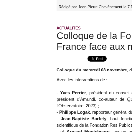
Rédigé par Jean-Pierre Chevènement le 7
ACTUALITÉS
Colloque de la Fo
France face aux m
Colloque du mercredi 08 novembre, de
Avec les interventions de :
-
Yves Perrier
, président du conseil
président d'Amundi, co-auteur de
Qu
l'Observatoire, 2023) ;
-
Philippe Logak
, rapporteur général 
-
Jean-Baptiste Barfety
, haut fonct
scientifique de la Fondation Res Publica
- et
Arnaud Montebourg
, ancien m