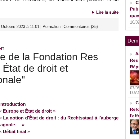
C
Publ
ques
10/0
 Octobre 2023 à 11:01
|
Permalien
|
Commentaires (25)
Dern
NT
e de la Fondation Res
A
Res 
 État de droit et
Rép
onale"
07/0
DJA
C
Introduction
Refo
« Europe et État de droit »
l'af
« La notion d’État de droit : du Rechtsstaat à l’auberge
agnole … »
« Débat final »