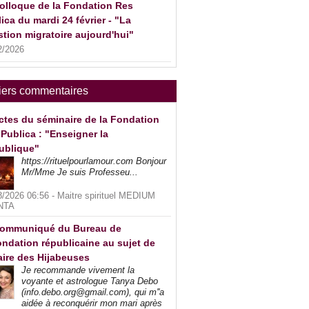
olloque de la Fondation Res
ica du mardi 24 février - "La
tion migratoire aujourd'hui"
2/2026
iers commentaires
ctes du séminaire de la Fondation
Publica : "Enseigner la
ublique"
https://rituelpourlamour.com Bonjour
Mr/Mme Je suis Professeu...
8/2026 06:56 -
Maitre spirituel MEDIUM
NTA
ommuniqué du Bureau de
ndation républicaine au sujet de
faire des Hijabeuses
Je recommande vivement la
voyante et astrologue Tanya Debo
(info.debo.org@gmail.com), qui m''a
aidée à reconquérir mon mari après