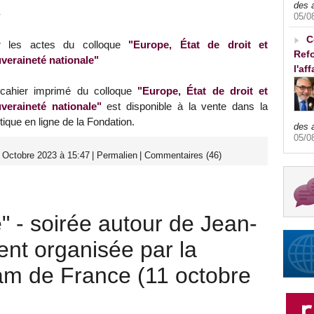
des 
-
05/0
C
r les actes du colloque
"Europe, État de droit et
Refo
veraineté nationale"
l'af
cahier imprimé du colloque
"Europe, État de droit et
veraineté nationale"
est disponible à la vente dans la
tique en ligne de la Fondation.
des 
05/0
 Octobre 2023 à 15:47
|
Permalien
|
Commentaires (46)
" - soirée autour de Jean-
nt organisée par la
lam de France (11 octobre