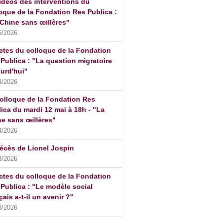
idéos des interventions du
oque de la Fondation Res Publica :
Chine sans œillères"
5/2026
ctes du colloque de la Fondation
Publica : "La question migratoire
urd'hui"
4/2026
olloque de la Fondation Res
ica du mardi 12 mai à 18h - "La
e sans œillères"
4/2026
écès de Lionel Jospin
3/2026
ctes du colloque de la Fondation
Publica : "Le modèle social
çais a-t-il un avenir ?"
3/2026