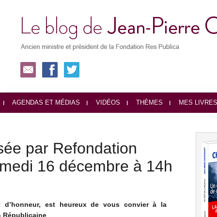
AGENDAS ET MÉDIAS
VIDÉOS
THÈMES
MES LIVRE
sée par Refondation
amedi 16 décembre à 14h
t d’honneur, est heureux de vous convier à la
n Républicaine