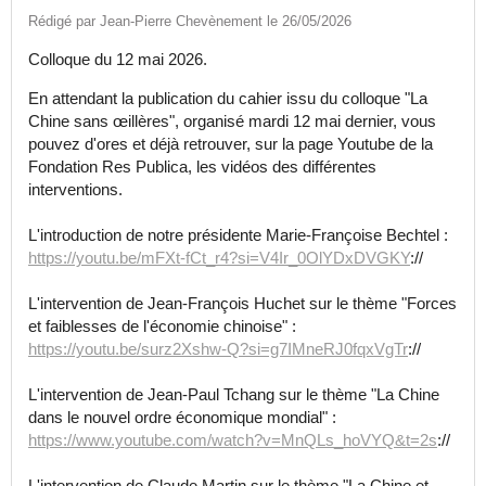
Rédigé par Jean-Pierre Chevènement le 26/05/2026
Colloque du 12 mai 2026.
En attendant la publication du cahier issu du colloque "La
Chine sans œillères", organisé mardi 12 mai dernier, vous
pouvez d'ores et déjà retrouver, sur la page Youtube de la
Fondation Res Publica, les vidéos des différentes
interventions.
L'introduction de notre présidente Marie-Françoise Bechtel :
https://youtu.be/mFXt-fCt_r4?si=V4Ir_0OlYDxDVGKY
://
L'intervention de Jean-François Huchet sur le thème "Forces
et faiblesses de l'économie chinoise" :
https://youtu.be/surz2Xshw-Q?si=g7IMneRJ0fqxVgTr
://
L'intervention de Jean-Paul Tchang sur le thème "La Chine
dans le nouvel ordre économique mondial" :
https://www.youtube.com/watch?v=MnQLs_hoVYQ&t=2s
://
L'intervention de Claude Martin sur le thème "La Chine et