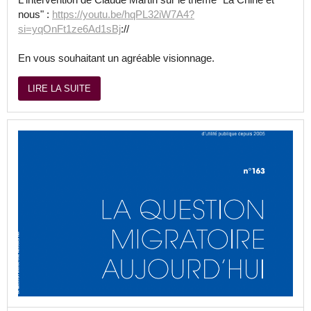
nous" :
https://youtu.be/hqPL32iW7A4?
si=yqOnFt1ze6Ad1sBj
://
En vous souhaitant un agréable visionnage.
LIRE LA SUITE