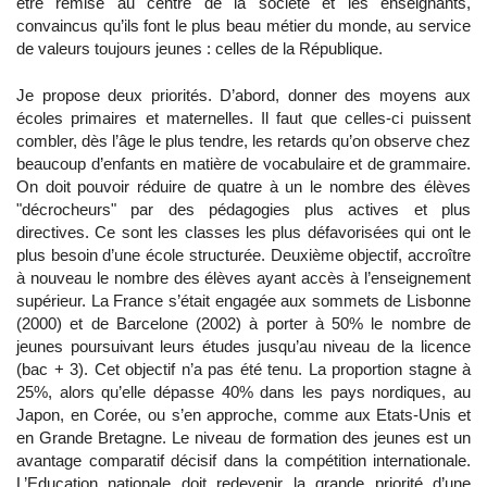
être remise au centre de la société et les enseignants,
convaincus qu’ils font le plus beau métier du monde, au service
de valeurs toujours jeunes : celles de la République.
Je propose deux priorités. D’abord, donner des moyens aux
écoles primaires et maternelles. Il faut que celles-ci puissent
combler, dès l’âge le plus tendre, les retards qu’on observe chez
beaucoup d’enfants en matière de vocabulaire et de grammaire.
On doit pouvoir réduire de quatre à un le nombre des élèves
"décrocheurs" par des pédagogies plus actives et plus
directives. Ce sont les classes les plus défavorisées qui ont le
plus besoin d’une école structurée. Deuxième objectif, accroître
à nouveau le nombre des élèves ayant accès à l’enseignement
supérieur. La France s’était engagée aux sommets de Lisbonne
(2000) et de Barcelone (2002) à porter à 50% le nombre de
jeunes poursuivant leurs études jusqu’au niveau de la licence
(bac + 3). Cet objectif n’a pas été tenu. La proportion stagne à
25%, alors qu’elle dépasse 40% dans les pays nordiques, au
Japon, en Corée, ou s’en approche, comme aux Etats-Unis et
en Grande Bretagne. Le niveau de formation des jeunes est un
avantage comparatif décisif dans la compétition internationale.
L’Education nationale doit redevenir la grande priorité d’une