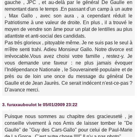
gauche , JPC , et au-delà par le général De Gaulle en
remontant dans le temps .En passant d'un camp à un autre
, Max Gallo , avec son aura , a cependant réduit le
Patriotisme à une valeur de droite. En plus , il a trouvé le
moyen de vendre son âme pour un plat de lentilles au plus
atlantiste et anti-social des candidats.
Pas trés glorieux , pitoyable même. Je ne suis pas le seul à
m'être senti trahi. Adieu Monsieur Gallo. Notre divorce est
irrévocable.Vous avez choisi votre famille , restez-y. Je
vous demande une faveur : ne plus jamais évoquer
l'Indépendance Nationale , le Souveraineté populaire et de
près ou de loin une once du message du général De
Gaulle et de Jean Jaurès. Ce serait indécent n'est-ce-pas ?
D'avance merci.
3.
furaxauboulot
le 05/01/2009 23:22
Puisque nous sommes au chapitre des gracieuseté , je
conseille vivement à nos Amis de laisser tomber le "De
Gaulle" de "Guy des Cars-Gallo" pour celui de Paul-Marie
de La Gorce . C'est autre chose !!!!!" Il n'y a pas photo".