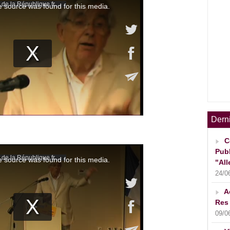
Dern
C
Publ
"All
24/0
A
Res 
09/0