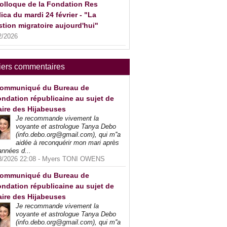
olloque de la Fondation Res
ica du mardi 24 février - "La
tion migratoire aujourd'hui"
2/2026
iers commentaires
ommuniqué du Bureau de
ndation républicaine au sujet de
faire des Hijabeuses
Je recommande vivement la
voyante et astrologue Tanya Debo
(info.debo.org@gmail.com), qui m''a
aidée à reconquérir mon mari après
années d...
8/2026 22:08 -
Myers TONI OWENS
ommuniqué du Bureau de
ndation républicaine au sujet de
faire des Hijabeuses
Je recommande vivement la
voyante et astrologue Tanya Debo
(info.debo.org@gmail.com), qui m''a