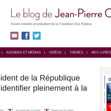
AGENDAS ET MÉDIAS
VIDÉOS
THÈMES
MES LIVRE
ident de la République
s’identifier pleinement à la
ble
Augmenter la taille
Diminuer la taille