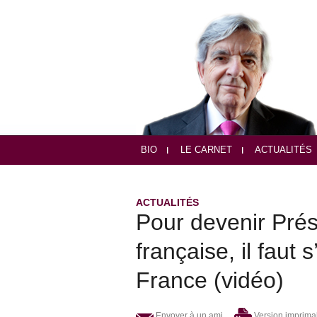
BIO
LE CARNET
ACTUALITÉS
ACTUALITÉS
Pour devenir Prés
française, il faut 
France (vidéo)
Envoyer à un ami
Version imprima