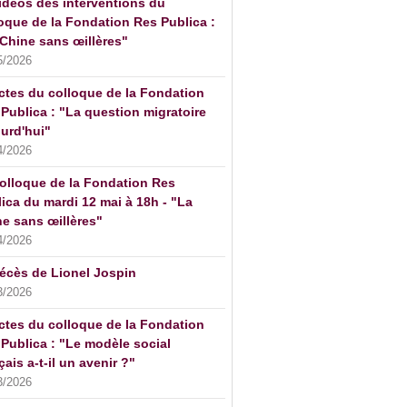
idéos des interventions du
oque de la Fondation Res Publica :
Chine sans œillères"
5/2026
ctes du colloque de la Fondation
Publica : "La question migratoire
urd'hui"
4/2026
olloque de la Fondation Res
ica du mardi 12 mai à 18h - "La
e sans œillères"
4/2026
écès de Lionel Jospin
3/2026
ctes du colloque de la Fondation
Publica : "Le modèle social
çais a-t-il un avenir ?"
3/2026