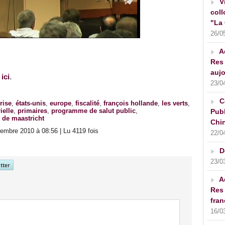
V
coll
"La 
26/0
A
Res 
aujo
ici
.
23/0
C
rise
,
états-unis
,
europe
,
fiscalité
,
françois hollande
,
les verts
,
ielle
,
primaires
,
programme de salut public
,
Publ
é de maastricht
Chin
embre 2010 à 08:56 | Lu 4119 fois
22/0
D
23/0
A
Res 
fran
16/0