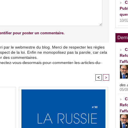
C
Publ
ques
10/0
ntifier pour poster un commentaire.
Dern
ri par le webmestre du blog. Merci de respecter les règles
C
pect de la loi. Enfin ne monopolisez pas la parole, car cela
Refo
ser des commentaires.
l'af
nnectez-vous-desormais-pour-commenter-les-articles-du-
<
>
des 
05/0
C
Refo
l'af