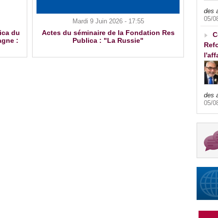
des 
05/0
Mardi 9 Juin 2026 - 17:55
ica du
Actes du séminaire de la Fondation Res
C
agne :
Publica : "La Russie"
Refo
l'af
des 
05/0