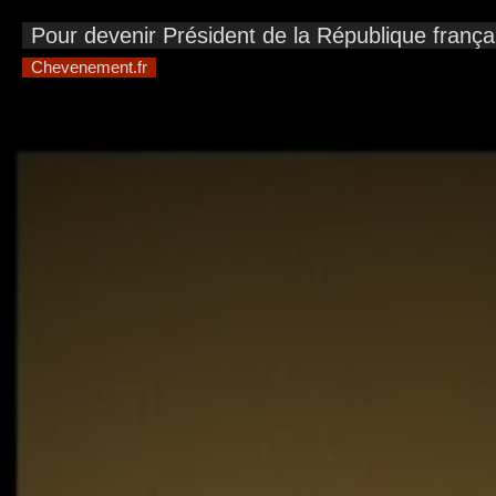
This
is
Pour devenir Président de la République français
a
modal
window.
Chevenement.fr