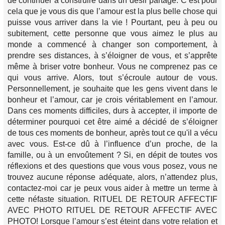
de continuer à construire dans un désir partagé. C’est pour
cela que je vous dis que l’amour est la plus belle chose qui
puisse vous arriver dans la vie ! Pourtant, peu à peu ou
subitement, cette personne que vous aimez le plus au
monde a commencé à changer son comportement, à
prendre ses distances, à s’éloigner de vous, et s’apprête
même à briser votre bonheur. Vous ne comprenez pas ce
qui vous arrive. Alors, tout s’écroule autour de vous.
Personnellement, je souhaite que les gens vivent dans le
bonheur et l’amour, car je crois véritablement en l’amour.
Dans ces moments difficiles, durs à accepter, il importe de
déterminer pourquoi cet être aimé a décidé de s’éloigner
de tous ces moments de bonheur, après tout ce qu'il a vécu
avec vous. Est-ce dû à l’influence d’un proche, de la
famille, ou à un envoûtement ? Si, en dépit de toutes vos
réflexions et des questions que vous vous posez, vous ne
trouvez aucune réponse adéquate, alors, n’attendez plus,
contactez-moi car je peux vous aider à mettre un terme à
cette néfaste situation. RITUEL DE RETOUR AFFECTIF
AVEC PHOTO RITUEL DE RETOUR AFFECTIF AVEC
PHOTO! Lorsque l’amour s’est éteint dans votre relation et