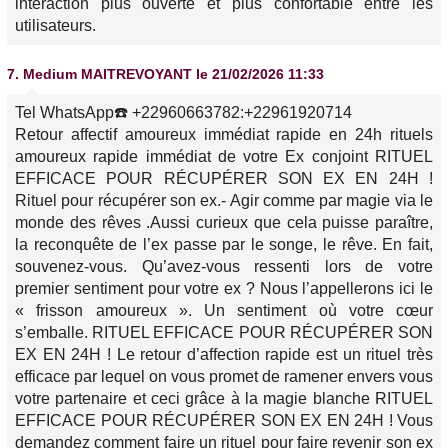
interaction plus ouverte et plus confortable entre les
utilisateurs.
7.
Medium MAITREVOYANT
le 21/02/2026 11:33
Tel WhatsApp☎️ +22960663782:+22961920714
Retour affectif amoureux immédiat rapide en 24h rituels
amoureux rapide immédiat de votre Ex conjoint RITUEL
EFFICACE POUR RÉCUPÉRER SON EX EN 24H !
Rituel pour récupérer son ex.- Agir comme par magie via le
monde des rêves .Aussi curieux que cela puisse paraître,
la reconquête de l’ex passe par le songe, le rêve. En fait,
souvenez-vous. Qu’avez-vous ressenti lors de votre
premier sentiment pour votre ex ? Nous l’appellerons ici le
« frisson amoureux ». Un sentiment où votre cœur
s’emballe. RITUEL EFFICACE POUR RÉCUPÉRER SON
EX EN 24H ! Le retour d’affection rapide est un rituel très
efficace par lequel on vous promet de ramener envers vous
votre partenaire et ceci grâce à la magie blanche RITUEL
EFFICACE POUR RÉCUPÉRER SON EX EN 24H ! Vous
demandez comment faire un rituel pour faire revenir son ex