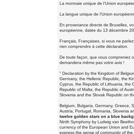
La monnaie unique de l'Union européen
La langue unique de l'Union européenne
En provenance directe de Bruxelles, vo
européenne, datée du 13 décembre 20
Français, Françaises, si vous ne parle
rien comprendre à cette déclaration.
De toute façon, que vous compreniez o
demandera même pas votre avis !
" Declaration by the Kingdom of Belgium
Germany, the Hellenic Republic, the Kin
Cyprus, the Republic of Lithuania, th
Republic of Malta, the Republic of Aust
Slovenia and the Slovak Republic on t
Belgium, Bulgaria, Germany, Greece, Sp
Austria, Portugal, Romania, Slovenia an
twelve golden stars on a blue back
Ninth Symphony by Ludwig van Beetho
currency of the European Union and 
express the sense of community of the p