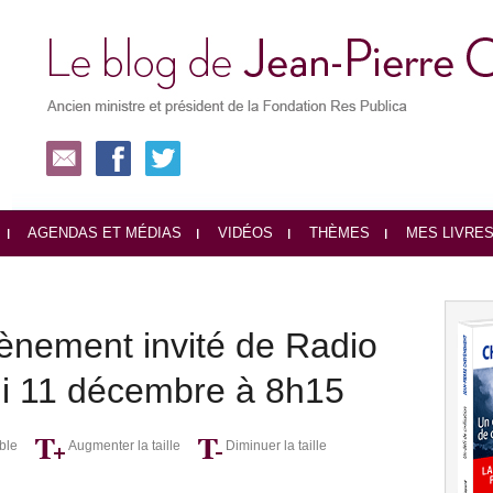
AGENDAS ET MÉDIAS
VIDÉOS
THÈMES
MES LIVRE
ènement invité de Radio
di 11 décembre à 8h15
ble
Augmenter la taille
Diminuer la taille