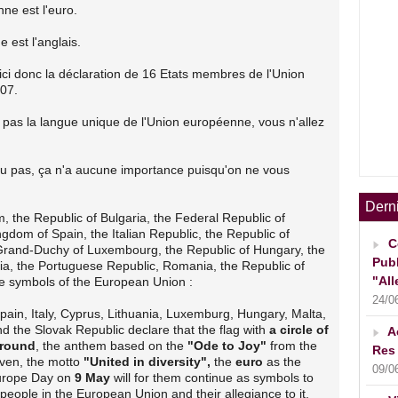
ne est l'euro.
 est l'anglais.
ici donc la déclaration de 16 Etats membres de l'Union
07.
z pas la langue unique de l'Union européenne, vous n'allez
u pas, ça n'a aucune importance puisqu'on ne vous
Dern
, the Republic of Bulgaria, the Federal Republic of
gdom of Spain, the Italian Republic, the Republic of
C
e Grand-Duchy of Luxembourg, the Republic of Hungary, the
Publ
ria, the Portuguese Republic, Romania, the Republic of
"All
he symbols of the European Union :
24/0
ain, Italy, Cyprus, Lithuania, Luxemburg, Hungary, Malta,
d the Slovak Republic declare that the flag with
a circle of
A
ground
, the anthem based on the
"Ode to Joy"
from the
Res 
ven, the motto
"United in diversity",
the
euro
as the
09/0
Europe Day on
9 May
will for them continue as symbols to
eople in the European Union and their allegiance to it.