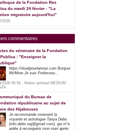
olloque de la Fondation Res
ica du mardi 24 février - "La
tion migratoire aujourd'hui"
2/2026
iers commentaires
ctes du séminaire de la Fondation
Publica : "Enseigner la
ublique"
https://rituelpourlamour.com Bonjour
Mr/Mme Je suis Professeu...
8/2026 06:56 -
Maitre spirituel MEDIUM
NTA
ommuniqué du Bureau de
ndation républicaine au sujet de
faire des Hijabeuses
Je recommande vivement la
voyante et astrologue Tanya Debo
(info.debo.org@gmail.com), qui m''a
aidée à reconquérir mon mari après