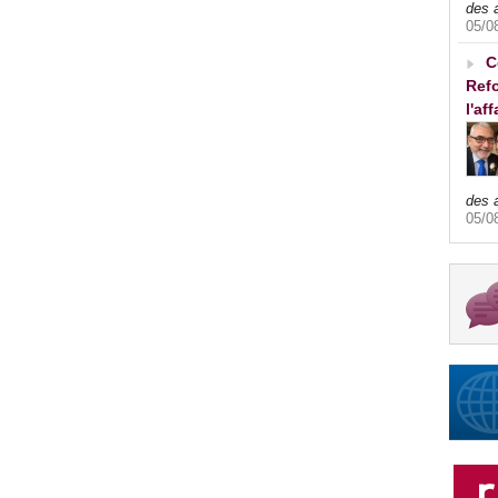
des 
05/0
C
Refo
l'af
des 
05/0