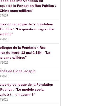
idéos des interventions du
oque de la Fondation Res Publica :
Chine sans œillères"
5/2026
ctes du colloque de la Fondation
Publica : "La question migratoire
urd'hui"
4/2026
olloque de la Fondation Res
ica du mardi 12 mai à 18h - "La
e sans œillères"
4/2026
écès de Lionel Jospin
3/2026
ctes du colloque de la Fondation
Publica : "Le modèle social
çais a-t-il un avenir ?"
3/2026