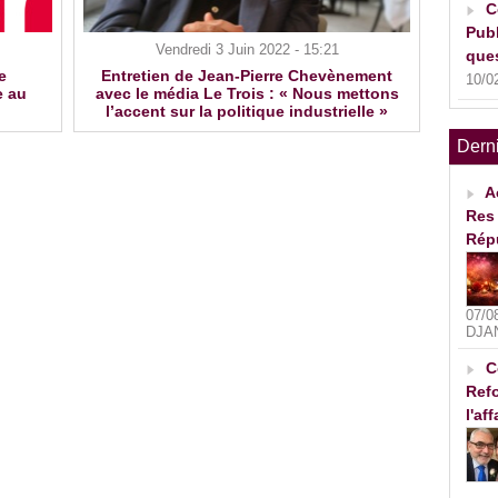
C
Publ
Vendredi 3 Juin 2022 - 15:21
ques
e
Entretien de Jean-Pierre Chevènement
10/0
e au
avec le média Le Trois : « Nous mettons
l’accent sur la politique industrielle »
Dern
A
Res 
Rép
07/0
DJA
C
Refo
l'af