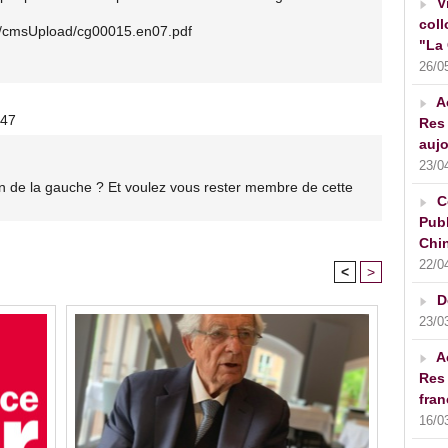
V
coll
s/cmsUpload/cg00015.en07.pdf
"La 
26/0
A
:47
Res 
aujo
23/0
on de la gauche ? Et voulez vous rester membre de cette
C
Publ
Chin
22/0
<
>
D
23/0
A
Res 
fran
16/0