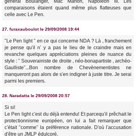
général Boulanger, Mac Mahon, Napoléon III. Les
comparaisons étaient quand même plus flatteuses que
celle avec Le Pen.
27.
furaxauboulot
le 29/09/2008 19:44
"Le Pen light " en ce qui concerne NDA ? Là , franchement
je pense qu'il n' y a pas le lieu de le craindre mais en
revanche quelques appréciations pleines de nuance du
style : " Souverainiste de droite , néo-bonapartiste , archéo-
Gaulliste"...Bon nombre de Chevènementistes ne
manqueront pas alors de s'en indigner à juste titre. Je serai
parmi les premiers.
28.
Naradatta
le 29/09/2008 20:57
Si si!
Le Pen light c'est du déjà entendu! Et parcequ'il prêchait le
protectionnisme européen, on lui a fait remarquer que
c'était "comme" la préférence nationale. D'où l'accusation
d'être un JMLP édulcoré.