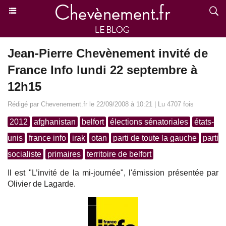
Jean-Pierre Chevènement invité de
France Info lundi 22 septembre à
12h15
Rédigé par Chevenement.fr le 22/09/2008 à 10:21 | Lu 4707 fois
2012
afghanistan
belfort
élections sénatoriales
états-
unis
france info
irak
otan
parti de toute la gauche
parti
socialiste
primaires
territoire de belfort
Il est "L’invité de la mi-journée", l'émission présentée par
Olivier de Lagarde.