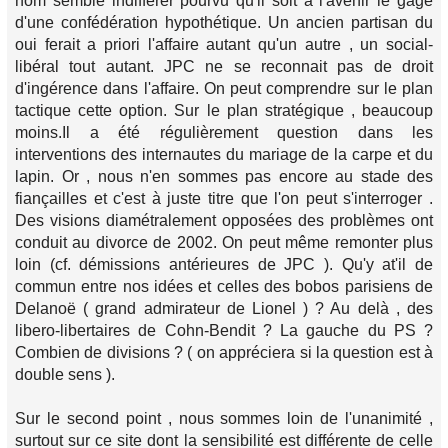
nom semble indifférer pourvu qu'il soit à l'avenir le gage
d'une confédération hypothétique. Un ancien partisan du
oui ferait a priori l'affaire autant qu'un autre , un social-
libéral tout autant. JPC ne se reconnait pas de droit
d'ingérence dans l'affaire. On peut comprendre sur le plan
tactique cette option. Sur le plan stratégique , beaucoup
moins.Il a été régulièrement question dans les
interventions des internautes du mariage de la carpe et du
lapin. Or , nous n'en sommes pas encore au stade des
fiançailles et c'est à juste titre que l'on peut s'interroger .
Des visions diamétralement opposées des problèmes ont
conduit au divorce de 2002. On peut même remonter plus
loin (cf. démissions antérieures de JPC ). Qu'y at'il de
commun entre nos idées et celles des bobos parisiens de
Delanoë ( grand admirateur de Lionel ) ? Au delà , des
libero-libertaires de Cohn-Bendit ? La gauche du PS ?
Combien de divisions ? ( on appréciera si la question est à
double sens ).
Sur le second point , nous sommes loin de l'unanimité ,
surtout sur ce site dont la sensibilité est différente de celle