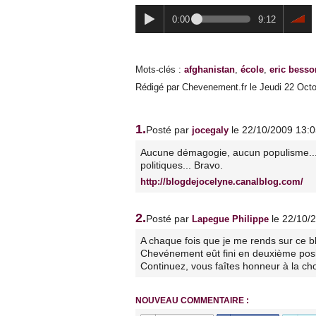
0:00
9:12
Mots-clés
:
afghanistan
,
école
,
eric besso
Rédigé par Chevenement.fr le Jeudi 22 Octo
1.
Posté par
le 22/10/2009 13:
jocegaly
Aucune démagogie, aucun populisme... T
politiques... Bravo.
http://blogdejocelyne.canalblog.com/
2.
Posté par
le 22/10/
Lapegue Philippe
A chaque fois que je me rends sur ce b
Chevénement eût fini en deuxième posit
Continuez, vous faîtes honneur à la ch
NOUVEAU COMMENTAIRE :