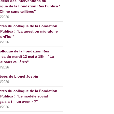
idéos des interventions du
oque de la Fondation Res Publica :
Chine sans œillères"
5/2026
ctes du colloque de la Fondation
Publica : "La question migratoire
urd'hui"
4/2026
olloque de la Fondation Res
ica du mardi 12 mai à 18h - "La
e sans œillères"
4/2026
écès de Lionel Jospin
3/2026
ctes du colloque de la Fondation
Publica : "Le modèle social
çais a-t-il un avenir ?"
3/2026