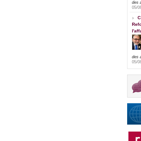
des 
05/0
C
Refo
l'af
des 
05/0