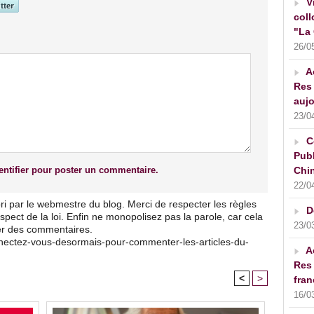
V
coll
"La 
26/0
A
Res 
aujo
23/0
C
Publ
ntifier pour poster un commentaire.
Chin
22/0
ri par le webmestre du blog. Merci de respecter les règles
D
pect de la loi. Enfin ne monopolisez pas la parole, car cela
23/0
ser des commentaires.
nnectez-vous-desormais-pour-commenter-les-articles-du-
A
Res 
<
>
fran
16/0