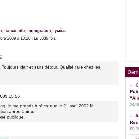
n
,
france info
,
immigration
,
lycées
bre 2009 à 10:26 | Lu 3885 fois
05
oujours clair et sans détour. Qualité rare chez les
Dern
C
Publ
2009 15:56
"All
24/0
log, je me prends à rêver que le 21 avril 2002 M
ion après Chirac .....
A
ose publique.
Res 
09/0