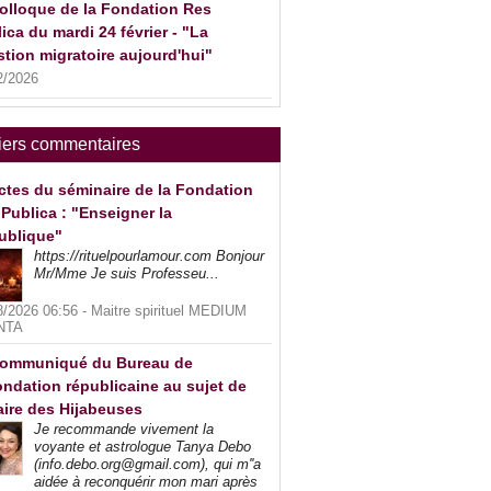
olloque de la Fondation Res
ica du mardi 24 février - "La
tion migratoire aujourd'hui"
2/2026
iers commentaires
ctes du séminaire de la Fondation
Publica : "Enseigner la
ublique"
https://rituelpourlamour.com Bonjour
Mr/Mme Je suis Professeu...
8/2026 06:56 -
Maitre spirituel MEDIUM
NTA
ommuniqué du Bureau de
ndation républicaine au sujet de
faire des Hijabeuses
Je recommande vivement la
voyante et astrologue Tanya Debo
(info.debo.org@gmail.com), qui m''a
aidée à reconquérir mon mari après