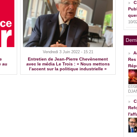
C
Publ
ques
10/0
Dern
Vendredi 3 Juin 2022 - 15:21
A
e
Entretien de Jean-Pierre Chevènement
Res 
e au
avec le média Le Trois : « Nous mettons
Rép
l’accent sur la politique industrielle »
07/0
DJA
C
Refo
l'af