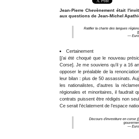
Jean-Pierre Chevènement était l'invi
aux questions de Jean-Michel Apathi
Ratifier la charte des langues région
#
— Euro
Certainement
[j’ai été choqué que le nouveau prés
Corse]. Je me souviens qu’il y a 16 a
opposer le préalable de la renonciatio
leur bilan : plus de 50 assassinats. Auj
les nationalistes, d’autres la réclame
régionales et minoritaires, il faudrai
contrats puissent être rédigés non se
Ce serait l’éclatement de l’espace natio
Discours d'investiture en corse
@
gouverne
— Euro