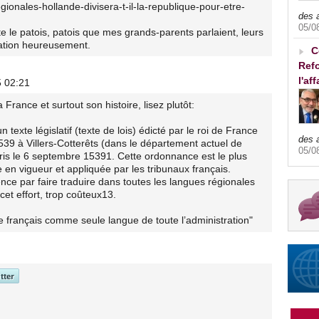
gionales-hollande-divisera-t-il-la-republique-pour-etre-
des 
05/0
rte le patois, patois que mes grands-parents parlaient, leurs
ation heureusement.
C
Refo
l'af
5 02:21
 France et surtout son histoire, lisez plutôt:
 texte législatif (texte de lois) édicté par le roi de France
des 
1539 à Villers-Cotterêts (dans le département actuel de
05/0
aris le 6 septembre 15391. Cette ordonnance est le plus
e en vigueur et appliquée par les tribunaux français.
e par faire traduire dans toutes les langues régionales
cet effort, trop coûteux13.
e français comme seule langue de toute l’administration"