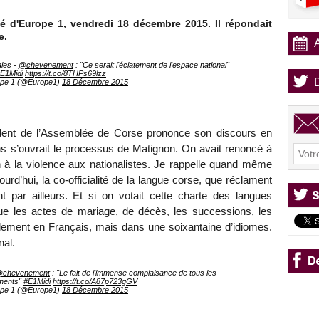
té d'Europe 1, vendredi 18 décembre 2015. Il répondait
e.
ales -
@chevenement
: "Ce serait l'éclatement de l'espace national"
E1Midi
https://t.co/8THPs69lzz
pe 1 (@Europe1)
18 Décembre 2015
ident de l’Assemblée de Corse prononce son discours en
ns s’ouvrait le processus de Matignon. On avait renoncé à
n à la violence aux nationalistes. Je rappelle quand même
ourd’hui, la co-officialité de la langue corse, que réclament
nt par ailleurs. Et si on votait cette charte des langues
t que les actes de mariage, de décès, les successions, les
ulement en Français, mais dans une soixantaine d’idiomes.
nal.
chevenement
: "Le fait de l'immense complaisance de tous les
ments"
#E1Midi
https://t.co/A87p723gGV
pe 1 (@Europe1)
18 Décembre 2015