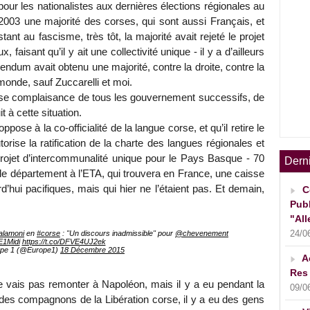
our les nationalistes aux dernières élections régionales au
2003 une majorité des corses, qui sont aussi Français, et
tant au fascisme, très tôt, la majorité avait rejeté le projet
, faisant qu’il y ait une collectivité unique - il y a d’ailleurs
endum avait obtenu une majorité, contre la droite, contre la
monde, sauf Zuccarelli et moi.
mense complaisance de tous les gouvernement successifs, de
 à cette situation.
ose à la co-officialité de la langue corse, et qu’il retire le
torise la ratification de la charte des langues régionales et
e projet d’intercommunalité unique pour le Pays Basque - 70
Dern
 le département à l’ETA, qui trouvera en France, une caisse
’hui pacifiques, mais qui hier ne l’étaient pas. Et demain,
C
Publ
"All
24/0
lamoni
en
#corse
: "Un discours inadmissible" pour
@chevenement
E1Midi
https://t.co/DFVE4UJ2ek
pe 1 (@Europe1)
18 Décembre 2015
A
Res 
e vais pas remonter à Napoléon, mais il y a eu pendant la
09/0
u des compagnons de la Libération corse, il y a eu des gens