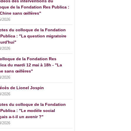
idéos des interventions du
oque de la Fondation Res Publica :
Chine sans œillères"
5/2026
ctes du colloque de la Fondation
Publica : "La question migratoire
urd'hui"
4/2026
olloque de la Fondation Res
ica du mardi 12 mai à 18h - "La
e sans œillères"
4/2026
écès de Lionel Jospin
3/2026
ctes du colloque de la Fondation
Publica : "Le modèle social
çais a-t-il un avenir ?"
3/2026