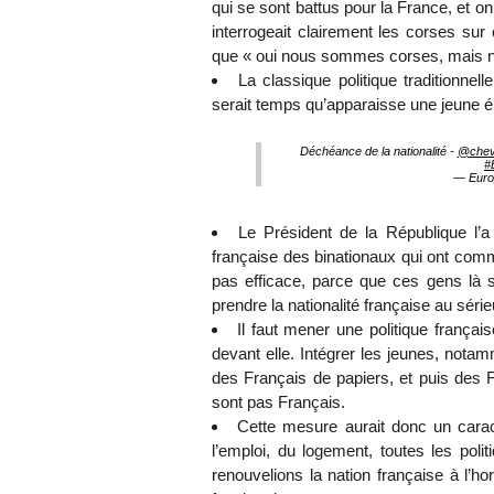
qui se sont battus pour la France, et on
interrogeait clairement les corses sur c
que « oui nous sommes corses, mais 
La classique politique traditionnel
serait temps qu’apparaisse une jeune él
Déchéance de la nationalité -
@chev
#
— Euro
Le Président de la République l’a d
française des binationaux qui ont comm
pas efficace, parce que ces gens là s’
prendre la nationalité française au série
Il faut mener une politique françai
devant elle. Intégrer les jeunes, notam
des Français de papiers, et puis des F
sont pas Français.
Cette mesure aurait donc un caract
l’emploi, du logement, toutes les pol
renouvelions la nation française à l’ho