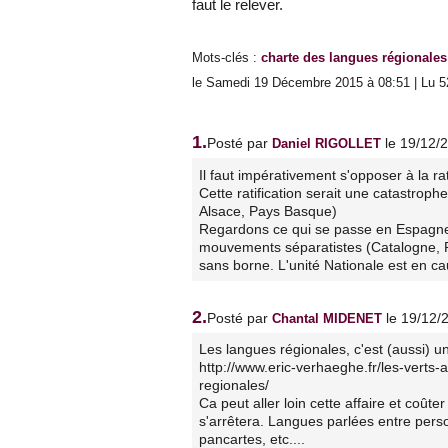
faut le relever.
Mots-clés
:
charte des langues régionales
le Samedi 19 Décembre 2015 à 08:51 | Lu 5
1.
Posté par
le 19/12/
Daniel RIGOLLET
Il faut impérativement s'opposer à la r
Cette ratification serait une catastroph
Alsace, Pays Basque)
Regardons ce qui se passe en Espagne. 
mouvements séparatistes (Catalogne, P
sans borne. L'unité Nationale est en ca
2.
Posté par
le 19/12/
Chantal MIDENET
Les langues régionales, c'est (aussi) 
http://www.eric-verhaeghe.fr/les-verts-
regionales/
Ca peut aller loin cette affaire et coût
s'arrêtera. Langues parlées entre pers
pancartes, etc....