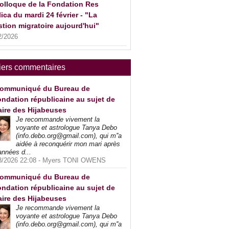
olloque de la Fondation Res
ica du mardi 24 février - "La
tion migratoire aujourd'hui"
2/2026
iers commentaires
ommuniqué du Bureau de
ndation républicaine au sujet de
faire des Hijabeuses
Je recommande vivement la
voyante et astrologue Tanya Debo
(info.debo.org@gmail.com), qui m''a
aidée à reconquérir mon mari après
années d...
8/2026 22:08 -
Myers TONI OWENS
ommuniqué du Bureau de
ndation républicaine au sujet de
faire des Hijabeuses
Je recommande vivement la
voyante et astrologue Tanya Debo
(info.debo.org@gmail.com), qui m''a