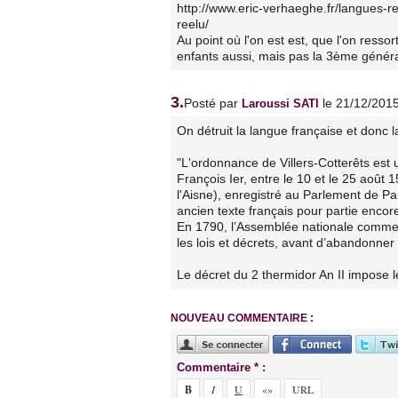
http://www.eric-verhaeghe.fr/langues-re
reelu/
Au point où l'on est est, que l'on resso
enfants aussi, mais pas la 3ème génér
3.
Posté par
le 21/12/201
Laroussi SATI
On détruit la langue française et donc la
"L'ordonnance de Villers-Cotterêts est un
François Ier, entre le 10 et le 25 août 
l'Aisne), enregistré au Parlement de P
ancien texte français pour partie encor
En 1790, l’Assemblée nationale commenc
les lois et décrets, avant d’abandonner 
Le décret du 2 thermidor An II impose l
NOUVEAU COMMENTAIRE :
Commentaire * :