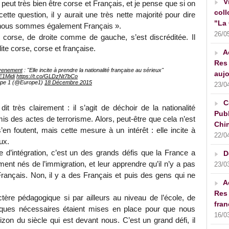
V
 peut très bien être corse et Français, et je pense que si on
coll
ette question, il y aurait une très nette majorité pour dire
"La 
nous sommes également Français ».
26/0
le corse, de droite comme de gauche, s’est discréditée. Il
ite corse, corse et française.
A
Res 
enement
: "Elle incite à prendre la nationalité française au sérieux"
aujo
E1Midi
https://t.co/GLDzNt7bCo
pe 1 (@Europe1)
18 Décembre 2015
23/0
C
it très clairement : il s’agit de déchoir de la nationalité
Publ
is des actes de terrorisme. Alors, peut-être que cela n’est
Chin
en foutent, mais cette mesure à un intérêt : elle incite à
22/0
ux.
se d’intégration, c’est un des grands défis que la France a
D
ment nés de l’immigration, et leur apprendre qu’il n’y a pas
23/0
rançais. Non, il y a des Français et puis des gens qui ne
A
Res 
ère pédagogique si par ailleurs au niveau de l’école, de
fran
itiques nécessaires étaient mises en place pour que nous
16/0
rizon du siècle qui est devant nous. C’est un grand défi, il