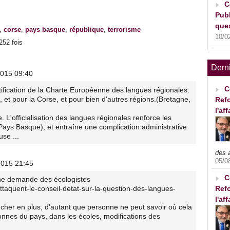
C
Publ
ques
,
corse
,
pays basque
,
république
,
terrorisme
10/0
252 fois
Dern
2015 09:40
C
atification de la Charte Européenne des langues régionales.
e, et pour la Corse, et pour bien d'autres régions.(Bretagne,
Refo
l'af
L'officialisation des langues régionales renforce les
ays Basque), et entraîne une complication administrative
use ...
des 
05/0
2015 21:45
C
une demande des écologistes
attaquent-le-conseil-detat-sur-la-question-des-langues-
Refo
l'af
er cher en plus, d'autant que personne ne peut savoir où cela
onnes du pays, dans les écoles, modifications des