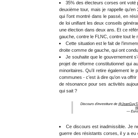
35% des électeurs corses ont voté p
deuxième tour, mais je rappelle qu’en 
qui l’ont montré dans le passé, en résis
de loi unifiant les deux conseils généraux
une élection dans deux ans. Et ce référ
gauche, contre le FLNC, contre tout le 
Cette situation est le fait de l’im
droite comme de gauche, qui ont conduit
Je souhaite que le gouvernement s'opp
projet de réforme constitutionnel qui au
minoritaires. Qu’il retire également l
communes - c’est à dire qu’on va offrir
de résonance pour ses activités aujourd
qui sait ?
Discours d'investiture de
@JeanGuyTa
#
— Euro
Ce discours est inadmissible. Je n
guerre des résistants corses, il y a e