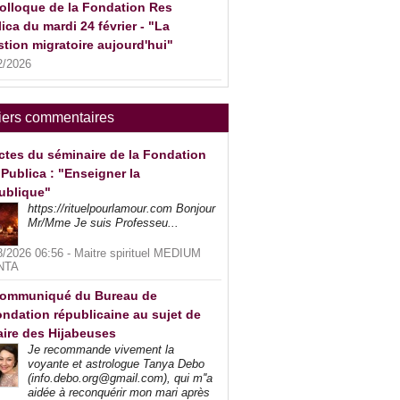
olloque de la Fondation Res
ica du mardi 24 février - "La
tion migratoire aujourd'hui"
2/2026
iers commentaires
ctes du séminaire de la Fondation
Publica : "Enseigner la
ublique"
https://rituelpourlamour.com Bonjour
Mr/Mme Je suis Professeu...
8/2026 06:56 -
Maitre spirituel MEDIUM
NTA
ommuniqué du Bureau de
ndation républicaine au sujet de
faire des Hijabeuses
Je recommande vivement la
voyante et astrologue Tanya Debo
(info.debo.org@gmail.com), qui m''a
aidée à reconquérir mon mari après