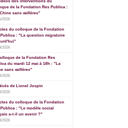
idéos des interventions du
oque de la Fondation Res Publica :
Chine sans œillères"
5/2026
ctes du colloque de la Fondation
Publica : "La question migratoire
urd'hui"
4/2026
olloque de la Fondation Res
ica du mardi 12 mai à 18h - "La
e sans œillères"
4/2026
écès de Lionel Jospin
3/2026
ctes du colloque de la Fondation
Publica : "Le modèle social
çais a-t-il un avenir ?"
3/2026