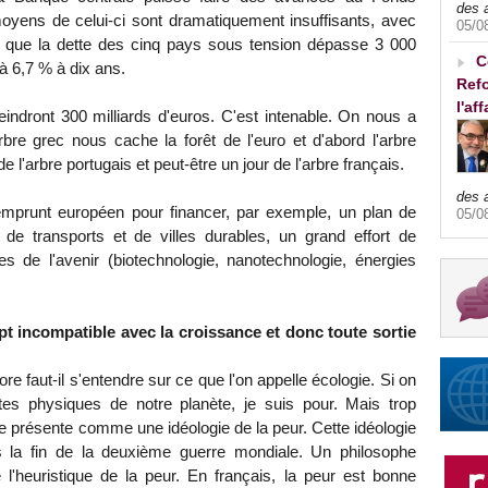
des 
moyens de celui-ci sont dramatiquement insuffisants, avec
05/0
rs que la dette des cinq pays sous tension dépasse 3 000
C
 à 6,7 % à dix ans.
Refo
l'af
ndront 300 milliards d'euros. C'est intenable. On nous a
bre grec nous cache la forêt de l'euro et d'abord l'arbre
de l'arbre portugais et peut-être un jour de l'arbre français.
des 
emprunt européen pour financer, par exemple, un plan de
05/0
n de transports et de villes durables, un grand effort de
s de l'avenir (biotechnologie, nanotechnologie, énergies
ept incompatible avec la croissance et donc toute sortie
e faut-il s'entendre sur ce que l'on appelle écologie. Si on
tes physiques de notre planète, je suis pour. Mais trop
 se présente comme une idéologie de la peur. Cette idéologie
 la fin de la deuxième guerre mondiale. Un philosophe
l'heuristique de la peur. En français, la peur est bonne