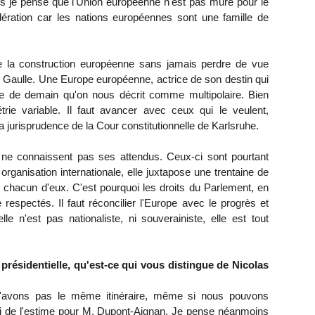
s je pense que l'Union européenne n'est pas mûre pour le
dération car les nations européennes sont une famille de
me la construction européenne sans jamais perdre de vue
l de Gaulle. Une Europe européenne, actrice de son destin qui
e de demain qu'on nous décrit comme multipolaire. Bien
ie variable. Il faut avancer avec ceux qui le veulent,
 jurisprudence de la Cour constitutionnelle de Karlsruhe.
 ne connaissent pas ses attendus. Ceux-ci sont pourtant
rganisation internationale, elle juxtapose une trentaine de
 chacun d'eux. C'est pourquoi les droits du Parlement, en
 respectés. Il faut réconcilier l'Europe avec le progrès et
le n'est pas nationaliste, ni souverainiste, elle est tout
 présidentielle, qu'est-ce qui vous distingue de Nicolas
avons pas le même itinéraire, même si nous pouvons
ai de l'estime pour M. Dupont-Aignan. Je pense néanmoins