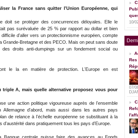
C
aliser la France sans quitter l'Union Européenne, qui
Publ
ques
 doit se protéger des concurrences déloyales. Elle le
10/0
tait pas surévaluée de 25 % par rapport au dollar et bien
 difficile d'aller vers un protectionnisme européen, compte
Dern
e la Grande-Bretagne et des PECO. Mais on peut sans doute
r des droits anti-dumpings sur un fondement social ou
A
Res 
Rép
ont le la en matière de protection. L'Europe en est
07/0
u triple A, mais quelle alternative proposez vous pour
DJA
C
se une action politique vigoureuse auprès de l'ensemble
Refo
en Allemagne d'abord, mais aussi dans les autres pays
l'af
plan de relance à l'échelle européenne se substituant à la
 d'austérité dans pratiquement tous les pays d'Europe.
 la Banque centrale puisse faire des avances au Fonds