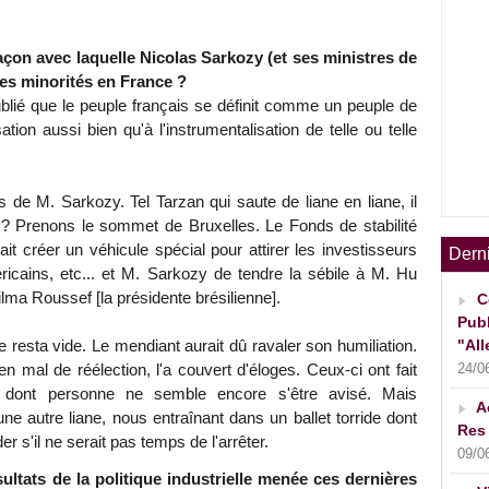
 façon avec laquelle Nicolas Sarkozy (et ses ministres de
n des minorités en France ?
ublié que le peuple français se définit comme un peuple de
ation aussi bien qu'à l'instrumentalisation de telle ou telle
 de M. Sarkozy. Tel Tarzan qui saute de liane en liane, il
 ? Prenons le sommet de Bruxelles. Le Fonds de stabilité
ait créer un véhicule spécial pour attirer les investisseurs
Dern
méricains, etc... et M. Sarkozy de tendre la sébile à M. Hu
ilma Roussef [la présidente brésilienne].
C
Publ
"All
e resta vide. Le mendiant aurait dû ravaler son humiliation.
24/0
al de réélection, l'a couvert d'éloges. Ceux-ci ont fait
0 dont personne ne semble encore s'être avisé. Mais
A
une autre liane, nous entraînant dans un ballet torride dont
Res 
s'il ne serait pas temps de l'arrêter.
09/0
ltats de la politique industrielle menée ces dernières