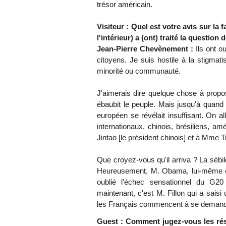
trésor américain.
Visiteur : Quel est votre avis sur la
l'intérieur) a (ont) traité la questio
Jean-Pierre Chevènement :
Ils ont o
citoyens. Je suis hostile à la stigmatis
minorité ou communauté.
J'aimerais dire quelque chose à propos
ébaubit le peuple. Mais jusqu'à quand
européen se révélait insuffisant. On all
internationaux, chinois, brésiliens, a
Jintao [le président chinois] et à Mme T
Que croyez-vous qu'il arriva ? La sébil
Heureusement, M. Obama, lui-même en m
oublié l'échec sensationnel du G2
maintenant, c'est M. Fillon qui a saisi 
les Français commencent à se demander 
Guest : Comment jugez-vous les résu