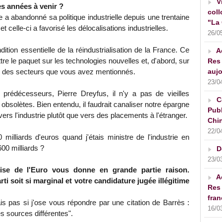
V
s années à venir ?
coll
a abandonné sa politique industrielle depuis une trentaine
"La 
t celle-ci a favorisé les délocalisations industrielles.
26/0
ion essentielle de la réindustrialisation de la France. Ce
A
ttre le paquet sur les technologies nouvelles et, d'abord, sur
Res 
aujo
n des secteurs que vous avez mentionnés.
23/0
édécesseurs, Pierre Dreyfus, il n'y a pas de vieilles
C
s obsolètes. Bien entendu, il faudrait canaliser notre épargne
Publ
ers l'industrie plutôt que vers des placements à l'étranger.
Chin
22/0
illiards d'euros quand j'étais ministre de l'industrie en
600 milliards ?
D
23/0
crise de l'Euro vous donne en grande partie raison.
A
ti soit si marginal et votre candidature jugée illégitime
Res 
fran
is pas si j'ose vous répondre par une citation de Barrès :
16/0
es sources différentes".