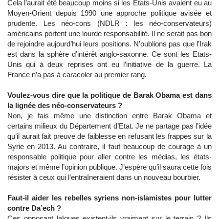
Cela l’aurait été beaucoup moins si les Etats-Unis avaient eu au
Moyen-Orient depuis 1990 une approche politique avisée et
prudente. Les néo-cons (NDLR : les néo-conservateurs)
américains portent une lourde responsabilité. Il ne serait pas bon
de rejoindre aujourd’hui leurs positions. N’oublions pas que l’Irak
est dans la sphère d’intérêt anglo-saxonne. Ce sont les Etats-
Unis qui à deux reprises ont eu l’initiative de la guerre. La
France n’a pas à caracoler au premier rang.
Voulez-vous dire que la politique de Barak Obama est dans
la lignée des néo-conservateurs ?
Non, je fais même une distinction entre Barak Obama et
certains milieux du Département d’Etat. Je ne partage pas l’idée
qu’il aurait fait preuve de faiblesse en refusant les frappes sur la
Syrie en 2013. Au contraire, il faut beaucoup de courage à un
responsable politique pour aller contre les médias, les états-
majors et même l’opinion publique. J’espère qu’il saura cette fois
résister à ceux qui l’entraîneraient dans un nouveau bourbier.
Faut-il aider les rebelles syriens non-islamistes pour lutter
contre Da’ech ?
Ces opposant laïques existent-ils vraiment sur le terrain ? Ils