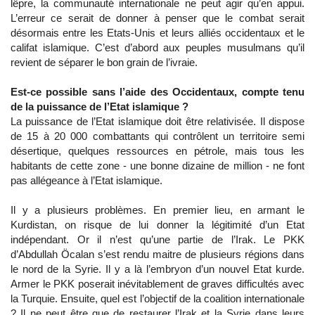
lêpre, la communauté internationale ne peut agir qu’en appui.
L’erreur ce serait de donner à penser que le combat serait
désormais entre les Etats-Unis et leurs alliés occidentaux et le
califat islamique. C’est d’abord aux peuples musulmans qu’il
revient de séparer le bon grain de l’ivraie.
Est-ce possible sans l’aide des Occidentaux, compte tenu
de la puissance de l’Etat islamique ?
La puissance de l’Etat islamique doit être relativisée. Il dispose
de 15 à 20 000 combattants qui contrôlent un territoire semi
désertique, quelques ressources en pétrole, mais tous les
habitants de cette zone - une bonne dizaine de million - ne font
pas allégeance à l’Etat islamique.
Il y a plusieurs problèmes. En premier lieu, en armant le
Kurdistan, on risque de lui donner la légitimité d’un Etat
indépendant. Or il n’est qu’une partie de l’Irak. Le PKK
d’Abdullah Öcalan s’est rendu maitre de plusieurs régions dans
le nord de la Syrie. Il y a là l’embryon d’un nouvel Etat kurde.
Armer le PKK poserait inévitablement de graves difficultés avec
la Turquie. Ensuite, quel est l’objectif de la coalition internationale
? Il ne peut être que de restaurer l’Irak et la Syrie dans leurs