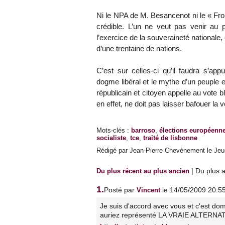
Ni le NPA de M. Besancenot ni le « Fr
crédible. L’un ne veut pas venir au p
l’exercice de la souveraineté nationale,
d’une trentaine de nations.
C’est sur celles-ci qu’il faudra s’a
dogme libéral et le mythe d’un peuple
républicain et citoyen appelle au vote b
en effet, ne doit pas laisser bafouer l
Mots-clés
:
barroso
,
élections européenn
socialiste
,
tce
,
traité de lisbonne
Rédigé par Jean-Pierre Chevènement le Jeud
|
Du plus a
Du plus récent au plus ancien
1.
Posté par
le 14/05/2009 20:5
Vincent
Je suis d'accord avec vous et c'est d
auriez représenté LA VRAIE ALTERNAT