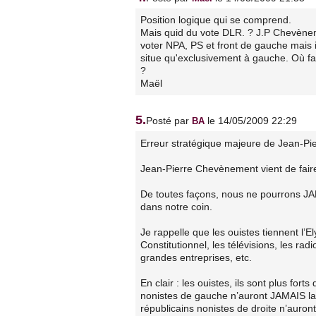
Position logique qui se comprend.
Mais quid du vote DLR. ? J.P Chevèneme
voter NPA, PS et front de gauche mais i
situe qu'exclusivement à gauche. Où fa
?
Maël
5.
Posté par
le 14/05/2009 22:29
BA
Erreur stratégique majeure de Jean-P
Jean-Pierre Chevènement vient de faire
De toutes façons, nous ne pourrons JAM
dans notre coin.
Je rappelle que les ouistes tiennent l’E
Constitutionnel, les télévisions, les rad
grandes entreprises, etc.
En clair : les ouistes, ils sont plus for
nonistes de gauche n’auront JAMAIS la
républicains nonistes de droite n’auron