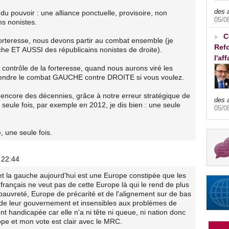
des 
du pouvoir : une alliance ponctuelle, provisoire, non
05/0
ns nonistes.
C
forteresse, nous devons partir au combat ensemble (je
Refo
che ET AUSSI des républicains nonistes de droite).
l'af
contrôle de la forteresse, quand nous aurons viré les
prendre le combat GAUCHE contre DROITE si vous voulez.
r encore des décennies, grâce à notre erreur stratégique de
des 
seule fois, par exemple en 2012, je dis bien : une seule
05/0
, une seule fois.
 22:44
et la gauche aujourd'hui est une Europe constipée que les
français ne veut pas de cette Europe là qui le rend de plus
pauvreté, Europe de précarité et de l'alignement sur de bas
de leur gouvernement et insensibles aux problèmes de
t handicapée car elle n'a ni tête ni queue, ni nation donc
ope et mon vote est clair avec le MRC.