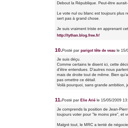
Debout la République. Peut-être aurait-i
Le vote nul ou blanc est toujours plus r
sert pas à grand chose.
Je suis vraiment triste en apprenant cet
http://tythan.blog.free.fr/
10.
Posté par
le 15
parigot tête de veau
Je suis déçu.
Comme certains le disent ici, cette déc
d'être entendues. D'autres nous parlen
mais de droite tout de même. Bien qu'a
pas omettre ce détail.
Voilà pourquoi, sans grande ambition, j
11.
Posté par
le 15/05/2009 13
Elie Arié
Je comprends la position de Jean-Pierre
toujours voter pour "le moins pire", et
Malgré tout, le MRC a tenté de négocie