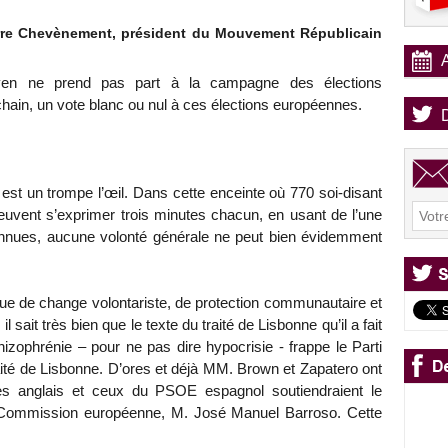
re Chevènement, président du Mouvement Républicain
yen ne prend pas part à la campagne des élections
ochain, un vote blanc ou nul à ces élections européennes.
est un trompe l’œil. Dans cette enceinte où 770 soi-disant
euvent s’exprimer trois minutes chacun, en usant de l’une
connues, aucune volonté générale ne peut bien évidemment
que de change volontariste, de protection communautaire et
 sait très bien que le texte du traité de Lisbonne qu’il a fait
zophrénie – pour ne pas dire hypocrisie - frappe le Parti
traité de Lisbonne. D’ores et déjà MM. Brown et Zapatero ont
istes anglais et ceux du PSOE espagnol soutiendraient le
la Commission européenne, M. José Manuel Barroso. Cette