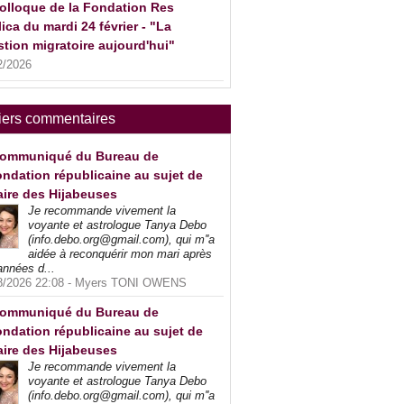
olloque de la Fondation Res
ica du mardi 24 février - "La
tion migratoire aujourd'hui"
2/2026
iers commentaires
ommuniqué du Bureau de
ndation républicaine au sujet de
faire des Hijabeuses
Je recommande vivement la
voyante et astrologue Tanya Debo
(info.debo.org@gmail.com), qui m''a
aidée à reconquérir mon mari après
années d...
8/2026 22:08 -
Myers TONI OWENS
ommuniqué du Bureau de
ndation républicaine au sujet de
faire des Hijabeuses
Je recommande vivement la
voyante et astrologue Tanya Debo
(info.debo.org@gmail.com), qui m''a