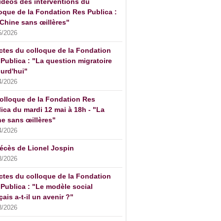
idéos des interventions du
oque de la Fondation Res Publica :
Chine sans œillères"
5/2026
ctes du colloque de la Fondation
Publica : "La question migratoire
urd'hui"
4/2026
olloque de la Fondation Res
ica du mardi 12 mai à 18h - "La
e sans œillères"
4/2026
écès de Lionel Jospin
3/2026
ctes du colloque de la Fondation
Publica : "Le modèle social
çais a-t-il un avenir ?"
3/2026