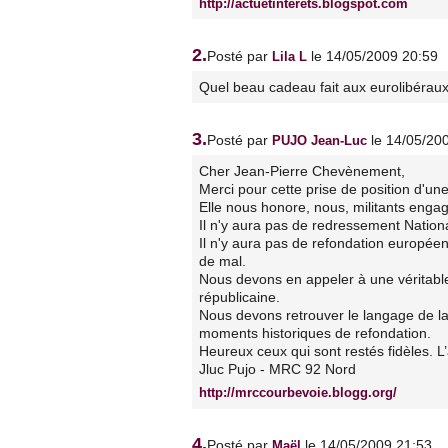
http://actuetinterets.blogspot.com
2.
Posté par
le 14/05/2009 20:59
Lila L
Quel beau cadeau fait aux eurolibéraux
3.
Posté par
le 14/05/20
PUJO Jean-Luc
Cher Jean-Pierre Chevènement,
Merci pour cette prise de position d'une 
Elle nous honore, nous, militants engag
Il n'y aura pas de redressement Nationa
Il n'y aura pas de refondation européenn
de mal.
Nous devons en appeler à une véritable
républicaine.
Nous devons retrouver le langage de la
moments historiques de refondation.
Heureux ceux qui sont restés fidèles. L’
Jluc Pujo - MRC 92 Nord
http://mrccourbevoie.blogg.org/
4.
Posté par
le 14/05/2009 21:53
Maël