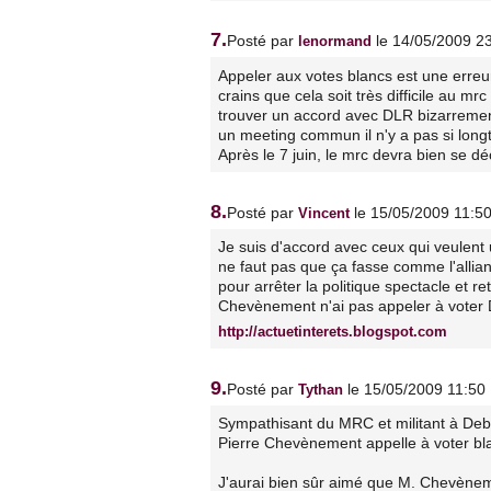
7.
Posté par
le 14/05/2009 2
lenormand
Appeler aux votes blancs est une erreu
crains que cela soit très difficile au mrc
trouver un accord avec DLR bizarrement
un meeting commun il n'y a pas si long
Après le 7 juin, le mrc devra bien se déc
8.
Posté par
le 15/05/2009 11:5
Vincent
Je suis d'accord avec ceux qui veulent
ne faut pas que ça fasse comme l'allian
pour arrêter la politique spectacle et 
Chevènement n'ai pas appeler à voter DLR
http://actuetinterets.blogspot.com
9.
Posté par
le 15/05/2009 11:50
Tythan
Sympathisant du MRC et militant à Debo
Pierre Chevènement appelle à voter bla
J'aurai bien sûr aimé que M. Chevènemen