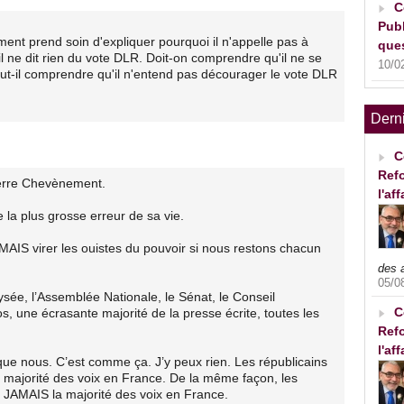
C
Publ
nt prend soin d'expliquer pourquoi il n'appelle pas à
ques
l ne dit rien du vote DLR. Doit-on comprendre qu'il ne se
10/0
ut-il comprendre qu'il n'entend pas décourager le vote DLR
Dern
C
Refo
ierre Chevènement.
l'af
 la plus grosse erreur de sa vie.
AIS virer les ouistes du pouvoir si nous restons chacun
des 
05/0
lysée, l’Assemblée Nationale, le Sénat, le Conseil
C
ios, une écrasante majorité de la presse écrite, toutes les
Refo
l'af
ts que nous. C’est comme ça. J’y peux rien. Les républicains
 majorité des voix en France. De la même façon, les
t JAMAIS la majorité des voix en France.