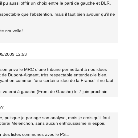
l pu aussi offrir un choix entre le parti de gauche et DLR.
espectable que l'abstention, mais il faut bien avouer qu'il ne
te nouvelle!
/05/2009 12:53
ision prive le MRC d'une tribune permettant à nos idées
t de Dupont-Aignant, très respectable entendez-le bien,
yant en commun 'une certaine idée de la France' il ne faut
e voterai à gauche (Front de Gauche) le 7 juin prochain.
:01
, puisque je partage son analyse, mais je crois qu'il faut
 voterai Mélenchon, sans aucun enthousiasme ni espoir.
r des listes communes avec le PS...