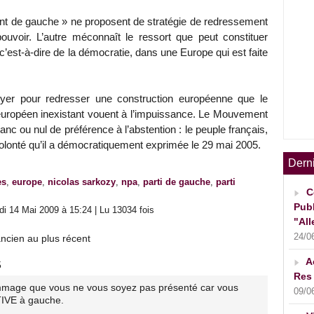
ont de gauche » ne proposent de stratégie de redressement
ouvoir. L’autre méconnaît le ressort que peut constituer
 c’est-à-dire de la démocratie, dans une Europe qui est faite
ppuyer pour redresser une construction européenne que le
 européen inexistant vouent à l’impuissance. Le Mouvement
lanc ou nul de préférence à l’abstention : le peuple français,
a volonté qu’il a démocratiquement exprimée le 29 mai 2005.
Dern
es
,
europe
,
nicolas sarkozy
,
npa
,
parti de gauche
,
parti
C
Publ
i 14 Mai 2009 à 15:24 | Lu 13034 fois
"All
24/0
ncien au plus récent
A
5
Res 
ommage que vous ne vous soyez pas présenté car vous
09/0
IVE à gauche.