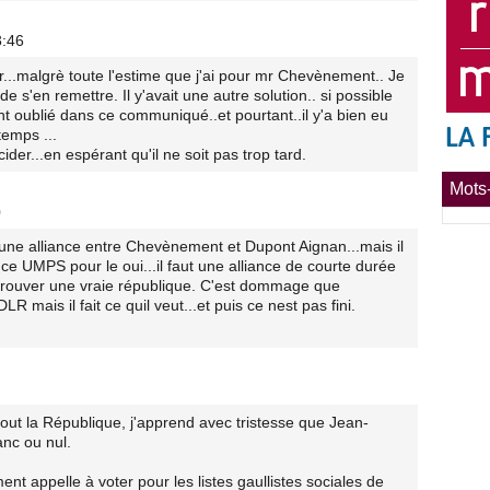
3:46
r...malgrè toute l'estime que j'ai pour mr Chevènement.. Je
 de s'en remettre. Il y'avait une autre solution.. si possible
 oublié dans ce communiqué..et pourtant..il y'a bien eu
temps ...
ider...en espérant qu'il ne soit pas trop tard.
Mots-
0
 une alliance entre Chevènement et Dupont Aignan...mais il
ce UMPS pour le oui...il faut une alliance de courte durée
retrouver une vraie république. C'est dommage que
 mais il fait ce quil veut...et puis ce nest pas fini.
ut la République, j'apprend avec tristesse que Jean-
nc ou nul.
t appelle à voter pour les listes gaullistes sociales de