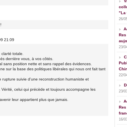
V
coll
"La 
26/0
!
A
Res 
09 21:09
aujo
23/0
clarté totale.
C
és derrière vous, à vos côtés.
Publ
l sans position nette et sans rappel des évidences.
Chin
e sur la base des politiques libérales qui nous ont fait tant
22/0
 rupture suivie d’une reconstruction humaniste et
D
 Vérité, celui qui précède et toujours accompagne les
23/0
avenir leur appartient plus que jamais.
A
Res 
fran
16/0