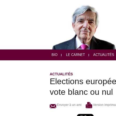
BIO
LE CARNET
ACTUALITÉS
ACTUALITÉS
Elections europé
vote blanc ou nul
Envoyer à un ami
Version imprima