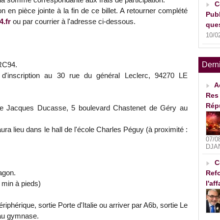
C
ion en pièce jointe à la fin de ce billet. A retourner complété
Publ
.fr
ou par courrier à l'adresse ci-dessous.
ques
10/0
Dern
RC94.
 d'inscription au 30 rue du général Leclerc, 94270 LE
A
Res 
Rép
e Jacques Ducasse, 5 boulevard Chastenet de Géry au
ra lieu dans le hall de l'école Charles Péguy (à proximité :
07/0
DJA
C
ragon.
Refo
l'af
 min à pieds)
périphérique, sortie Porte d'Italie ou arriver par A6b, sortie Le
 au gymnase.