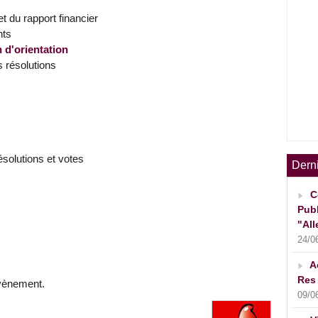
et du rapport financier
nts
 d'orientation
s résolutions
solutions et votes
Dern
C
Publ
"All
24/0
A
Res 
evènement.
09/0