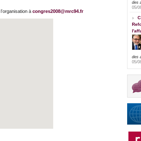
des 
05/0
 l'organisation à
congres2008@mrc94.fr
C
Refo
l'af
des 
05/0