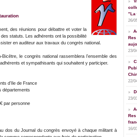
V
coll
"La 
tauration
26/0
ent, des réunions pour débattre et voter la
A
 des statuts. Les adhérents ont la possibilité
Res 
sister en auditeur aux travaux du congrès national.
aujo
23/0
-Bicêtre, le congrès national rassemblera l'ensemble des
C
dhérents et sympathisants qui souhaitent y participer.
Publ
Chin
22/0
nts d'Ile de France
es départements
D
23/0
0€ par personne
A
Res 
fran
16/0
on au dos du Journal du congrès envoyé à chaque militant à
a somme correspondante aux frais de participation.