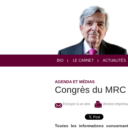
BIO
LE CARNET
ACTUALITÉS
AGENDA ET MÉDIAS
Congrès du MRC d
Envoyer à un ami
Version imprima
Toutes les informations concerna