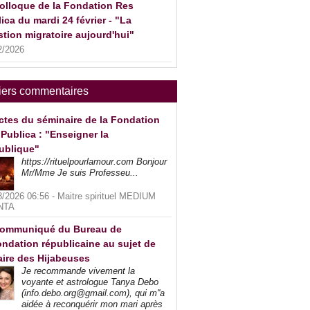
olloque de la Fondation Res
ica du mardi 24 février - "La
tion migratoire aujourd'hui"
2/2026
iers commentaires
ctes du séminaire de la Fondation
Publica : "Enseigner la
ublique"
https://rituelpourlamour.com Bonjour
Mr/Mme Je suis Professeu...
8/2026 06:56 -
Maitre spirituel MEDIUM
NTA
ommuniqué du Bureau de
ndation républicaine au sujet de
faire des Hijabeuses
Je recommande vivement la
voyante et astrologue Tanya Debo
(info.debo.org@gmail.com), qui m''a
aidée à reconquérir mon mari après