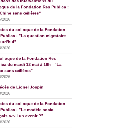
idéos des interventions du
oque de la Fondation Res Publica :
Chine sans œillères"
5/2026
ctes du colloque de la Fondation
Publica : "La question migratoire
urd'hui"
4/2026
olloque de la Fondation Res
ica du mardi 12 mai à 18h - "La
e sans œillères"
4/2026
écès de Lionel Jospin
3/2026
ctes du colloque de la Fondation
Publica : "Le modèle social
çais a-t-il un avenir ?"
3/2026