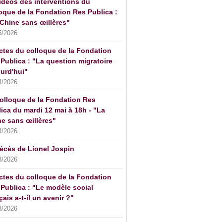
idéos des interventions du
oque de la Fondation Res Publica :
Chine sans œillères"
5/2026
ctes du colloque de la Fondation
Publica : "La question migratoire
urd'hui"
4/2026
olloque de la Fondation Res
ica du mardi 12 mai à 18h - "La
e sans œillères"
4/2026
écès de Lionel Jospin
3/2026
ctes du colloque de la Fondation
Publica : "Le modèle social
çais a-t-il un avenir ?"
3/2026