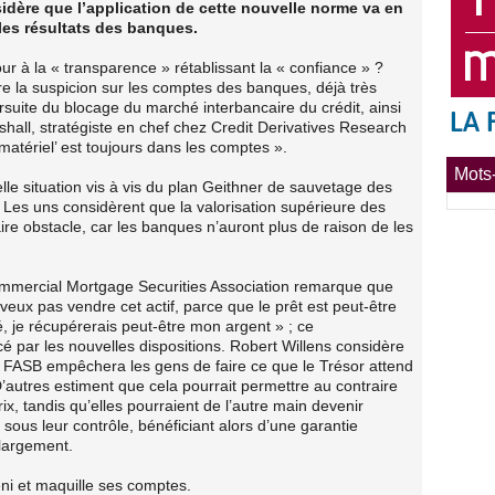
dère que l’application de cette nouvelle norme va en
les résultats des banques.
our à la « transparence » rétablissant la « confiance » ?
tre la suspicion sur les comptes des banques, déjà très
uite du blocage du marché interbancaire du crédit, ainsi
kshall, stratégiste en chef chez Credit Derivatives Research
atériel’ est toujours dans les comptes ».
Mots-
le situation vis à vis du plan Geithner de sauvetage des
 Les uns considèrent que la valorisation supérieure des
faire obstacle, car les banques n’auront plus de raison de les
Commercial Mortgage Securities Association remarque que
 veux pas vendre cet actif, parce que le prêt est peut-être
é, je récupérerais peut-être mon argent » ; ce
é par les nouvelles dispositions. Robert Willens considère
la FASB empêchera les gens de faire ce que le Trésor attend
 D’autres estiment que cela pourrait permettre au contraire
x, tandis qu’elles pourraient de l’autre main devenir
sous leur contrôle, bénéficiant alors d’une garantie
 largement.
éni et maquille ses comptes.