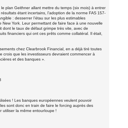
 le plan Geithner allant mettre du temps (six mois) à entrer
 résultats étant incertains, l’adoption de la norme FAS 157-
ngible : desserrer l’étau sur les plus estimables
de New York. Leur permettant de faire face à une nouvelle
it dont le taux de défaut grimpe très vite, avec de
s financiers qui ont ces prêts comme collatéral. Il était,
ements chez Clearbrook Financial, en a déjà tiré toutes
 je crois que les investisseurs devraient commencer à
ancières et des banques ».
8
isées ! Les banques européennes veulent pouvoir
lles sont donc en train de faire le forcing auprès des
utiliser la même entourloupe !