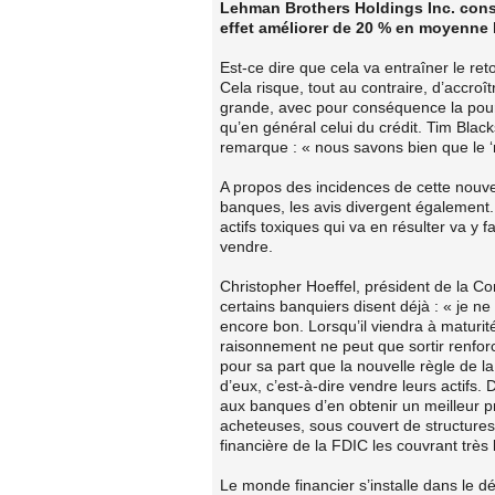
Lehman Brothers Holdings Inc. consi
effet améliorer de 20 % en moyenne 
Est-ce dire que cela va entraîner le ret
Cela risque, tout au contraire, d’accroî
grande, avec pour conséquence la pours
qu’en général celui du crédit. Tim Blac
remarque : « nous savons bien que le ‘m
A propos des incidences de cette nouvel
banques, les avis divergent également.
actifs toxiques qui va en résulter va y 
vendre.
Christopher Hoeffel, président de la 
certains banquiers disent déjà : « je ne
encore bon. Lorsqu’il viendra à maturit
raisonnement ne peut que sortir renforc
pour sa part que la nouvelle règle de 
d’eux, c’est-à-dire vendre leurs actifs.
aux banques d’en obtenir un meilleur pri
acheteuses, sous couvert de structures 
financière de la FDIC les couvrant très
Le monde financier s’installe dans le d