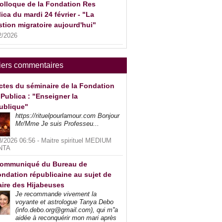
olloque de la Fondation Res
ica du mardi 24 février - "La
tion migratoire aujourd'hui"
2/2026
iers commentaires
ctes du séminaire de la Fondation
Publica : "Enseigner la
ublique"
https://rituelpourlamour.com Bonjour
Mr/Mme Je suis Professeu...
8/2026 06:56 -
Maitre spirituel MEDIUM
NTA
ommuniqué du Bureau de
ndation républicaine au sujet de
faire des Hijabeuses
Je recommande vivement la
voyante et astrologue Tanya Debo
(info.debo.org@gmail.com), qui m''a
aidée à reconquérir mon mari après