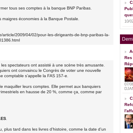
C
mer tous ses comptes à la banque BNP Paribas.
Publ
ques
s maigres économies à la Banque Postale.
10/0
re/article/2009/04/02/pour-les-dirigeants-de-bnp-paribas-la-
Dern
01386.html
A
Res 
Rép
 les spectateurs ont assisté à une scène très amusante.
nquiers ont convaincu le Congrès de voter une nouvelle
e comptable s’appelle la FAS 157-e.
07/0
e maquiller leurs comptes. Elle permet aux banquiers
DJA
 trimestriels en hausse de 20 %, comme ça, comme par
C
Refo
l'af
LES
.
, plus tard dans les livres d’histoire, comme la date d’un