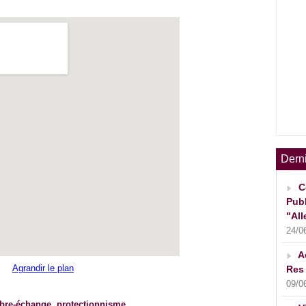
Dern
C
Publ
"All
24/0
A
Res 
Agrandir le plan
09/0
ibre-échange
,
protectionnisme