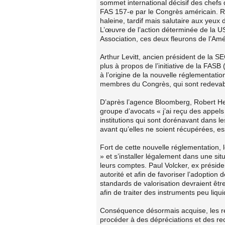
sommet international décisif des chefs 
FAS 157-e par le Congrès américain. Ré
haleine, tardif mais salutaire aux yeux
L’œuvre de l’action déterminée de la
Association, ces deux fleurons de l’Am
Arthur Levitt, ancien président de la SE
plus à propos de l’initiative de la FASB
à l’origine de la nouvelle réglementati
membres du Congrès, qui sont redevabl
D’après l’agence Bloomberg, Robert H
groupe d’avocats « j’ai reçu des appels
institutions qui sont dorénavant dans
avant qu’elles ne soient récupérées, e
Fort de cette nouvelle réglementation, 
» et s’installer légalement dans une situ
leurs comptes. Paul Volcker, ex présid
autorité et afin de favoriser l’adoption
standards de valorisation devraient êtr
afin de traiter des instruments peu liqu
Conséquence désormais acquise, les rés
procéder à des dépréciations et des rec