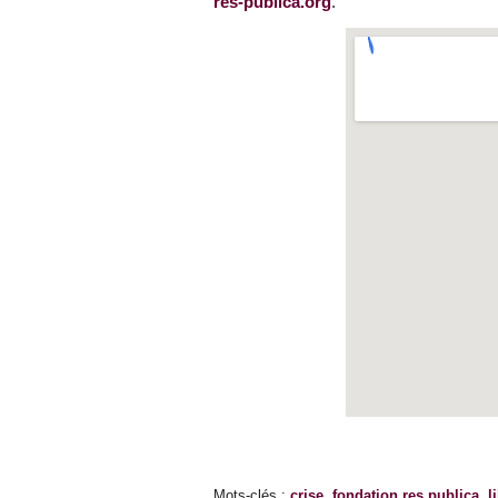
res-publica.org
.
Mots-clés
:
crise
,
fondation res publica
,
l