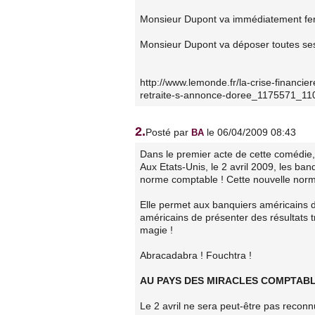
Monsieur Dupont va immédiatement fer
Monsieur Dupont va déposer toutes se
http://www.lemonde.fr/la-crise-financie
retraite-s-annonce-doree_1175571_11
2.
Posté par
le 06/04/2009 08:43
BA
Dans le premier acte de cette comédie,
Aux Etats-Unis, le 2 avril 2009, les ba
norme comptable ! Cette nouvelle norm
Elle permet aux banquiers américains d
américains de présenter des résultats
magie !
Abracadabra ! Fouchtra !
AU PAYS DES MIRACLES COMPTAB
Le 2 avril ne sera peut-être pas reconnu