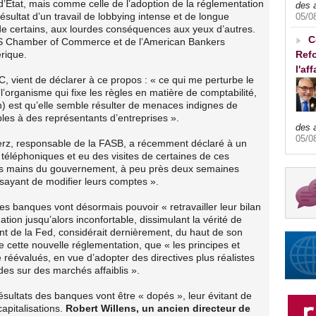
d’Etat, mais comme celle de l’adoption de la réglementation
des 
sultat d’un travail de lobbying intense et de longue
05/0
 de certains, aux lourdes conséquences aux yeux d’autres.
C
 US Chamber of Commerce et de l’American Bankers
érique.
Refo
l'af
C, vient de déclarer à ce propos : « ce qui me perturbe le
 (l’organisme qui fixe les règles en matière de comptabilité,
on) est qu’elle semble résulter de menaces indignes de
es à des représentants d’entreprises ».
des 
05/0
erz, responsable de la FASB, a récemment déclaré à un
 téléphoniques et eu des visites de certaines de ces
 les mains du gouvernement, à peu près deux semaines
ssayant de modifier leurs comptes ».
les banques vont désormais pouvoir « retravailler leur bilan
ation jusqu’alors inconfortable, dissimulant la vérité de
ent de la Fed, considérait dernièrement, du haut de son
 de cette nouvelle réglementation, que « les principes et
e réévalués, en vue d’adopter des directives plus réalistes
ides sur des marchés affaiblis ».
ultats des banques vont être « dopés », leur évitant de
apitalisations.
Robert Willens, un ancien directeur de