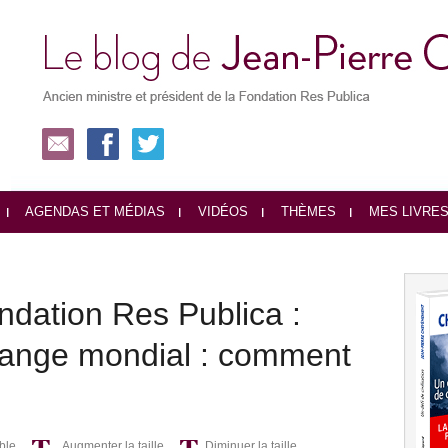
AGENDAS ET MÉDIAS
VIDÉOS
THÈMES
MES LIVRE
ndation Res Publica :
change mondial : comment
ble
Augmenter la taille
Diminuer la taille