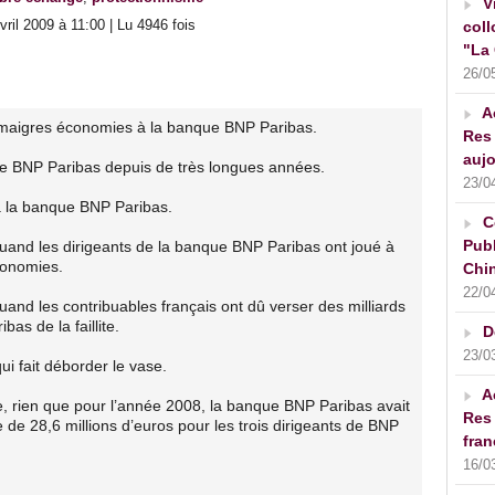
V
ril 2009 à 11:00 | Lu 4946 fois
coll
"La 
26/0
A
maigres économies à la banque BNP Paribas.
Res 
aujo
ue BNP Paribas depuis de très longues années.
23/0
à la banque BNP Paribas.
C
Publ
uand les dirigeants de la banque BNP Paribas ont joué à
conomies.
Chin
22/0
and les contribuables français ont dû verser des milliards
as de la faillite.
D
23/0
ui fait déborder le vase.
A
, rien que pour l’année 2008, la banque BNP Paribas avait
Res 
 de 28,6 millions d’euros pour les trois dirigeants de BNP
fran
16/0