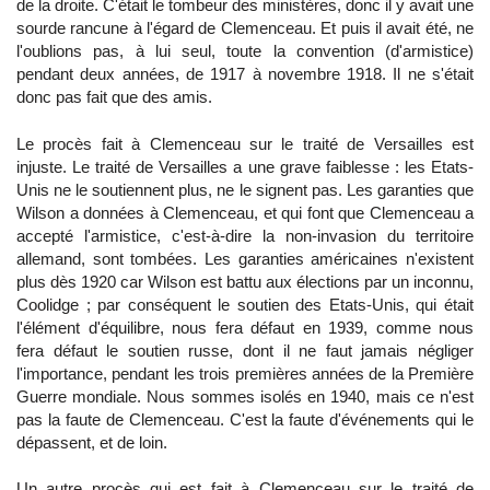
de la droite. C'était le tombeur des ministères, donc il y avait une
sourde rancune à l'égard de Clemenceau. Et puis il avait été, ne
l'oublions pas, à lui seul, toute la convention (d'armistice)
pendant deux années, de 1917 à novembre 1918. Il ne s'était
donc pas fait que des amis.
Le procès fait à Clemenceau sur le traité de Versailles est
injuste. Le traité de Versailles a une grave faiblesse : les Etats-
Unis ne le soutiennent plus, ne le signent pas. Les garanties que
Wilson a données à Clemenceau, et qui font que Clemenceau a
accepté l'armistice, c'est-à-dire la non-invasion du territoire
allemand, sont tombées. Les garanties américaines n'existent
plus dès 1920 car Wilson est battu aux élections par un inconnu,
Coolidge ; par conséquent le soutien des Etats-Unis, qui était
l'élément d'équilibre, nous fera défaut en 1939, comme nous
fera défaut le soutien russe, dont il ne faut jamais négliger
l'importance, pendant les trois premières années de la Première
Guerre mondiale. Nous sommes isolés en 1940, mais ce n'est
pas la faute de Clemenceau. C'est la faute d'événements qui le
dépassent, et de loin.
Un autre procès qui est fait à Clemenceau sur le traité de