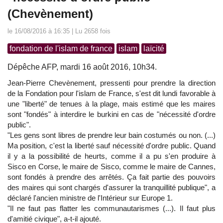
(Chevènement)
le 16/08/2016 à 16:35 | Lu 2658 fois
fondation de l'islam de france
islam
laïcité
Dépêche AFP, mardi 16 août 2016, 10h34.
Jean-Pierre Chevènement, pressenti pour prendre la direction
de la Fondation pour l'islam de France, s'est dit lundi favorable à
une "liberté" de tenues à la plage, mais estimé que les maires
sont "fondés" à interdire le burkini en cas de "nécessité d'ordre
public".
"Les gens sont libres de prendre leur bain costumés ou non. (...)
Ma position, c'est la liberté sauf nécessité d'ordre public. Quand
il y a la possibilité de heurts, comme il a pu s'en produire à
Sisco en Corse, le maire de Sisco, comme le maire de Cannes,
sont fondés à prendre des arrêtés. Ça fait partie des pouvoirs
des maires qui sont chargés d'assurer la tranquillité publique", a
déclaré l'ancien ministre de l'Intérieur sur Europe 1.
"Il ne faut pas flatter les communautarismes (...). Il faut plus
d'amitié civique", a-t-il ajouté.