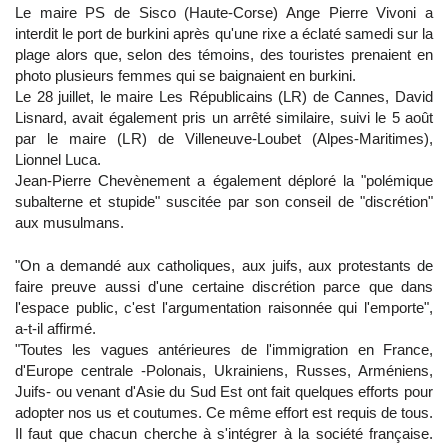
Le maire PS de Sisco (Haute-Corse) Ange Pierre Vivoni a
interdit le port de burkini après qu'une rixe a éclaté samedi sur la
plage alors que, selon des témoins, des touristes prenaient en
photo plusieurs femmes qui se baignaient en burkini.
Le 28 juillet, le maire Les Républicains (LR) de Cannes, David
Lisnard, avait également pris un arrêté similaire, suivi le 5 août
par le maire (LR) de Villeneuve-Loubet (Alpes-Maritimes),
Lionnel Luca.
Jean-Pierre Chevènement a également déploré la "polémique
subalterne et stupide" suscitée par son conseil de "discrétion"
aux musulmans.
"On a demandé aux catholiques, aux juifs, aux protestants de
faire preuve aussi d'une certaine discrétion parce que dans
l'espace public, c'est l'argumentation raisonnée qui l'emporte",
a-t-il affirmé.
"Toutes les vagues antérieures de l'immigration en France,
d'Europe centrale -Polonais, Ukrainiens, Russes, Arméniens,
Juifs- ou venant d'Asie du Sud Est ont fait quelques efforts pour
adopter nos us et coutumes. Ce même effort est requis de tous.
Il faut que chacun cherche à s'intégrer à la société française.