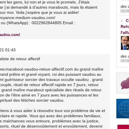
nt les gens, lui non et je vous le promets. J'étais
des 
 j'ai demandé à d'autres marabouts, mais ils étaient
05/0
ur moi. Voila j'espère que je vous ai aidée!
www.voyance-medium-vaudou.com/
C
el ou (WhatsApp) : 0022962844805 Email :
Refo
l'af
audou.com/
021 01:43
des 
iste de retour affectif
05/0
s://www.marabout-vaudou-retour-affectif.com du grand maître
rand prêtre et grand voyant, roi des puissant vaudou au
t guérisseur sorcier des travaux occulte vaudou , grand
uple, rituel de retour affectif rapide en 7 jours, retour
e , grand maître marabout spécialiste des rituels de retour
ection de l'être aimé en 7 jours avec les puissances et les
irituel des fétiches sorcier vaudou.
e tiens à vous aider à résoudre tous vos problème de vie et
claire et rapide. Vous qui avez des problèmes familiaux,
les malchances vous entoure, problèmes avec la justice,
 sorts, rituel de désenvoûtement et envoûtement, devenir