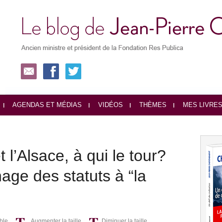
AGENDAS ET MÉDIAS
VIDÉOS
THÈMES
MES LIVRE
 l’Alsace, à qui le tour?
age des statuts à “la
ble
Augmenter la taille
Diminuer la taille