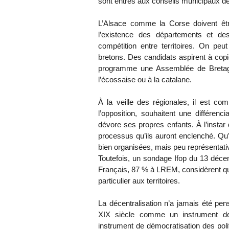
sont entrés aux conseils municipaux d
L’Alsace comme la Corse doivent êt
l’existence des départements et de
compétition entre territoires. On peu
bretons. Des candidats aspirent à copi
programme une Assemblée de Bretagn
l’écossaise ou à la catalane.
À la veille des régionales, il est c
l’opposition, souhaitent une différenci
dévore ses propres enfants. À l’instar d
processus qu’ils auront enclenché. Qu’i
bien organisées, mais peu représentative
Toutefois, un sondage Ifop du 13 déce
Français, 87 % à LREM, considèrent qu’il
particulier aux territoires.
La décentralisation n’a jamais été pens
XIX siècle comme un instrument 
instrument de démocratisation des poli