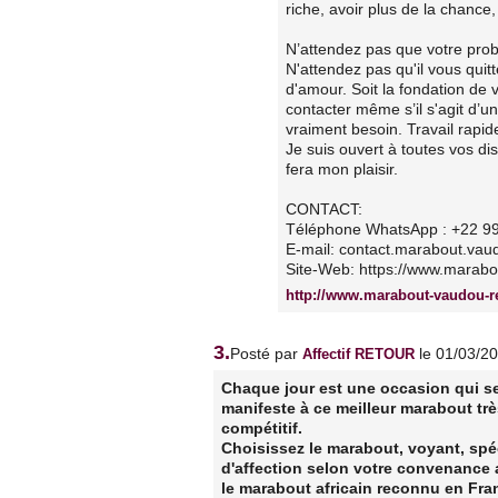
riche, avoir plus de la chance
N’attendez pas que votre prob
N'attendez pas qu'il vous quit
d'amour. Soit la fondation de 
contacter même s’il s'agit d’u
vraiment besoin. Travail rapide
Je suis ouvert à toutes vos dis
fera mon plaisir.
CONTACT:
Téléphone WhatsApp : +22 9
E-mail: contact.marabout.va
Site-Web: https://www.marabou
http://www.marabout-vaudou-re
3.
Posté par
le 01/03/2
Affectif RETOUR
Chaque jour est une occasion qui s
manifeste à ce meilleur marabout tr
compétitif.
Choisissez le marabout, voyant, spéci
d'affection selon votre convenance
le marabout africain reconnu en Fran