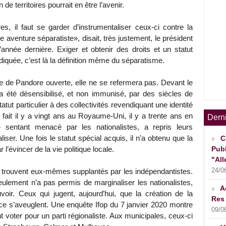
e territoires pourrait en être l’avenir.
res, il faut se garder d’instrumentaliser ceux-ci contre la
aventure séparatiste», disait, très justement, le président
année dernière. Exiger et obtenir des droits et un statut
diquée, c’est là la définition même du séparatisme.
îte de Pandore ouverte, elle ne se refermera pas. Devant le
ys a été désensibilisé, et non immunisé, par des siècles de
atut particulier à des collectivités revendiquant une identité
 fait il y a vingt ans au Royaume-Uni, il y a trente ans en
Dern
sentant menacé par les nationalistes, a repris leurs
ser. Une fois le statut spécial acquis, il n’a obtenu que la
C
Publ
r l’évincer de la vie politique locale.
"All
24/0
 trouvent eux-mêmes supplantés par les indépendantistes.
seulement n’a pas permis de marginaliser les nationalistes,
A
oir. Ceux qui jugent, aujourd’hui, que la création de la
Res 
ace s’aveuglent. Une enquête Ifop du 7 janvier 2020 montre
09/0
 voter pour un parti régionaliste. Aux municipales, ceux-ci