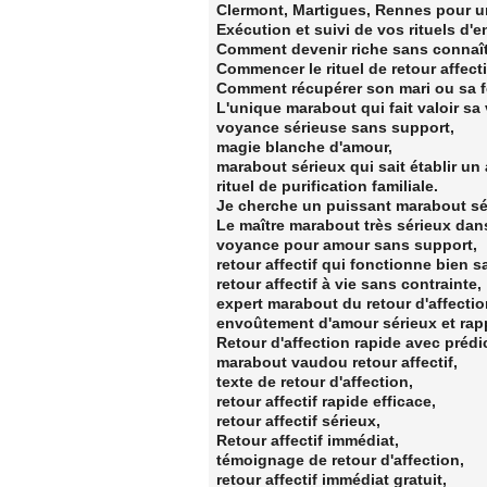
Clermont, Martigues, Rennes pour une
Exécution et suivi de vos rituels d
Comment devenir riche sans connaît
Commencer le rituel de retour affectif
Comment récupérer son mari ou sa 
L'unique marabout qui fait valoir sa
voyance sérieuse sans support,
magie blanche d'amour,
marabout sérieux qui sait établir un
rituel de purification familiale.
Je cherche un puissant marabout sé
Le maître marabout très sérieux dan
voyance pour amour sans support,
retour affectif qui fonctionne bien s
retour affectif à vie sans contrainte,
expert marabout du retour d'affect
envoûtement d'amour sérieux et rap
Retour d'affection rapide avec prédi
marabout vaudou retour affectif,
texte de retour d'affection,
retour affectif rapide efficace,
retour affectif sérieux,
Retour affectif immédiat,
témoignage de retour d'affection,
retour affectif immédiat gratuit,