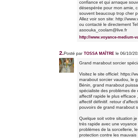
confiance et qui arnaque souve
désespérée pour mon amie, car
souvent beaucoup trop cher po
Allez voir son site: http://
ou contacté le directement T
asoouka_coolam@live.fr
http://www.voyance-medium-v
2.
Posté par
le 06/10/2
TOSSA MAÎTRE
Grand marabout sorcier spécial
Visitez le site officiel: http
marabout sorcier vaudou, le g
Bénin, grand marabout puissan
spécialiste des problèmes de co
affectif rapide le plus efficac
affectif définitif. retour d'aff
pouvoirs de grand marabout sp
Quelque soit votre situation j
très rapide avec une voyance 
problèmes de la sorcellerie, 
protection contre les mauvais