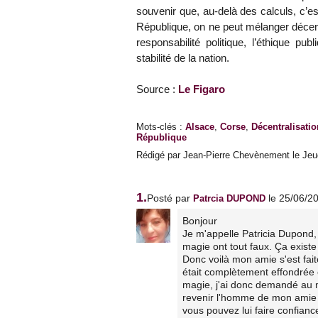
souvenir que, au-delà des calculs, c’est
République, on ne peut mélanger décen
responsabilité politique, l’éthique pu
stabilité de la nation.
Source :
Le Figaro
Mots-clés
:
Alsace
,
Corse
,
Décentralisatio
République
Rédigé par Jean-Pierre Chevènement le Jeud
1.
Posté par
le 25/06/2
Patrcia DUPOND
Bonjour
Je m'appelle Patricia Dupond, 
magie ont tout faux. Ça existe 
Donc voilà mon amie s'est faite
était complètement effondrée e
magie, j'ai donc demandé au m
revenir l'homme de mon amie v
vous pouvez lui faire confiance