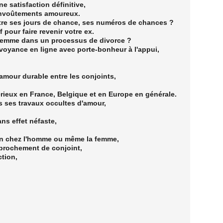
 satisfaction définitive,
'envoûtements amoureux.
re ses jours de chance, ses numéros de chances ?
 pour faire revenir votre ex.
femme dans un processus de divorce ?
 voyance en ligne avec porte-bonheur à l'appui,
 amour durable entre les conjoints,
rieux en France, Belgique et en Europe en générale.
s ses travaux occultes d'amour,
ans effet néfaste,
ion chez l'homme ou même la femme,
prochement de conjoint,
ction,