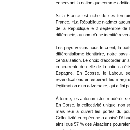
concevant la nation que comme addition d
Si la France est riche de ses territoi
France. «La République n’admet aucune 
de la République le 2 septembre de l’
différencié, au nom d’une identité reven
Les pays voisins nous le crient, la bo
différentialisme identitaire, notre pa
centralisation. Le choix d’accorder un st
concurrente de celle de la nation a été
Espagne. En Écosse, le Labour, se 
revendications en espérant les marginali
légitimation d’un adversaire, qui a fini pa
À terme, les autonomistes modérés se
En Corse, la collectivité unique, non 
mais leur a ouvert les portes du pouv
Collectivité européenne a apaisé l’Als
ainsi que 57 % des Alsaciens pourraient