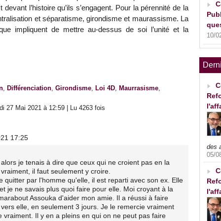
C
 devant l’histoire qu’ils s’engagent. Pour la pérennité de la
Publ
tralisation et séparatisme, girondisme et maurassisme. La
ques
blique impliquent de mettre au-dessus de soi l’unité et la
10/0
Dern
C
n
,
Différenciation
,
Girondisme
,
Loi 4D
,
Maurrasisme
,
Refo
l'af
i 27 Mai 2021 à 12:59 | Lu 4263 fois
021 17:25
des 
05/0
alors je tenais à dire que ceux qui ne croient pas en la
C
vraiment, il faut seulement y croire.
 quitter par l'homme qu'elle, il est reparti avec son ex. Elle
Refo
t je ne savais plus quoi faire pour elle. Moi croyant à la
l'af
arabout Assouka d'aider mon amie. Il a réussi à faire
ers elle, en seulement 3 jours. Je le remercie vraiment
 vraiment. Il y en a pleins en qui on ne peut pas faire