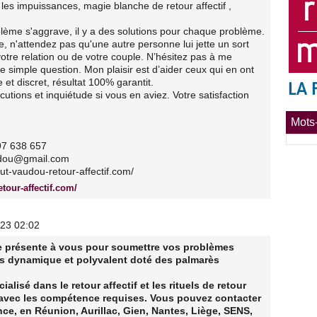
, les impuissances, magie blanche de retour affectif ,
lème s'aggrave, il y a des solutions pour chaque problème.
te, n'attendez pas qu'une autre personne lui jette un sort
votre relation ou de votre couple. N’hésitez pas à me
ne simple question. Mon plaisir est d’aider ceux qui en ont
 et discret, résultat 100% garantit.
cutions et inquiétude si vous en aviez. Votre satisfaction
Mots-
97 638 657
udou@gmail.com
t-vaudou-retour-affectif.com/
tour-affectif.com/
023 02:02
e présente à vous pour soumettre vos problèmes
ès dynamique et polyvalent doté des palmarès
alisé dans le retour affectif et les rituels de retour
 avec les compétence requises. Vous pouvez contacter
ce, en Réunion, Aurillac, Gien, Nantes, Liège, SENS,