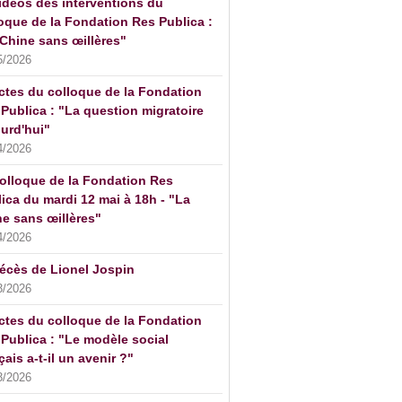
idéos des interventions du
oque de la Fondation Res Publica :
Chine sans œillères"
5/2026
ctes du colloque de la Fondation
Publica : "La question migratoire
urd'hui"
4/2026
olloque de la Fondation Res
ica du mardi 12 mai à 18h - "La
e sans œillères"
4/2026
écès de Lionel Jospin
3/2026
ctes du colloque de la Fondation
Publica : "Le modèle social
çais a-t-il un avenir ?"
3/2026