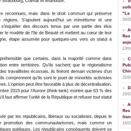
e Strasbourg, Colmar et Mulhouse.
V
coll
"La 
re reconnues, mais dans le droit commun qui préserve
26/0
s régions. S’ajoutent aujourd’hui un mimétisme et une
t s’inquiéter des discours tenus par une partie des élus
A
er le modèle de l’île de Beauté et mettent au cœur de leur
Res 
e, étape assumée pour quelques-uns vers un statut à
aujo
23/0
ompréhensible que certains, dans la majorité comme dans
C
ation entre territoires. Qu’ils sachent que le régionalisme
Publ
Chin
es travaillistes écossais, ils finiront demain victimes d’un
22/0
ls comprennent qu’ils sont le jouet de minorités activistes
s. L’opinion peut être favorable à plus de décentralisation.
D
mbre 2019 pour l’Aurore (think-tank) montre que 63 % des
23/0
 faut affirmer l’unité de la République et refuser tout statut
A
Res 
ée par les républicains, libéraux ou socialistes, depuis le
fran
de promotion des communautarismes, mais comme un
16/0
tiques publiques. Les républicains conséquents doivent se