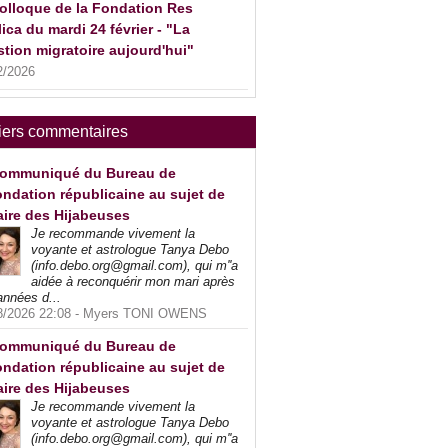
olloque de la Fondation Res
ica du mardi 24 février - "La
tion migratoire aujourd'hui"
2/2026
iers commentaires
ommuniqué du Bureau de
ndation républicaine au sujet de
faire des Hijabeuses
Je recommande vivement la
voyante et astrologue Tanya Debo
(info.debo.org@gmail.com), qui m''a
aidée à reconquérir mon mari après
années d...
8/2026 22:08 -
Myers TONI OWENS
ommuniqué du Bureau de
ndation républicaine au sujet de
faire des Hijabeuses
Je recommande vivement la
voyante et astrologue Tanya Debo
(info.debo.org@gmail.com), qui m''a