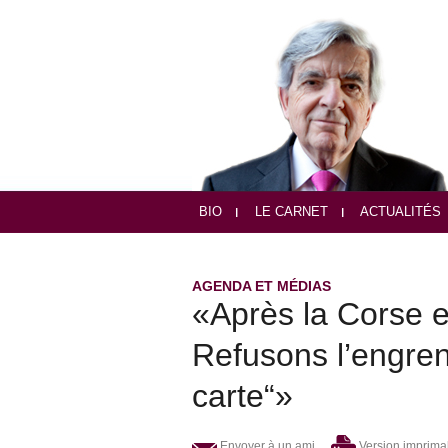
BIO
LE CARNET
ACTUALITÉS
AGENDA ET MÉDIAS
«Après la Corse et
Refusons l’engren
carte“»
Envoyer à un ami
Version imprima