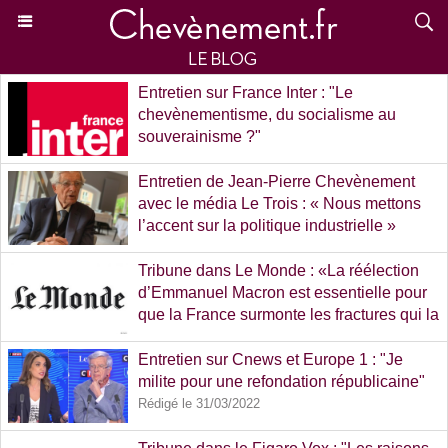
Entretien sur France Inter : "Le
chevènementisme, du socialisme au
souverainisme ?"
Rédigé le 27/02/2023
Entretien de Jean-Pierre Chevènement
avec le média Le Trois : « Nous mettons
l’accent sur la politique industrielle »
Rédigé le 03/06/2022
Tribune dans Le Monde : «La réélection
d’Emmanuel Macron est essentielle pour
que la France surmonte les fractures qui la
traversent»
Rédigé le 19/04/2022
Entretien sur Cnews et Europe 1 : "Je
milite pour une refondation républicaine"
Rédigé le 31/03/2022