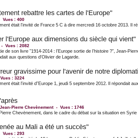
ètement rebattre les cartes de l'Europe"
-
Vues : 400
nt était l'invité de France 5 C à dire mercredi 16 octobre 2013. Il ré
ser l'Europe aux dimensions du siècle qui vient"
r
-
Vues : 2082
tie de son livre "1914-2014 : l'Europe sortie de l'histoire ?", Jean-Pie
ndait aux questions d'Olivier de Lagarde.
rreur gravissime pour l'avenir de notre diplomat
-
Vues : 3224
nt était l'invité d"Europe 1, jeudi 5 septembre 2012. Il répondait a
d'après
 Jean-Pierre Chevènement
-
Vues : 1746
Pierre Chevènement, dans le cadre du débat sur la situation en Syri
enée au Mali a été un succès"
-
Vues : 293