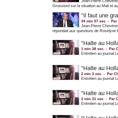
Jean-Pierre Chevèneme
Grossiord sur la situation au Mali et a
"Il faut une g
34 min 57 sec
-
Par
Jean-Pierre Chevèneme
répondait aux questions de Roselyne F
"Halte au Holl
1 min 38 sec
-
Par 
Entretien au journal 
"Halte au Holl
2 min 3 sec
-
Par C
Entretien au journal 
"Halte au Holl
2 min 31 sec
-
Par 
Entretien au journal 