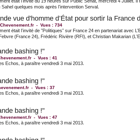
nt était l'invité du 19 heures sur Public Sénat, mercredi 4 Juillet. I
u Sahel quelques mois après l'intervention Serval.
rande vue d'homme d’État pour sortir la France 
 Chevenement.fr
-
Vues : 734
nt était l'invité de "Politiques" sur France 24 en partenariat avec L’
ebvre (France 24), Frédéric Rivière (RFI), et Christian Makarian (L'
ande bashing !"
Chevenement.fr
-
Vues : 41
Les Echos, à paraître vendredi 3 mai 2013.
ande bashing !"
hevenement.fr
-
Vues : 37
Les Echos, à paraître vendredi 3 mai 2013.
ande bashing !"
Chevenement.fr
-
Vues : 47
Les Echos, à paraître vendredi 3 mai 2013.