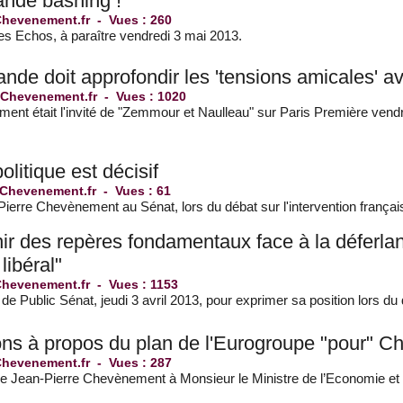
ande bashing !"
Chevenement.fr
-
Vues : 260
Les Echos, à paraître vendredi 3 mai 2013.
ande doit approfondir les 'tensions amicales' a
 Chevenement.fr
-
Vues : 1020
nt était l'invité de "Zemmour et Naulleau" sur Paris Première vendre
politique est décisif
 Chevenement.fr
-
Vues : 61
Pierre Chevènement au Sénat, lors du débat sur l'intervention français
enir des repères fondamentaux face à la déferlan
libéral"
Chevenement.fr
-
Vues : 1153
 de Public Sénat, jeudi 3 avril 2013, pour exprimer sa position lors d
ons à propos du plan de l'Eurogroupe "pour" C
Chevenement.fr
-
Vues : 287
 de Jean-Pierre Chevènement à Monsieur le Ministre de l’Economie e