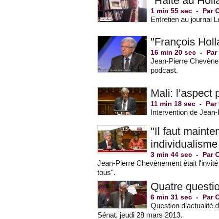
"Halte au Holl
1 min 55 sec
-
Par 
Entretien au journal 
"François Holl
16 min 20 sec
-
Par
Jean-Pierre Chevèneme
podcast.
Mali: l’aspect 
11 min 18 sec
-
Par
Intervention de Jean-
"Il faut maint
individualisme 
3 min 44 sec
-
Par 
Jean-Pierre Chevènement était l'invité
tous".
Quatre questi
6 min 31 sec
-
Par 
Question d’actualité
Sénat, jeudi 28 mars 2013.