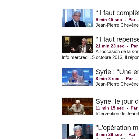
"Il faut compl
9 min 45 sec
-
Par
Jean-Pierre Chevèneme
"Il faut repen
21 min 23 sec
-
Pa
A l'occasion de la sor
Info mercredi 15 octobre 2013. Il répo
Syrie : "Une e
8 min 8 sec
-
Par
Jean-Pierre Chevèneme
Syrie: le jour 
11 min 15 sec
-
Par
Intervention de Jean-
"L'opération m
8 min 28 sec
-
Par