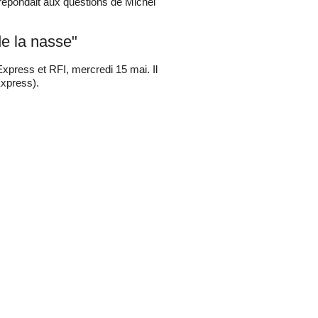
l répondait aux questions de Michel
de la nasse"
Express et RFI, mercredi 15 mai. Il
Express).