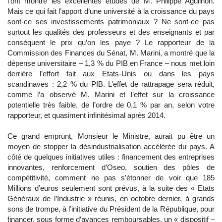
l’ont montré les excellentes études de M. Philippe Aguilhon.
Mais ce qui fait l’apport d’une université à la croissance du pays
sont-ce ses investissements patrimoniaux ? Ne sont-ce pas
surtout les qualités des professeurs et des enseignants et par
conséquent le prix qu’on les paye ? Le rapporteur de la
Commission des Finances du Sénat, M. Marini, a montré que la
dépense universitaire – 1,3 % du PIB en France – nous met loin
derrière l’effort fait aux Etats-Unis ou dans les pays
scandinaves : 2,2 % du PIB. L’effet de rattrapage sera réduit,
comme l’a observé M. Marini et l’effet sur la croissance
potentielle très faible, de l’ordre de 0,1 % par an, selon votre
rapporteur, et quasiment infinitésimal après 2014.
Ce grand emprunt, Monsieur le Ministre, aurait pu être un
moyen de stopper la désindustrialisation accélérée du pays. A
côté de quelques initiatives utiles : financement des entreprises
innovantes, renforcement d’Oseo, soutien des pôles de
compétitivité, comment ne pas s’étonner de voir que 185
Millions d’euros seulement sont prévus, à la suite des « Etats
Généraux de l’Industrie » réunis, en octobre dernier, à grands
sons de trompe, à l’initiative du Président de la République, pour
financer, sous forme d’avances remboursables, un « dispositif –