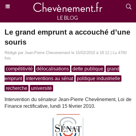
Le grand emprunt a accouché d’une
souris
Rédigé par Jean-Pierre Chevenement le 15/02/2010 à 18:12 | Lu 4760
fois
compétitivité
délocalisations
dette publique
grand
emprunt
interventions au sénat
politique industrielle
recherche
université
Intervention du sénateur Jean-Pierre Chevènement, Loi de
Finance rectificative, lundi 15 février 2010.