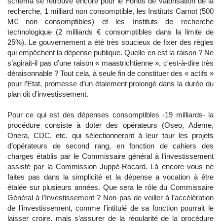
schéma se retrouve encore pour le Fonds de valorisation de la
recherche, 1 milliard non consomptible, les Instituts Carnot (500
M€ non consomptibles) et les Instituts de recherche
technologique (2 milliards € consomptibles dans la limite de
25%). Le gouvernement a été très soucieux de fixer des règles
qui empêchent la dépense publique. Quelle en est la raison ? Ne
s’agirait-il pas d’une raison « maastrichtienne », c'est-à-dire très
déraisonnable ? Tout cela, à seule fin de constituer des « actifs »
pour l’Etat, promesse d’un étalement prolongé dans la durée du
plan dit d’investissement.
Pour ce qui est des dépenses consomptibles -19 milliards- la
procédure consiste à doter des opérateurs (Oseo, Ademe,
Onera, CDC, etc. qui sélectionneront à leur tour les projets
d’opérateurs de second rang, en fonction de cahiers des
charges établis par le Commissaire général à l’investissement
assisté par la Commission Juppé-Rocard. Là encore vous ne
faites pas dans la simplicité et la dépense a vocation à être
étalée sur plusieurs années. Que sera le rôle du Commissaire
Général à l’Investissement ? Non pas de veiller à l’accélération
de l’investissement, comme l’intitulé de sa fonction pourrait le
laisser croire, mais s’assurer de la régularité de la procédure