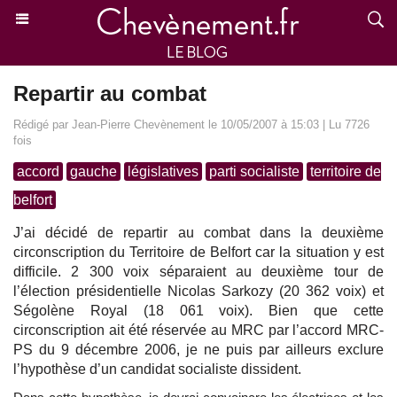
Repartir au combat
Rédigé par Jean-Pierre Chevènement le 10/05/2007 à 15:03 | Lu 7726
fois
accord
gauche
législatives
parti socialiste
territoire de
belfort
J’ai décidé de repartir au combat dans la deuxième
circonscription du Territoire de Belfort car la situation y est
difficile. 2 300 voix séparaient au deuxième tour de
l’élection présidentielle Nicolas Sarkozy (20 362 voix) et
Ségolène Royal (18 061 voix). Bien que cette
circonscription ait été réservée au MRC par l’accord MRC-
PS du 9 décembre 2006, je ne puis par ailleurs exclure
l’hypothèse d’un candidat socialiste dissident.