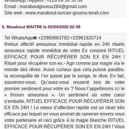
WhatsApp / Appels : +229 69 50 50 38
Email : maraboutgourou264@gmail.com
Site web : www.marabout-sorcier-gourou-torah.com
6.
Marabout MAITRE
le 02/04/2026 02:49
Tel WhatsApp☎️ +22960663782:+22961920714
Retour affectif amoureux immédiat rapide en 24h rituels
amoureux rapide immédiat de votre Ex conjoint RITUEL
EFFICACE POUR RÉCUPÉRER SON EX EN 24H !
Rituel pour récupérer son ex.- Agir comme par magie via le
monde des rêves .Aussi curieux que cela puisse paraître,
la reconquête de l’ex passe par le songe, le rêve. En fait,
souvenez-vous. Qu’avez-vous ressenti lors de votre
premier sentiment pour votre ex ? Nous l’appellerons ici le
« frisson amoureux ». Un sentiment où votre cœur
s’emballe. RITUEL EFFICACE POUR RÉCUPÉRER SON
EX EN 24H ! Le retour d’affection rapide est un rituel très
efficace par lequel on vous promet de ramener envers vous
votre partenaire et ceci grâce à la magie blanche RITUEL
EFFICACE POUR RÉCUPÉRER SON EX EN 24H ! Vous