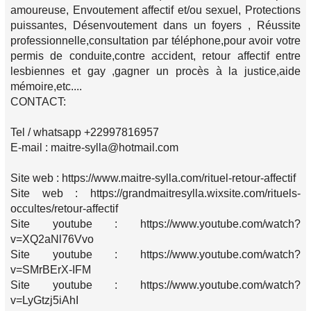
amoureuse, Envoutement affectif et/ou sexuel, Protections
puissantes, Désenvoutement dans un foyers , Réussite
professionnelle,consultation par téléphone,pour avoir votre
permis de conduite,contre accident, retour affectif entre
lesbiennes et gay ,gagner un procès à la justice,aide
mémoire,etc....
CONTACT:
Tel / whatsapp +22997816957
E-mail : maitre-sylla@hotmail.com
Site web : https://www.maitre-sylla.com/rituel-retour-affectif
Site web : https://grandmaitresylla.wixsite.com/rituels-
occultes/retour-affectif
Site youtube : https://www.youtube.com/watch?
v=XQ2aNl76Vvo
Site youtube : https://www.youtube.com/watch?
v=SMrBErX-IFM
Site youtube : https://www.youtube.com/watch?
v=LyGtzj5iAhI