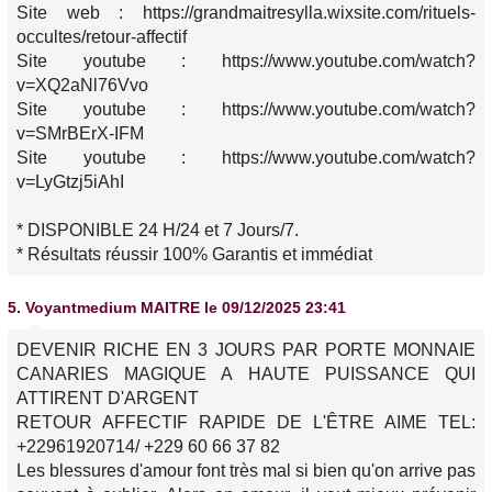
Site web : https://grandmaitresylla.wixsite.com/rituels-
occultes/retour-affectif
Site youtube : https://www.youtube.com/watch?
v=XQ2aNl76Vvo
Site youtube : https://www.youtube.com/watch?
v=SMrBErX-IFM
Site youtube : https://www.youtube.com/watch?
v=LyGtzj5iAhI
* DISPONIBLE 24 H/24 et 7 Jours/7.
* Résultats réussir 100% Garantis et immédiat
5.
Voyantmedium MAITRE
le 09/12/2025 23:41
DEVENIR RICHE EN 3 JOURS PAR PORTE MONNAIE
CANARIES MAGIQUE A HAUTE PUISSANCE QUI
ATTIRENT D'ARGENT
RETOUR AFFECTIF RAPIDE DE L'ÊTRE AIME TEL:
+22961920714/ +229 60 66 37 82
Les blessures d'amour font très mal si bien qu'on arrive pas