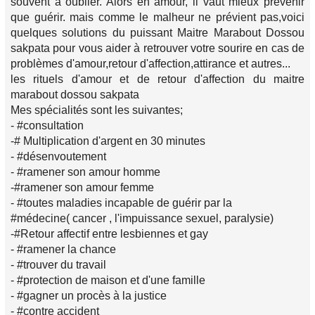
souvent à oublier. Alors en amour, il vaut mieux prévenir
que guérir. mais comme le malheur ne prévient pas,voici
quelques solutions du puissant Maitre Marabout Dossou
sakpata pour vous aider à retrouver votre sourire en cas de
problèmes d'amour,retour d'affection,attirance et autres...
les rituels d'amour et de retour d'affection du maitre
marabout dossou sakpata
Mes spécialités sont les suivantes;
- #consultation
-# Multiplication d'argent en 30 minutes
- #désenvoutement
- #ramener son amour homme
-#ramener son amour femme
- #toutes maladies incapable de guérir par la
#médecine( cancer , l'impuissance sexuel, paralysie)
-#Retour affectif entre lesbiennes et gay
- #ramener la chance
- #trouver du travail
- #protection de maison et d'une famille
- #gagner un procès à la justice
- #contre accident