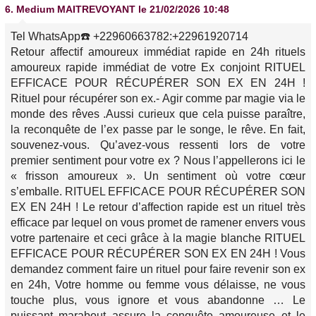
6.
Medium MAITREVOYANT
le 21/02/2026 10:48
Tel WhatsApp☎️ +22960663782:+22961920714
Retour affectif amoureux immédiat rapide en 24h rituels
amoureux rapide immédiat de votre Ex conjoint RITUEL
EFFICACE POUR RÉCUPÉRER SON EX EN 24H !
Rituel pour récupérer son ex.- Agir comme par magie via le
monde des rêves .Aussi curieux que cela puisse paraître,
la reconquête de l’ex passe par le songe, le rêve. En fait,
souvenez-vous. Qu’avez-vous ressenti lors de votre
premier sentiment pour votre ex ? Nous l’appellerons ici le
« frisson amoureux ». Un sentiment où votre cœur
s’emballe. RITUEL EFFICACE POUR RÉCUPÉRER SON
EX EN 24H ! Le retour d’affection rapide est un rituel très
efficace par lequel on vous promet de ramener envers vous
votre partenaire et ceci grâce à la magie blanche RITUEL
EFFICACE POUR RÉCUPÉRER SON EX EN 24H ! Vous
demandez comment faire un rituel pour faire revenir son ex
en 24h, Votre homme ou femme vous délaisse, ne vous
touche plus, vous ignore et vous abandonne … Le
puissant marabout assure la conquête amoureuse et le