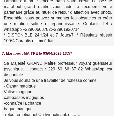
l’amour qui brûle encore dans votre cœur. Laissez le
marabout grand maître vous aider à récupérer votre
partenaire grâce au rituel de retour d’affection avec photo.
Ensemble, vous pouvez surmonter les obstacles et créer
une relation solide et épanouissante. Contacts Tel /
whatsapp +22960663782:+22961920714
* DISPONIBLE 24H/24 et 7 Jours/7. * Résultats réussir
100% Garantis et immédiat
7.
Marabout MAITRE
le 03/04/2026 13:57
Sa Majesté GRAND Maître professeur voyant guérisseur
psychique. . contact :+229 60 66 37 82 WhatsApp est
disponible
Je vous souhaite une travailler de richesse comme.
- Canari magique
Valise magique
calebasses magiques
-connaître la chance
bague magique
-retour émotionnel Où hypnotisant. etc……