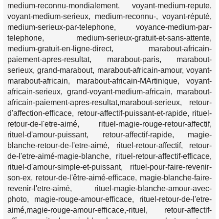
medium-reconnu-mondialement, voyant-medium-repute,
voyant-medium-serieux, medium-reconnu-, voyant-réputé,
medium-serieux-par-telephone, voyance-medium-par-
telephone, medium-serieux-gratuit-et-sans-attente,
medium-gratuit-en-ligne-direct, marabout-africain-
paiement-apres-resultat, marabout-paris, marabout-
serieux, grand-marabout, marabout-africain-amour, voyant-
marabout-africain, marabout-africain-MArtinique, voyant-
africain-serieux, grand-voyant-medium-africain, marabout-
africain-paiement-apres-resultat,marabout-serieux, retour-
d'affection-efficace, retour-affectif-puissant-et-rapide, rituel-
retour-de-l'etre-aimé, rituel-magie-rouge-retour-affectif,
rituel-d'amour-puissant, retour-affectif-rapide, magie-
blanche-retour-de-l'etre-aimé, rituel-retour-affectif, retour-
de-l'etre-aimé-magie-blanche, rituel-retour-affectif-efficace,
rituel-d'amour-simple-et-puissant, rituel-pour-faire-revenir-
son-ex, retour-de-l'être-aimé-efficace, magie-blanche-faire-
revenir-l'etre-aimé, rituel-magie-blanche-amour-avec-
photo, magie-rouge-amour-efficace, rituel-retour-de-l'etre-
aimé,magie-rouge-amour-efficace,-rituel, retour-affectif-