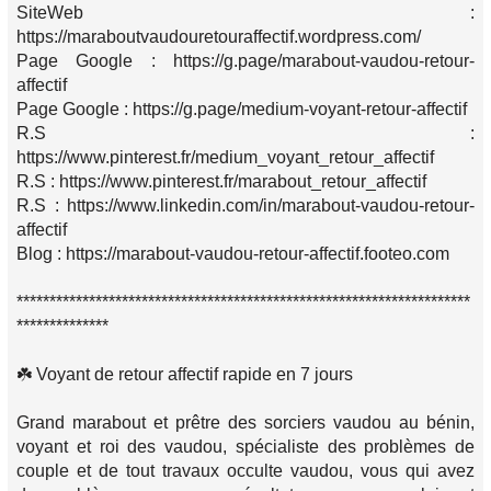
SiteWeb :
https://maraboutvaudouretouraffectif.wordpress.com/
Page Google : https://g.page/marabout-vaudou-retour-
affectif
Page Google : https://g.page/medium-voyant-retour-affectif
R.S :
https://www.pinterest.fr/medium_voyant_retour_affectif
R.S : https://www.pinterest.fr/marabout_retour_affectif
R.S : https://www.linkedin.com/in/marabout-vaudou-retour-
affectif
Blog : https://marabout-vaudou-retour-affectif.footeo.com
*********************************************************************
**************
☘️ Voyant de retour affectif rapide en 7 jours
Grand marabout et prêtre des sorciers vaudou au bénin,
voyant et roi des vaudou, spécialiste des problèmes de
couple et de tout travaux occulte vaudou, vous qui avez