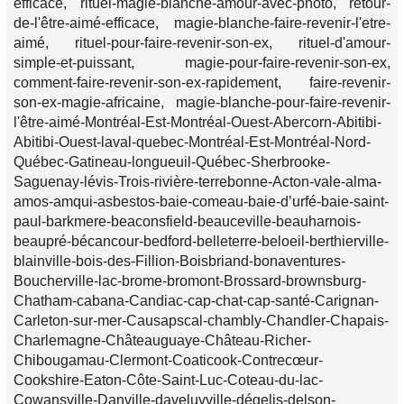
efficace, rituel-magie-blanche-amour-avec-photo, retour-
de-l'être-aimé-efficace, magie-blanche-faire-revenir-l'etre-
aimé, rituel-pour-faire-revenir-son-ex, rituel-d'amour-
simple-et-puissant, magie-pour-faire-revenir-son-ex,
comment-faire-revenir-son-ex-rapidement, faire-revenir-
son-ex-magie-africaine, magie-blanche-pour-faire-revenir-
l'être-aimé-Montréal-Est-Montréal-Ouest-Abercorn-Abitibi-
Abitibi-Ouest-laval-quebec-Montréal-Est-Montréal-Nord-
Québec-Gatineau-longueuil-Québec-Sherbrooke-
Saguenay-lévis-Trois-rivière-terrebonne-Acton-vale-alma-
amos-amqui-asbestos-baie-comeau-baie-d’urfé-baie-saint-
paul-barkmere-beaconsfield-beauceville-beauharnois-
beaupré-bécancour-bedford-belleterre-beloeil-berthierville-
blainville-bois-des-Fillion-Boisbriand-bonaventures-
Boucherville-lac-brome-bromont-Brossard-brownsburg-
Chatham-cabana-Candiac-cap-chat-cap-santé-Carignan-
Carleton-sur-mer-Causapscal-chambly-Chandler-Chapais-
Charlemagne-Châteauguaye-Château-Richer-
Chibougamau-Clermont-Coaticook-Contrecœur-
Cookshire-Eaton-Côte-Saint-Luc-Coteau-du-lac-
Cowansville-Danville-daveluyville-dégelis-delson-