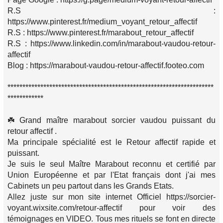
R.S :
https://www.pinterest.fr/medium_voyant_retour_affectif
R.S : https://www.pinterest.fr/marabout_retour_affectif
R.S : https://www.linkedin.com/in/marabout-vaudou-retour-
affectif
Blog : https://marabout-vaudou-retour-affectif.footeo.com
*********************************************************************
************
☘️ Grand maître marabout sorcier vaudou puissant du
retour affectif .
Ma principale spécialité est le Retour affectif rapide et
puissant.
Je suis le seul Maître Marabout reconnu et certifié par
Union Européenne et par l'Etat français dont j'ai mes
Cabinets un peu partout dans les Grands Etats.
Allez juste sur mon site internet Officiel https://sorcier-
voyant.wixsite.com/retour-affectif pour voir des
témoignages en VIDEO. Tous mes rituels se font en directe