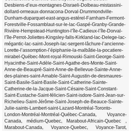
Desbiens-d’eux-montagnes-Disraeli-Dolbeau-mistassini-
dollard-ormeaux-donnacona-Dorval-Drummondville-
Dunham-duparquet-east-angus-estérel-Farnham-Fermont-
Forestville-Fossamblaut-sur-le-lac-Gaspé-Granby-Grande-
Rivière-Hempstead-Huntington-l’île-Cadieux-l’île-Dorval-
l’île-Perrot-Joliettes-Kingsley-falls-Kirkland-lac-Delege-lac-
mégantic-lac-saint-Joseph-lac-sergent-lâchure-l’ancienne-
Lorette-l’assomption-l’épiphanie-la-malbâtie-la-pocatiere-
mirabel-Québec-Mont-royal-Rimouski-Saint-George-Saint-
Hyacinthe-Saint-Adèle-Saint-Agathe-des-Monte-Saint-
Anne-de-Beaupré-Saint-Anne-de-Bellevue-Sainte-Anne-
des-plaines-saint-Amable-Saint-Augustin-de-desmaures-
Saint-Basile-Saint-Basile-Saint-Catherine-Sainte-
Catherine-de-la-Jacque-Saint-Césaire-Saint-Constant-
Saint-Eustache-Saint-félicien-Saint-isdore-Saint-Jean-sur-
Richelieu-Saint-Jérôme-Saint-Joseph-de-Beauce-Sainte-
Julie-saints-Lambert-saint-Lazard-Montréal-Toronto-
London-Montréal-Montréal-Québec-Canada, Voyance-
Canada, médium-Quebec, Marabout-Africain-Quebec ,
Marabout-Canada, Voyance-Quebec, Voyance-Tarot,