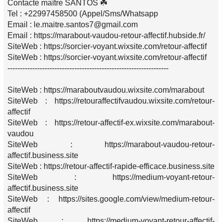
Contacte maître SANTOS ☘️
Tel : +22997458500 (Appel/Sms/Whatsapp
Email : le.maitre.santos7@gmail.com
Email : https://marabout-vaudou-retour-affectif.hubside.fr/
SiteWeb : https://sorcier-voyant.wixsite.com/retour-affectif
SiteWeb : https://sorcier-voyant.wixsite.com/retour-affectif
-----------------------------------------------------------------
SiteWeb : https://maraboutvaudou.wixsite.com/marabout
SiteWeb : https://retouraffectifvaudou.wixsite.com/retour-
affectif
SiteWeb : https://retour-affectif-ex.wixsite.com/marabout-
vaudou
SiteWeb : https://marabout-vaudou-retour-
affectif.business.site
SiteWeb : https://retour-affectif-rapide-efficace.business.site
SiteWeb : https://medium-voyant-retour-
affectif.business.site
SiteWeb : https://sites.google.com/view/medium-retour-
affectif
SiteWeb : https://medium-voyant-retour-affectif-