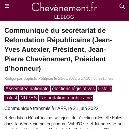
Communiqué du secrétariat de
Refondation Républicaine (Jean-
Yves Autexier, Président, Jean-
Pierre Chevènement, Président
d’honneur)
Rédigé par Baptiste Petitjean le 21/06/2022 à 17:10 | Lu 2718 fois
Assemblée nationale
élections législatives
Estelle
Folest
NUPES
Refondation républicaine
Communiqué transmis à l'AFP, le 21 juin 2022
Refondation Républicaine se réjouit de l’élection d’Estelle Folest,
dans la 6ème circonscription du Val d’Oise et lui adresse ses