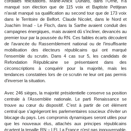
cordiales félicitations. Marie-Anick Duhard, dans l’Orne, n’a
manqué son élection que de 115 voix et Baptiste Petitjean
n’avait manqué sa qualification au second tour que de 173 voix
dans le Territoire de Belfort. Claude Nicolet, dans le Nord et
Joachim Imad - Le Floch, dans la Sarthe avaient conduit des
campagnes énergiques, mais avaient dû s’incliner, devancés au
premier tour par la poussée du RN. Ces faibles écarts découlent
de l’avancée du Rassemblement national ou de l’insuffisante
mobilisation des électeurs républicains qui ont marqué
l’ensemble du scrutin. Dans 4 cas sur 5, les candidats de
Refondation Républicaine se présentaient dans des
circonscriptions à conquérir pour la majorité, mais les
tendances constatées lors de ce scrutin ne leur ont pas permis
d’inverser la situation.
Avec 246 sièges, la majorité présidentielle conserve sa position
centrale à l’Assemblée nationale. Le parti Renaissance se
trouve au cœur du dispositif. C’est à partir de cet élément
central que s’agrégeront les parlementaires soucieux d’éviter un
blocage du pays. Les compromis dynamiques seront utiles pour
que les nouveaux élus, attachés aux principes républicains
écartent la tenaille RN – LFI. La France n’est pas ingouvernable.