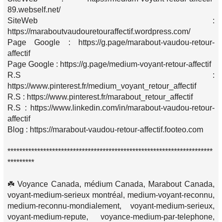
89.webself.net/
SiteWeb :
https://maraboutvaudouretouraffectif.wordpress.com/
Page Google : https://g.page/marabout-vaudou-retour-
affectif
Page Google : https://g.page/medium-voyant-retour-affectif
R.S :
https://www.pinterest.fr/medium_voyant_retour_affectif
R.S : https://www.pinterest.fr/marabout_retour_affectif
R.S : https://www.linkedin.com/in/marabout-vaudou-retour-
affectif
Blog : https://marabout-vaudou-retour-affectif.footeo.com
*********************************************************************
*********
☘️ Voyance Canada, médium Canada, Marabout Canada,
voyant-medium-serieux montréal, medium-voyant-reconnu,
medium-reconnu-mondialement, voyant-medium-serieux,
voyant-medium-repute, voyance-medium-par-telephone,