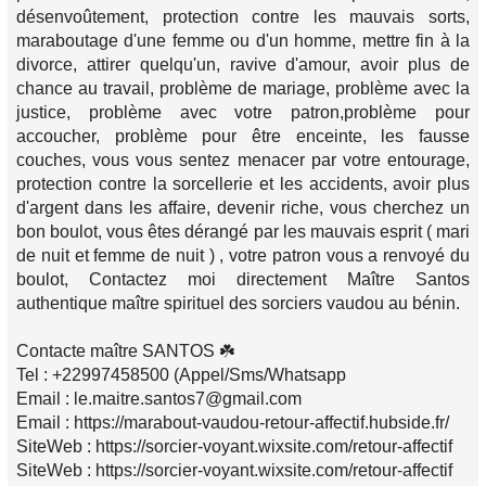
désenvoûtement, protection contre les mauvais sorts,
maraboutage d'une femme ou d'un homme, mettre fin à la
divorce, attirer quelqu'un, ravive d'amour, avoir plus de
chance au travail, problème de mariage, problème avec la
justice, problème avec votre patron,problème pour
accoucher, problème pour être enceinte, les fausse
couches, vous vous sentez menacer par votre entourage,
protection contre la sorcellerie et les accidents, avoir plus
d'argent dans les affaire, devenir riche, vous cherchez un
bon boulot, vous êtes dérangé par les mauvais esprit ( mari
de nuit et femme de nuit ) , votre patron vous a renvoyé du
boulot, Contactez moi directement Maître Santos
authentique maître spirituel des sorciers vaudou au bénin.
Contacte maître SANTOS ☘️
Tel : +22997458500 (Appel/Sms/Whatsapp
Email : le.maitre.santos7@gmail.com
Email : https://marabout-vaudou-retour-affectif.hubside.fr/
SiteWeb : https://sorcier-voyant.wixsite.com/retour-affectif
SiteWeb : https://sorcier-voyant.wixsite.com/retour-affectif