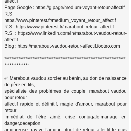
affectif
Page Google : https://g.page/medium-voyant-retour-affectif
R.S :
https://www.pinterest.fr/medium_voyant_retour_affectif
R.S : https://www.pinterest.fr/marabout_retour_affectif
R.S : https://www.linkedin.com/in/marabout-vaudou-retour-
affectif
Blog : https://marabout-vaudou-retour-affectif.footeo.com
*********************************************************************
**************
✅ Marabout vaudou sorcier au bénin, au don de naissance
de père en fils,
spécialiste des problèmes de couple, marabout vaudou
pour retour
affectif rapide et définitif, magie d'amour, marabout pour
retour
immédiat de l'être aimé, crise conjugale,mariage en
danger,déception
amoureuse, ravive l'amour, rituel de retour affectif le plus