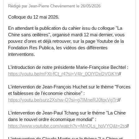
Rédigé par Jean-Pierre Chevènement le 26/05/2026
Colloque du 12 mai 2026.
En attendant la publication du cahier issu du colloque "La
Chine sans œillères", organisé mardi 12 mai dernier, vous
pouvez d'ores et déjà retrouver, sur la page Youtube de la
Fondation Res Publica, les vidéos des différentes
interventions.
L'introduction de notre présidente Marie-Françoise Bechtel :
https://youtu.be/mFXt-fCt_r4?si=V4Ir_0OlYDxDVGKY
://
L'intervention de Jean-François Huchet sur le thème "Forces
et faiblesses de l'économie chinoise" :
https://youtu.be/surz2Xshw-Q?si=g7IMneRJ0fqxVgTr
://
L'intervention de Jean-Paul Tchang sur le thème "La Chine
dans le nouvel ordre économique mondial" :
https://www.youtube.com/watch?v=MnQLs_hoVYQ&t=2s
://
L'intervention de Claude Martin sur le thème "La Chine et