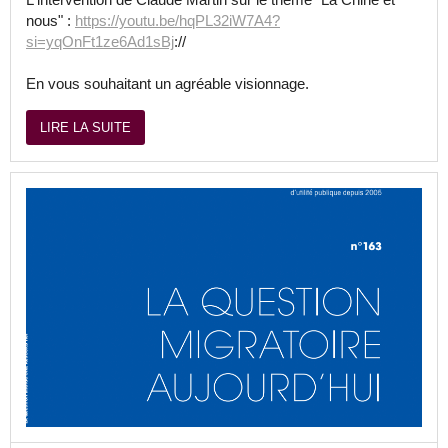
nous" :
https://youtu.be/hqPL32iW7A4?
si=yqOnFt1ze6Ad1sBj
://
En vous souhaitant un agréable visionnage.
LIRE LA SUITE